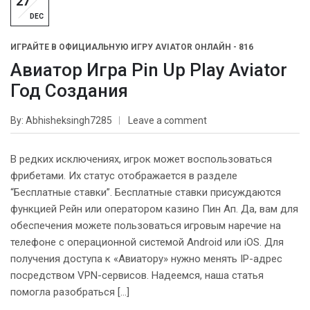
27
DEC
ИГРАЙТЕ В ОФИЦИАЛЬНУЮ ИГРУ AVIATOR ОНЛАЙН - 816
Авиатор Игра Pin Up Play Aviator
Год Создания
By
Abhisheksingh7285
Leave a comment
В редких исключениях, игрок может воспользоваться
фрибетами. Их статус отображается в разделе
“Бесплатные ставки”. Бесплатные ставки присуждаются
функцией Рейн или оператором казино Пин Ап. Да, вам для
обеспечения можете пользоваться игровым наречие на
телефоне с операционной системой Android или iOS. Для
получения доступа к «Авиатору» нужно менять IP-адрес
посредством VPN-сервисов. Надеемся, наша статья
помогла разобраться […]