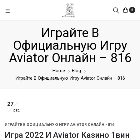
0
Играйте В
Официальную Игру
Aviator Онлайн – 816
Home
Blog
Играйте В Официальную Игру Aviator Онлайн – 816
27
DEC
ИГРАЙТЕ В ОФИЦИАЛЬНУЮ ИГРУ AVIATOR ОНЛАЙН - 816
Игра 2022 И Aviator Казино 1вин