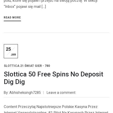
polu, które się pojawi i przejść na swoją pocztę. W sekcji
“Inbox” pojawi się mail […]
READ MORE
25
JAN
SLOTTICA 21 ŚWIAT GIER - 780
Slottica 50 Free Spins No Deposit
Dig Dig
By
Abhisheksingh7285
Leave a comment
Content Przeczytaj Najistotniejsze Polskie Kasyna Przez
Internet Vegasslotsonline: #1 Pilot Na Kasynach Przez Internet