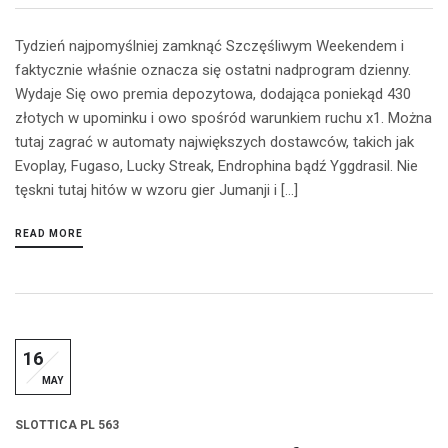
Tydzień najpomyślniej zamknąć Szczęśliwym Weekendem i
faktycznie właśnie oznacza się ostatni nadprogram dzienny.
Wydaje Się owo premia depozytowa, dodająca poniekąd 430
złotych w upominku i owo spośród warunkiem ruchu x1. Można
tutaj zagrać w automaty największych dostawców, takich jak
Evoplay, Fugaso, Lucky Streak, Endrophina bądź Yggdrasil. Nie
tęskni tutaj hitów w wzoru gier Jumanji i […]
READ MORE
16
MAY
SLOTTICA PL 563