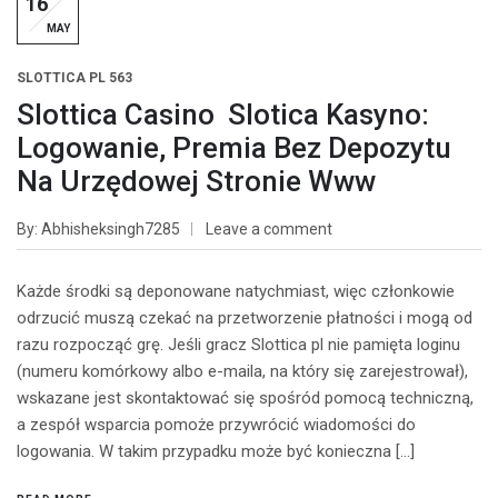
16
MAY
SLOTTICA PL 563
Slottica Casino ️ Slotica Kasyno:
Logowanie, Premia Bez Depozytu
Na Urzędowej Stronie Www
By
Abhisheksingh7285
Leave a comment
Każde środki są deponowane natychmiast, więc członkowie
odrzucić muszą czekać na przetworzenie płatności i mogą od
razu rozpocząć grę. Jeśli gracz Slottica pl nie pamięta loginu
(numeru komórkowy albo e-maila, na który się zarejestrował),
wskazane jest skontaktować się spośród pomocą techniczną,
a zespół wsparcia pomoże przywrócić wiadomości do
logowania. W takim przypadku może być konieczna […]