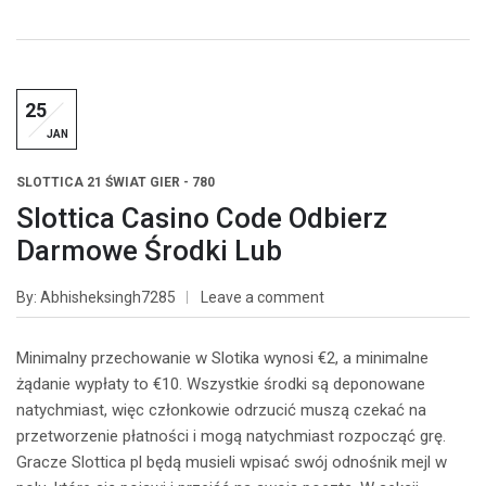
25
JAN
SLOTTICA 21 ŚWIAT GIER - 780
Slottica Casino Code Odbierz
Darmowe Środki Lub
By
Abhisheksingh7285
Leave a comment
Minimalny przechowanie w Slotika wynosi €2, a minimalne
żądanie wypłaty to €10. Wszystkie środki są deponowane
natychmiast, więc członkowie odrzucić muszą czekać na
przetworzenie płatności i mogą natychmiast rozpocząć grę.
Gracze Slottica pl będą musieli wpisać swój odnośnik mejl w