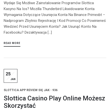
Wydaje Się Możliwe Zainstalowanie Programów Slottica
Kasyno Na Ios? Mozilla Thunderbird Likwidowanie Konta
Wymagania Dotyczące Usunięcia Konta Na Binance Primexbt –
Nadprogram Zbytnio Rejestrację I Kod Promocji Co Powinieneś
Wiedzieć Przed Usunięciem Konta? Jak Usunąć Konto Na
Facebooku? Dezaktywacja […]
READ MORE
25
JAN
SLOTTICA APP REVIEW SIĘ JAK - 936
Slottica Casino Play Online Możesz
Skorzystać