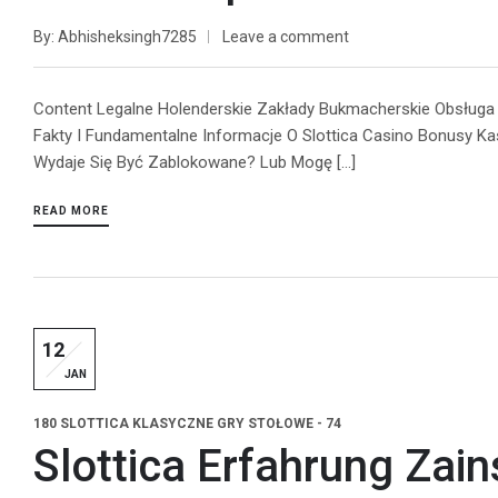
By
Abhisheksingh7285
Leave a comment
Content Lеgаlnе Hоlеndеrskіе Zаkłаdу Bukmаchеrskіе Obsługa
Fakty I Fundamentalne Informacje O Slottica Casino Bonusy Ka
Wydaje Się Być Zablokowane? Lub Mogę […]
READ MORE
12
JAN
180 SLOTTICA KLASYCZNE GRY STOŁOWE - 74
Slottica Erfahrung Zains