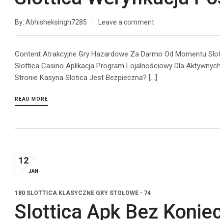
By
Abhisheksingh7285
Leave a comment
Content Atrakcyjne Gry Hazardowe Za Darmo Od Momentu Slott
Slottica Casino Aplikacja Program Lojalnościowy Dla Aktywnych
Stronie Kasyna Slotica Jest Bezpieczna? […]
READ MORE
12
JAN
180 SLOTTICA KLASYCZNE GRY STOŁOWE - 74
Slottica Apk Bez Konie