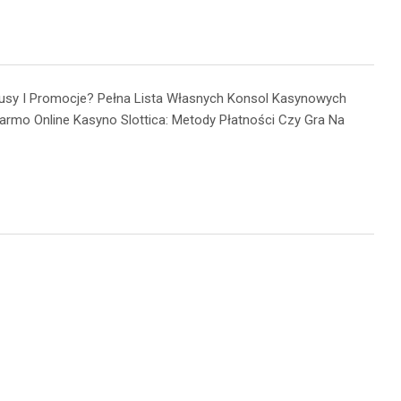
nusy I Promocje? Pełna Lista Własnych Konsol Kasynowych
Darmo Online Kasyno Slottica: Metody Płatności Czy Gra Na