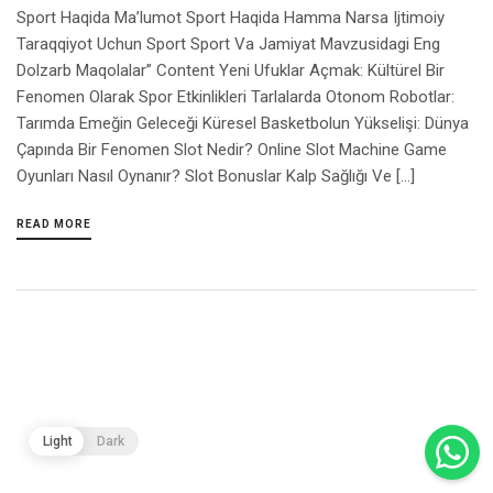
Sport Haqida Ma’lumot Sport Haqida Hamma Narsa Ijtimoiy
Taraqqiyot Uchun Sport Sport Va Jamiyat Mavzusidagi Eng
Dolzarb Maqolalar” Content Yeni Ufuklar Açmak: Kültürel Bir
Fenomen Olarak Spor Etkinlikleri Tarlalarda Otonom Robotlar:
Tarımda Emeğin Geleceği Küresel Basketbolun Yükselişi: Dünya
Çapında Bir Fenomen Slot Nedir? Online Slot Machine Game
Oyunları Nasıl Oynanır? Slot Bonuslar Kalp Sağlığı Ve […]
READ MORE
Light
Dark