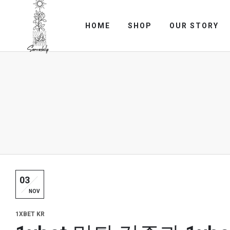
HOME
SHOP
OUR STORY
03
NOV
1XBET KR