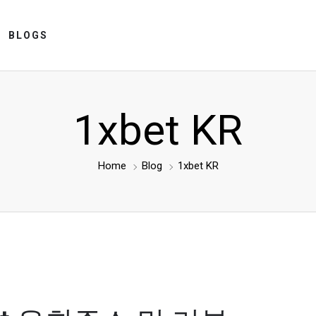
BLOGS
1xbet KR
Home
Blog
1xbet KR