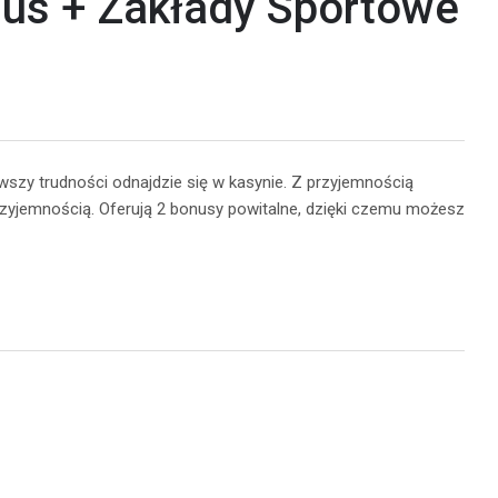
us + Zakłady Sportowe
ąwszy trudności odnajdzie się w kasynie. Z przyjemnością
rzyjemnością. Oferują 2 bonusy powitalne, dzięki czemu możesz