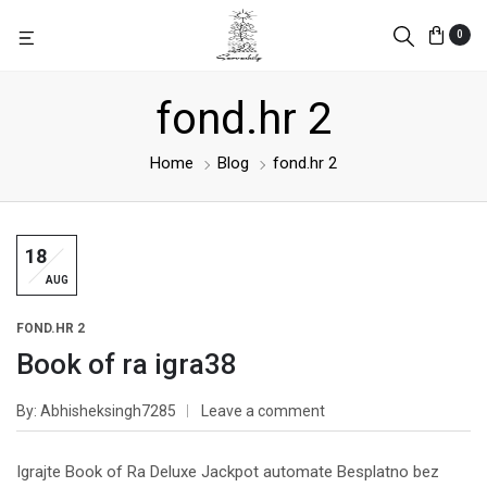
0
fond.hr 2
Home
Blog
fond.hr 2
18
AUG
FOND.HR 2
Book of ra igra38
By
Abhisheksingh7285
Leave a comment
Igrajte Book of Ra Deluxe Jackpot automate Besplatno bez