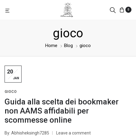
0
gioco
Home
Blog
gioco
20
JAN
GIOCO
Guida alla scelta dei bookmaker
non AAMS affidabili per
scommesse online
By
Abhisheksingh7285
Leave a comment