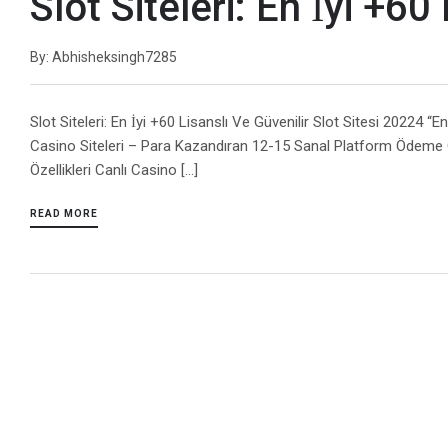
Slot Siteleri: En İyi +6
By
Abhisheksingh7285
Slot Siteleri: En İyi +60 Lisanslı Ve Güvenilir Slot Sitesi 20224 
Casino Siteleri – Para Kazandıran 12-15 Sanal Platform Ödeme 
Özellikleri Canlı Casino […]
READ MORE