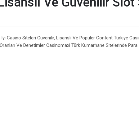
0 Lisanslı Ve Güvenilir Slo
“En Iyi Casino Siteleri Güvenilir, Lisanslı Ve Popüler Content Türkiye Ca
Oranları Ve Denetimler Casinomaxi Türk Kumarhane Sitelerinde Para Y