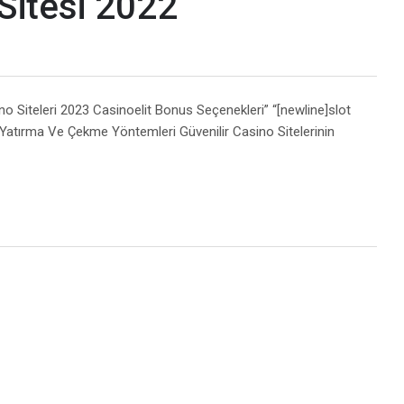
t Sitesi 2022
sino Siteleri 2023 Casinoelit Bonus Seçenekleri” “[newline]slot
atırma Ve Çekme Yöntemleri Güvenilir Casino Sitelerinin