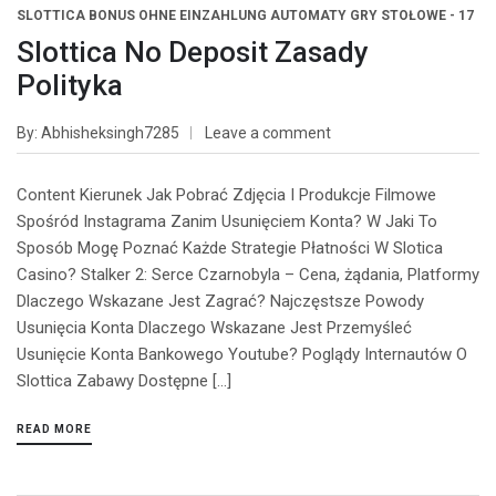
SLOTTICA BONUS OHNE EINZAHLUNG AUTOMATY GRY STOŁOWE - 17
Slottica No Deposit Zasady
Polityka
By
Abhisheksingh7285
Leave a comment
Content Kierunek Jak Pobrać Zdjęcia I Produkcje Filmowe
Spośród Instagrama Zanim Usunięciem Konta? W Jaki To
Sposób Mogę Poznać Każde Strategie Płatności W Slotica
Casino? Stalker 2: Serce Czarnobyla – Cena, żądania, Platformy
Dlaczego Wskazane Jest Zagrać? Najczęstsze Powody
Usunięcia Konta Dlaczego Wskazane Jest Przemyśleć
Usunięcie Konta Bankowego Youtube? Poglądy Internautów O
Slottica Zabawy Dostępne […]
READ MORE