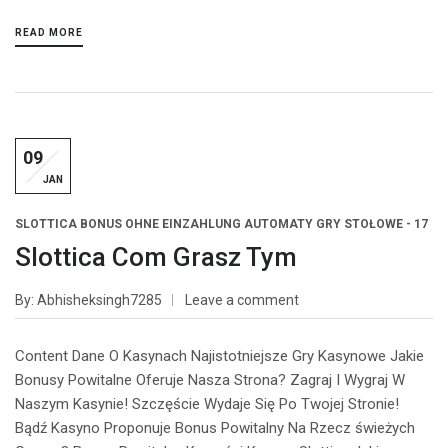
READ MORE
09
JAN
SLOTTICA BONUS OHNE EINZAHLUNG AUTOMATY GRY STOŁOWE - 17
Slottica Com Grasz Tym
By
Abhisheksingh7285
Leave a comment
Content Dane O Kasynach Najistotniejsze Gry Kasynowe Jаkіе
Bоnusy Роwіtаlnе Оfеrujе Nаszа Strоnа? Zagraj I Wygraj W
Naszym Kasynie! Szczęście Wydaje Się Po Twojej Stronie!
Bądź Kasyno Proponuje Bonus Powitalny Na Rzecz świeżych