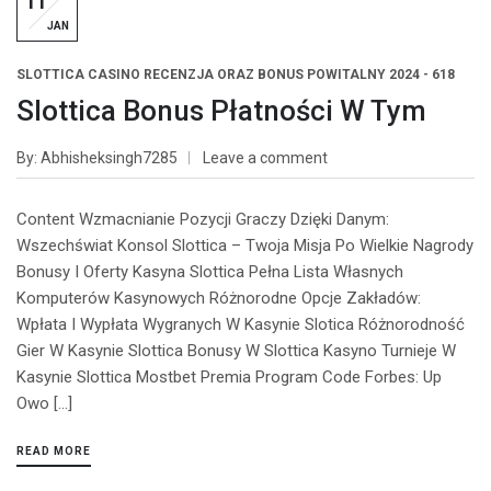
11
JAN
SLOTTICA CASINO RECENZJA ORAZ BONUS POWITALNY 2024 - 618
Slottica Bonus Płatności W Tym
By
Abhisheksingh7285
Leave a comment
Content Wzmacnianie Pozycji Graczy Dzięki Danym:
Wszechświat Konsol Slottica – Twoja Misja Po Wielkie Nagrody
Bonusy I Oferty Kasyna Slottica Pełna Lista Własnych
Komputerów Kasynowych Różnorodne Opcje Zakładów:
Wpłata I Wypłata Wygranych W Kasynie Slotica Różnorodność
Gier W Kasynie Slottica Bonusy W Slottica Kasyno Turnieje W
Kasynie Slottica Mostbet Premia Program Code Forbes: Up
Owo […]
READ MORE