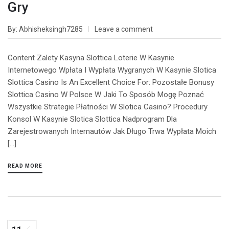
Gry
By
Abhisheksingh7285
Leave a comment
Content Zalety Kasyna Slottica Loterie W Kasynie
Internetowego Wpłata I Wypłata Wygranych W Kasynie Slotica
Slottica Casino Is An Excellent Choice For: Pozostałe Bonusy
Slottica Casino W Polsce W Jaki To Sposób Mogę Poznać
Wszystkie Strategie Płatności W Slotica Casino? Procedury
Konsol W Kasynie Slotica Slottica Nadprogram Dla
Zarejestrowanych Internautów Jak Długo Trwa Wypłata Moich
[…]
READ MORE