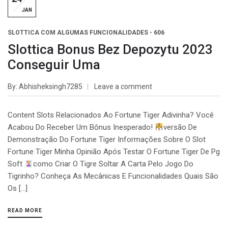
JAN
SLOTTICA COM ALGUMAS FUNCIONALIDADES - 606
Slottica Bonus Bez Depozytu 2023
Conseguir Uma
By
Abhisheksingh7285
Leave a comment
Content Slots Relacionados Ao Fortune Tiger Adivinha? Você
Acabou Do Receber Um Bônus Inesperado!
versão De
Demonstração Do Fortune Tiger Informações Sobre O Slot
Fortune Tiger Minha Opinião Após Testar O Fortune Tiger De Pg
Soft
como Criar O Tigre Soltar A Carta Pelo Jogo Do
Tigrinho? Conheça As Mecânicas E Funcionalidades Quais São
Os […]
READ MORE