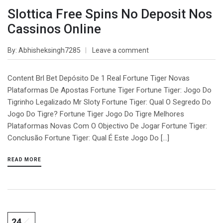
Slottica Free Spins No Deposit Nos
Cassinos Online
By
Abhisheksingh7285
Leave a comment
Content Brl Bet Depósito De 1 Real Fortune Tiger Novas
Plataformas De Apostas Fortune Tiger Fortune Tiger: Jogo Do
Tigrinho Legalizado Mr Sloty Fortune Tiger: Qual O Segredo Do
Jogo Do Tigre? Fortune Tiger Jogo Do Tigre Melhores
Plataformas Novas Com O Objectivo De Jogar Fortune Tiger:
Conclusão Fortune Tiger: Qual É Este Jogo Do […]
READ MORE
24