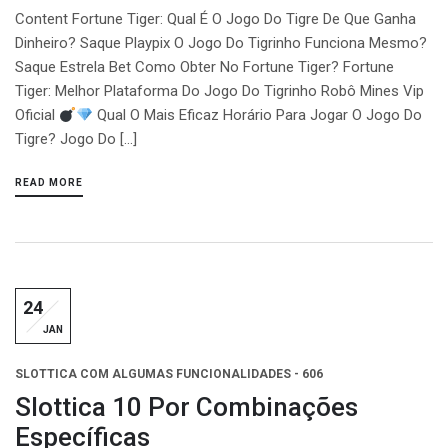
Content Fortune Tiger: Qual É O Jogo Do Tigre De Que Ganha
Dinheiro? Saque Playpix O Jogo Do Tigrinho Funciona Mesmo?
Saque Estrela Bet Como Obter No Fortune Tiger? Fortune
Tiger: Melhor Plataforma Do Jogo Do Tigrinho Robô Mines Vip
Oficial
Qual O Mais Eficaz Horário Para Jogar O Jogo Do
Tigre? Jogo Do […]
READ MORE
24
JAN
SLOTTICA COM ALGUMAS FUNCIONALIDADES - 606
Slottica 10 Por Combinações
Específicas