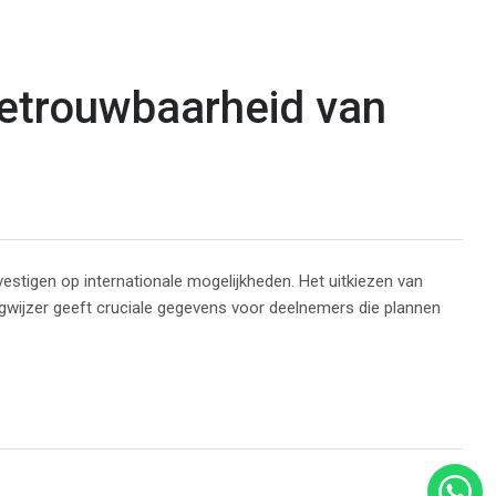
Betrouwbaarheid van
estigen op internationale mogelijkheden. Het uitkiezen van
wijzer geeft cruciale gegevens voor deelnemers die plannen