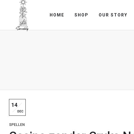
HOME
SHOP
OUR STORY
14
DEC
SPELLEN