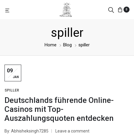
0
spiller
Home
Blog
spiller
09
JAN
SPILLER
Deutschlands führende Online-
Casinos mit Top-
Auszahlungsquoten entdecken
By
Abhisheksingh7285
Leave a comment