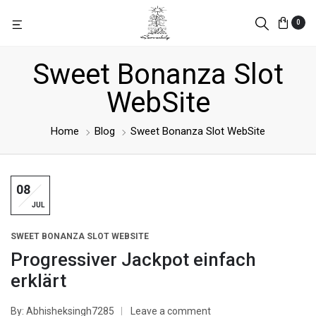
0
Sweet Bonanza Slot
WebSite
Home
Blog
Sweet Bonanza Slot WebSite
08
JUL
SWEET BONANZA SLOT WEBSITE
Progressiver Jackpot einfach
erklärt
By
Abhisheksingh7285
Leave a comment