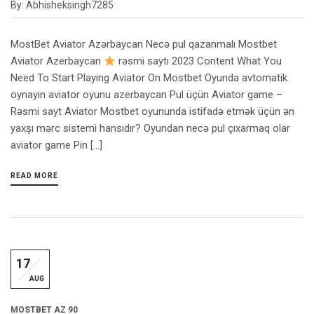
By
Abhisheksingh7285
MostBet Aviator Azərbaycan Necə pul qazanmalı Mostbet
Aviator Azerbaycan
rəsmi saytı 2023 Content What You
Need To Start Playing Aviator On Mostbet Oyunda avtomatik
oynayın aviator oyunu azerbaycan Pul üçün Aviator game –
Rəsmi sayt Aviator Mostbet oyununda istifadə etmək üçün ən
yaxşı mərc sistemi hansıdır? Oyundan necə pul çıxarmaq olar
aviator game Pin […]
READ MORE
17
AUG
MOSTBET AZ 90