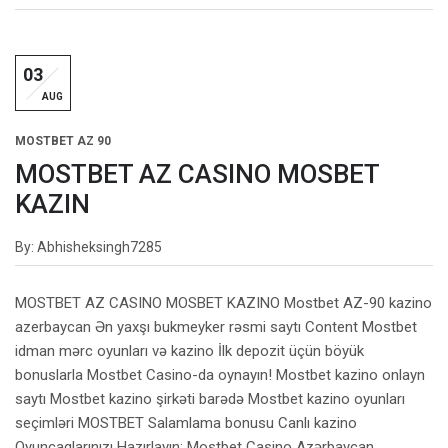
03
AUG
MOSTBET AZ 90
MOSTBET AZ CASINO MOSBET
KAZIN
By
Abhisheksingh7285
MOSTBET AZ CASINO MOSBET KAZINO Mostbet AZ-90 kazino
azerbaycan Ən yaxşı bukmeyker rəsmi saytı Content Mostbet
idman mərc oyunları və kazino İlk depozit üçün böyük
bonuslarla Mostbet Casino-da oynayın! Mostbet kazino onlayn
saytı Mostbet kazino şirkəti barədə Mostbet kazino oyunları
seçimləri MOSTBET Salamlama bonusu Canlı kazino
Oyuncaqlarınızı Hazırlayın: Mostbet Casino Azərbaycan