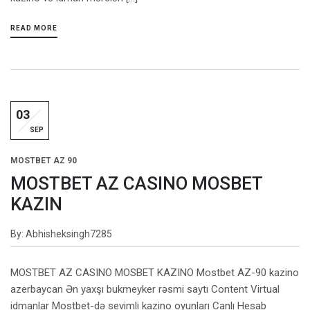
READ MORE
03
SEP
MOSTBET AZ 90
MOSTBET AZ CASINO MOSBET
KAZIN
By
Abhisheksingh7285
MOSTBET AZ CASINO MOSBET KAZINO Mostbet AZ-90 kazino
azerbaycan Ən yaxşı bukmeyker rəsmi saytı Content Virtual
idmanlar Mostbet-də sevimli kazino oyunları Canlı Hesab