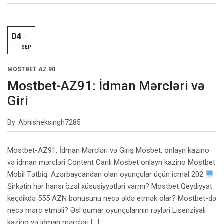
04
SEP
MOSTBET AZ 90
Mostbet-AZ91: İdman Mərcləri və
Giri
By
Abhisheksingh7285
Mostbet-AZ91: İdman Mərcləri və Giriş Mosbet: onlayn kazino
və idman mərcləri Content Canlı Mosbet onlayn kazino Mostbet
Mobil Tətbiq: Azərbaycandan olan oyunçular üçün icmal 202
Şirkətin hər hansı özəl xüsusiyyətləri varmı? Mostbet Qeydiyyat
keçdikdə 555 AZN bonusunu necə əldə etmək olar? Mostbet-də
necə mərc etməli? Əsl qumar oyunçularının rəyləri Lisenziyalı
kazino və idman mərcləri […]