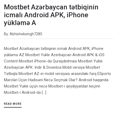
Mostbet Azərbaycan tətbiqinin
icmalı Android APK, iPhone
yükləmə A
By
Abhisheksingh7285
Mostbet Azərbaycan tətbiqinin icmalı Android APK, iPhone
yükləmə AZ Mostbet Yukle Azerbaycan Android APK & iOS
Content Mostbet iPhone-da Quraşdırılması Mostbet Yukle
Azerbaycan APK: Indir & Downloa Mobil versiya Mostbet
Tətbiqlə Mostbet AZ-ın mobil versiyası arasındakı fərq ESports
Mərcləri Üçün Hadisəni Necə Seçmək Olar? Android haqqında
Mostbet Yukle üçün necə Mostbet-i qeydiyyatdan keçirin
Mostbet-i Android-də […]
READ MORE