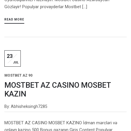
Gözləyir! Populyar provayderlər Mostbet […]
READ MORE
23
JUL
MOSTBET AZ 90
MOSTBET AZ CASINO MOSBET
KAZIN
By
Abhisheksingh7285
MOSTBET AZ CASINO MOSBET KAZINO İdman mərcləri və
onlayn kazino 500 Bonus qazanın Giriş Content Populyar