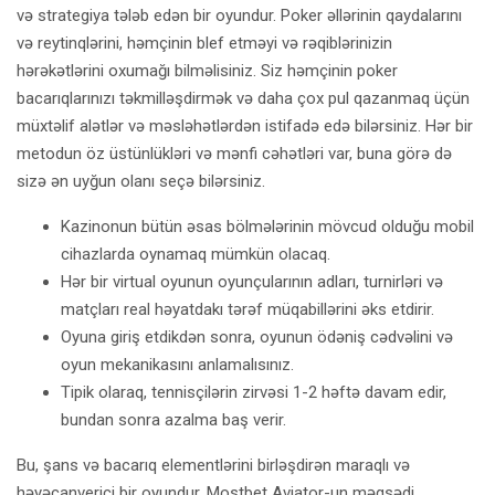
və strategiya tələb edən bir oyundur. Poker əllərinin qaydalarını
və reytinqlərini, həmçinin blef etməyi və rəqiblərinizin
hərəkətlərini oxumağı bilməlisiniz. Siz həmçinin poker
bacarıqlarınızı təkmilləşdirmək və daha çox pul qazanmaq üçün
müxtəlif alətlər və məsləhətlərdən istifadə edə bilərsiniz. Hər bir
metodun öz üstünlükləri və mənfi cəhətləri var, buna görə də
sizə ən uyğun olanı seçə bilərsiniz.
Kazinonun bütün əsas bölmələrinin mövcud olduğu mobil
cihazlarda oynamaq mümkün olacaq.
Hər bir virtual oyunun oyunçularının adları, turnirləri və
matçları real həyatdakı tərəf müqabillərini əks etdirir.
Oyuna giriş etdikdən sonra, oyunun ödəniş cədvəlini və
oyun mekanikasını anlamalısınız.
Tipik olaraq, tennisçilərin zirvəsi 1-2 həftə davam edir,
bundan sonra azalma baş verir.
Bu, şans və bacarıq elementlərini birləşdirən maraqlı və
həyəcanverici bir oyundur. Mostbet Aviator-un məqsədi