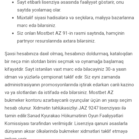
Sayt etibarlı lisenziya əsasında fəaliyyət göstərir, onu
saytda yoxlamaq olar.
Müxtəlif siyasi hadisələrə və seçkilərə, maliyyə bazarlarına
mərc edə bilərsiniz.
Siz onları Mostbet AZ 91-in rəsmi saytında, həmçinin
partnyor resurslarında axtara bilərsiniz.
Şəxsi hesabınıza daxil olmaq, hesabınızı doldurmaq, kataloqdan
bir neçə min slotdan birini seçmək və oynamağa başlamaq
kifayətdir. Sayt istənilən vaxt mərc edə biləcəyiniz 30-a yaxın
idman və yüzlərlə çempionat təklif edir. Siz eyni zamanda
administrasiyanın promosyonlarında iştirak edərkən canlı kazino
və ya slotlardan da istifadə edə bilərsiniz. Mostbet AZ
bukmeker kontoru azərbaycanlı oyunçular üçün ən yaxşı seçim
hesab olunur. Xidmətin təhlükəsizliyi JAZ 9247 lisenziyası ilə
təmin edilir.Sənəd Kyurakao Hökumətinin Oyun Fəaliyyətləri
Komissiyası tərəfindən verilmişdir. Lisenziya qanuni əsaslarla
dünyanın əksər ölkələrində bukmeker xidmətləri təklif etməyə