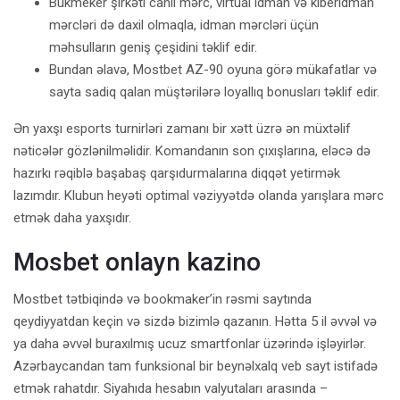
Bukmeker şirkəti canlı mərc, virtual idman və kiberidman
mərcləri də daxil olmaqla, idman mərcləri üçün
məhsulların geniş çeşidini təklif edir.
Bundan əlavə, Mostbet AZ-90 oyuna görə mükafatlar və
sayta sadiq qalan müştərilərə loyallıq bonusları təklif edir.
Ən yaxşı esports turnirləri zamanı bir xətt üzrə ən müxtəlif
nəticələr gözlənilməlidir. Komandanın son çıxışlarına, eləcə də
hazırkı rəqiblə başabaş qarşıdurmalarına diqqət yetirmək
lazımdır. Klubun heyəti optimal vəziyyətdə olanda yarışlara mərc
etmək daha yaxşıdır.
Mosbet onlayn kazino
Mostbet tətbiqində və bookmaker’in rəsmi saytında
qeydiyyatdan keçin və sizdə bizimlə qazanın. Hətta 5 il əvvəl və
ya daha əvvəl buraxılmış ucuz smartfonlar üzərində işləyirlər.
Azərbaycandan tam funksional bir beynəlxalq veb sayt istifadə
etmək rahatdır. Siyahıda hesabın valyutaları arasında –