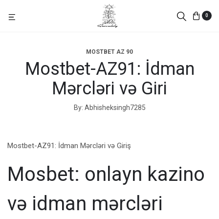
0
MOSTBET AZ 90
Mostbet-AZ91: İdman
Mərcləri və Giri
By
Abhisheksingh7285
Mostbet-AZ91: İdman Mərcləri və Giriş
Mosbet: onlayn kazino
və idman mərcləri