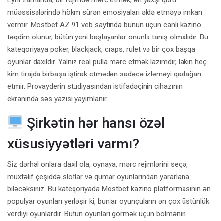
Eyni zamanda, bir rejimdə mərc etmək, ən yaxşı quru
müəssisələrində hökm sürən emosiyaları əldə etməyə imkan
vermir. Mostbet AZ 91 veb saytında bunun üçün canlı kazino
təqdim olunur, bütün yeni başlayanlar onunla tanış olmalıdır. Bu
kateqoriyaya poker, blackjack, craps, rulet və bir çox başqa
oyunlar daxildir. Yalnız real pulla mərc etmək lazımdır, lakin heç
kim tirajda birbaşa iştirak etmədən sadəcə izləməyi qadağan
etmir. Provayderin studiyasından istifadəçinin cihazının
ekranında səs yazısı yayımlanır.
Şirkətin hər hansı özəl
xüsusiyyətləri varmı?
Siz dərhal onlara daxil ola, oynaya, mərc rejimlərini seçə,
müxtəlif çeşiddə slotlar və qumar oyunlarından yararlana
biləcəksiniz. Bu kateqoriyada Mostbet kazino platformasının ən
populyar oyunları yerləşir ki, bunlar oyunçuların ən çox üstünlük
verdiyi oyunlardır. Bütün oyunları görmək üçün bölmənin