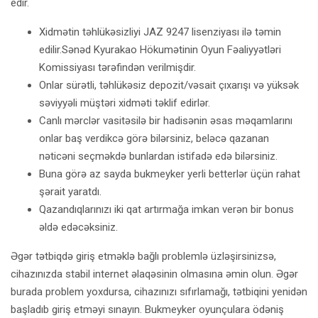
edir.
Xidmətin təhlükəsizliyi JAZ 9247 lisenziyası ilə təmin
edilir.Sənəd Kyurakao Hökumətinin Oyun Fəaliyyətləri
Komissiyası tərəfindən verilmişdir.
Onlar sürətli, təhlükəsiz depozit/vəsait çıxarışı və yüksək
səviyyəli müştəri xidməti təklif edirlər.
Canlı mərclər vasitəsilə bir hadisənin əsas məqamlarını
onlar baş verdikcə görə bilərsiniz, beləcə qazanan
nəticəni seçməkdə bunlardan istifadə edə bilərsiniz.
Buna görə az sayda bukmeyker yerli betterlər üçün rahat
şərait yaratdı.
Qazandıqlarınızı iki qat artırmağa imkan verən bir bonus
əldə edəcəksiniz.
Əgər tətbiqdə giriş etməklə bağlı problemlə üzləşirsinizsə,
cihazınızda stabil internet əlaqəsinin olmasına əmin olun. Əgər
burada problem yoxdursa, cihazınızı sıfırlamağı, tətbiqini yenidən
başladıb giriş etməyi sınayın. Bukmeyker oyunçulara ödəniş