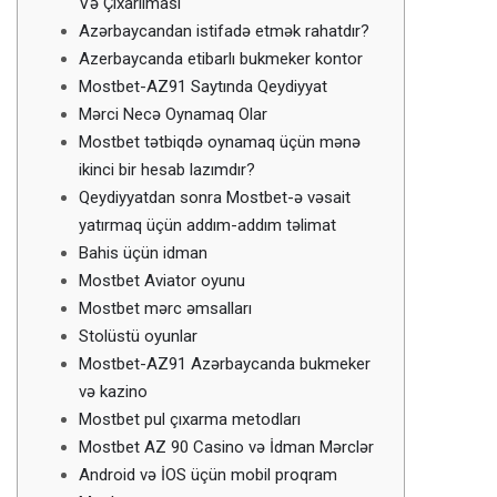
Və Çıxarılması
Azərbaycandan istifadə etmək rahatdır?
Azerbaycanda etibarlı bukmeker kontor
Mostbet-AZ91 Saytında Qeydiyyat
Mərci Necə Oynamaq Olar
Mostbet tətbiqdə oynamaq üçün mənə
ikinci bir hesab lazımdır?
Qeydiyyatdan sonra Mostbet-ə vəsait
yatırmaq üçün addım-addım təlimat
Bahis üçün idman
Mostbet Aviator oyunu
Mostbet mərc əmsalları
Stolüstü oyunlar
Mostbet-AZ91 Azərbaycanda bukmeker
və kazino
Mostbet pul çıxarma metodları
Mostbet AZ 90 Casino və İdman Mərclər
Android və İOS üçün mobil proqram