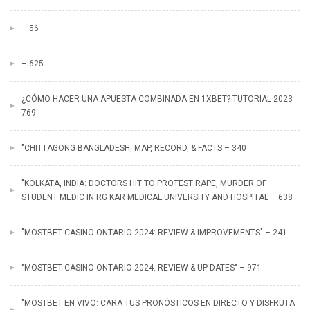
– 56
– 625
¿CÓMO HACER UNA APUESTA COMBINADA EN 1XBET? TUTORIAL 2023
769
"CHITTAGONG BANGLADESH, MAP, RECORD, & FACTS – 340
"KOLKATA, INDIA: DOCTORS HIT TO PROTEST RAPE, MURDER OF
STUDENT MEDIC IN RG KAR MEDICAL UNIVERSITY AND HOSPITAL – 638
"MOSTBET CASINO ONTARIO 2024: REVIEW & IMPROVEMENTS" – 241
"MOSTBET CASINO ONTARIO 2024: REVIEW & UP-DATES" – 971
"MOSTBET EN VIVO: CARA TUS PRONÓSTICOS EN DIRECTO Y DISFRUTA