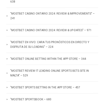
638
"MOSTBET CASINO ONTARIO 2024: REVIEW & IMPROVEMENTS" –
241
"MOSTBET CASINO ONTARIO 2024: REVIEW & UP-DATES" – 971
"MOSTBET EN VIVO: CARA TUS PRONÓSTICOS EN DIRECTO Y
DISFRUTA DE SU LOADING" – 224
"‎MOSTBET ONLINE BETTING WITHIN THE APP STORE – 344
"MOSTBET REVIEW IT LEADING ONLINE SPORTS BETS SITE IN
MALTA" – 529
"‎MOSTBET SPORTS BETTING IN THE APP STORE – 457
"MOSTBET SPORTSBOOK – 680