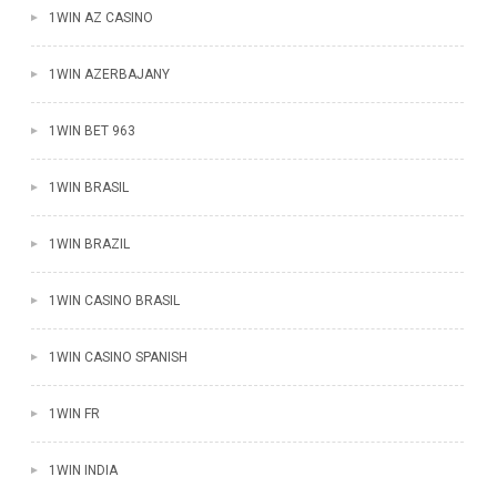
1WIN AZ CASINO
1WIN AZERBAJANY
1WIN BET 963
1WIN BRASIL
1WIN BRAZIL
1WIN CASINO BRASIL
1WIN CASINO SPANISH
1WIN FR
1WIN INDIA