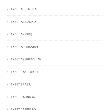
1XBET ARGENTINA
1XBET AZ CASINO
1XBET AZ GIRIŞ
1XBET AZERBAJAN
1XBET AZERBAYDJAN
1XBET BANGLADESH
1XBET BRAZIL
1XBET CASINO AZ
1XBET CASINO BD