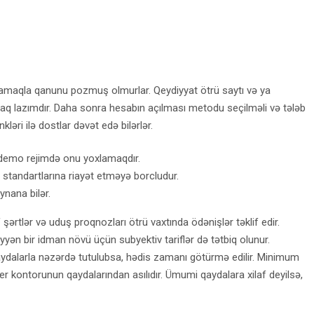
namaqla qanunu pozmuş olmurlar. Qeydiyyat ötrü saytı və ya
aq lazımdır. Daha sonra hesabın açılması metodu seçilməli və tələb
kləri ilə dostlar dəvət edə bilərlər.
 demo rejimdə onu yoxlamaqdır.
 standartlarına riayət etməyə borcludur.
ynana bilər.
ərtlər və uduş proqnozları ötrü vaxtında ödənişlər təklif edir.
yən bir idman növü üçün subyektiv tariflər də tətbiq olunur.
dalarla nəzərdə tutulubsa, hədis zamanı götürmə edilir. Minimum
ontorunun qaydalarından asılıdır. Ümumi qaydalara xilaf deyilsə,