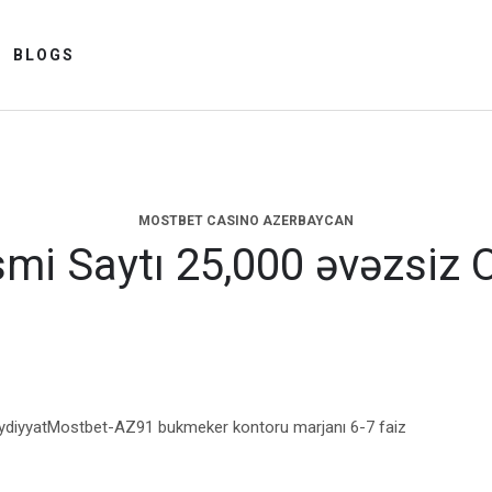
BLOGS
MOSTBET CASINO AZERBAYCAN
mi Saytı 25,000 əvəzsiz O
ydiyyat
Mostbet-AZ91 bukmeker kontoru marjanı 6-7 faiz