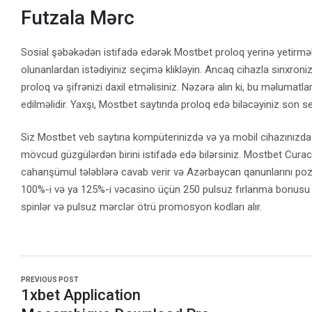
Futzala Mərc
Sosial şəbəkədən istifadə edərək Mostbet proloq yerinə yetirmə
olunanlardan istədiyiniz seçimə klikləyin. Ancaq cihazla sinxron
proloq və şifrənizi daxil etməlisiniz. Nəzərə alın ki, bu məlumatl
edilməlidir. Yaxşı, Mostbet saytında proloq edə biləcəyiniz son 
Siz Mostbet veb saytına kompüterinizdə və ya mobil cihazınızda is
mövcud güzgülərdən birini istifadə edə bilərsiniz. Mostbet Curaca
cahanşümul tələblərə cavab verir və Azərbaycan qanunlarını poz
100%-i və ya 125%-i vəcasino üçün 250 pulsuz fırlanma bonusu əl
spinlər və pulsuz mərclər ötrü promosyon kodları alır.
PREVIOUS POST
1xbet Application