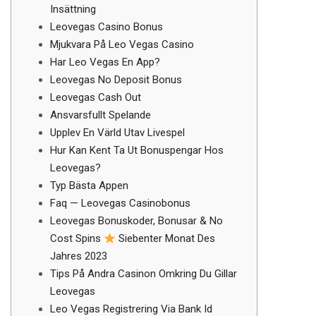
Insättning
Leovegas Casino Bonus
Mjukvara På Leo Vegas Casino
Har Leo Vegas En App?
Leovegas No Deposit Bonus
Leovegas Cash Out
Ansvarsfullt Spelande
Upplev En Värld Utav Livespel
Hur Kan Kent Ta Ut Bonuspengar Hos
Leovegas?
Typ Bästa Appen
Faq — Leovegas Casinobonus
Leovegas Bonuskoder, Bonusar & No
Cost Spins
Siebenter Monat Des
Jahres 2023
Tips På Andra Casinon Omkring Du Gillar
Leovegas
Leo Vegas Registrering Via Bank Id