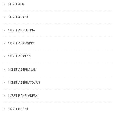
1XBET APK
1XBET ARABIC
1XBET ARGENTINA
1XBET AZ CASINO
1XBET AZ GIRIŞ
1XBET AZERBAJAN
1XBET AZERBAYDJAN
1XBET BANGLADESH
1XBET BRAZIL