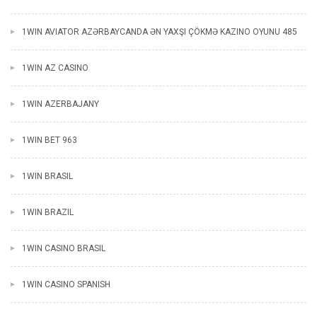
1WIN AVIATOR AZƏRBAYCANDA ƏN YAXŞI ÇÖKMƏ KAZINO OYUNU 485
1WIN AZ CASINO
1WIN AZERBAJANY
1WIN BET 963
1WIN BRASIL
1WIN BRAZIL
1WIN CASINO BRASIL
1WIN CASINO SPANISH