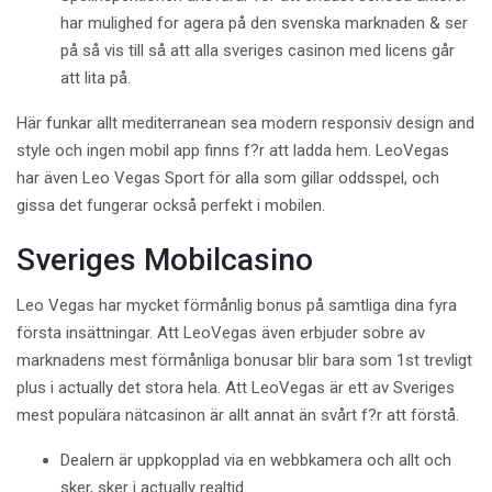
har mulighed for agera på den svenska marknaden & ser
på så vis till så att alla sveriges casinon med licens går
att lita på.
Här funkar allt mediterranean sea modern responsiv design and
style och ingen mobil app finns f?r att ladda hem. LeoVegas
har även Leo Vegas Sport för alla som gillar oddsspel, och
gissa det fungerar också perfekt i mobilen.
Sveriges Mobilcasino
Leo Vegas har mycket förmånlig bonus på samtliga dina fyra
första insättningar. Att LeoVegas även erbjuder sobre av
marknadens mest förmånliga bonusar blir bara som 1st trevligt
plus i actually det stora hela. Att LeoVegas är ett av Sveriges
mest populära nätcasinon är allt annat än svårt f?r att förstå.
Dealern är uppkopplad via en webbkamera och allt och
sker, sker i actually realtid.