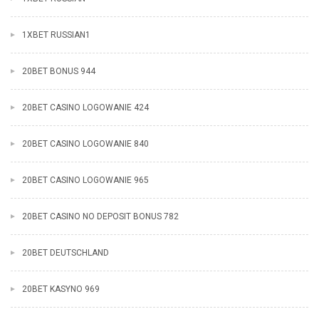
1XBET RUSSIAN1
20BET BONUS 944
20BET CASINO LOGOWANIE 424
20BET CASINO LOGOWANIE 840
20BET CASINO LOGOWANIE 965
20BET CASINO NO DEPOSIT BONUS 782
20BET DEUTSCHLAND
20BET KASYNO 969