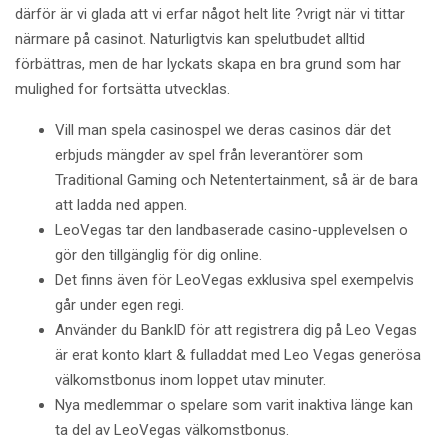
därför är vi glada att vi erfar något helt lite ?vrigt när vi tittar
närmare på casinot. Naturligtvis kan spelutbudet alltid
förbättras, men de har lyckats skapa en bra grund som har
mulighed for fortsätta utvecklas.
Vill man spela casinospel we deras casinos där det
erbjuds mängder av spel från leverantörer som
Traditional Gaming och Netentertainment, så är de bara
att ladda ned appen.
LeoVegas tar den landbaserade casino-upplevelsen o
gör den tillgänglig för dig online.
Det finns även för LeoVegas exklusiva spel exempelvis
går under egen regi.
Använder du BankID för att registrera dig på Leo Vegas
är erat konto klart & fulladdat med Leo Vegas generösa
välkomstbonus inom loppet utav minuter.
Nya medlemmar o spelare som varit inaktiva länge kan
ta del av LeoVegas välkomstbonus.