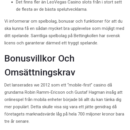
Det finns fler än LeoVegas Casino slots från i stort sett
de flesta av de bästa spelutvecklarna.
Vi informerar om spelbolag, bonusar och funktioner för att du
ska kunna få en sådan mycket bra upplevelse som möjligt med
ditt spelande. Samtliga spelbolag på Bettingkollen har svensk
licens och garanterar därmed ett tryggt spelande.
Bonusvillkor Och
Omsättningskrav
Det lanserades we 2012 som ett “mobile-first” casino då
grundarna Robin Ramm-Ericson och Gustaf Hagman insåg att
onlinespel från mobila enheter började bli allt du kan tänka dig
mer populärt. Detta skulle visa sig vara ett jätte genidrag då
företagets marknadsvärde låg på hela 700 miljoner kronor bara
tre år senare.