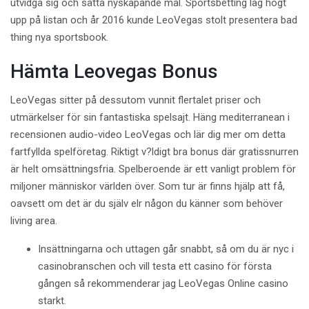
utvidga sig och sätta nyskapande mål. Sportsbetting låg högt
upp på listan och år 2016 kunde LeoVegas stolt presentera bad
thing nya sportsbook.
Hämta Leovegas Bonus
LeoVegas sitter på dessutom vunnit flertalet priser och
utmärkelser för sin fantastiska spelsajt. Häng mediterranean i
recensionen audio-video LeoVegas och lär dig mer om detta
fartfyllda spelföretag. Riktigt v?ldigt bra bonus där gratissnurren
är helt omsättningsfria. Spelberoende är ett vanligt problem för
miljoner människor världen över. Som tur är finns hjälp att få,
oavsett om det är du själv elr någon du känner som behöver
living area.
Insättningarna och uttagen går snabbt, så om du är nyc i
casinobranschen och vill testa ett casino för första
gången så rekommenderar jag LeoVegas Online casino
starkt.