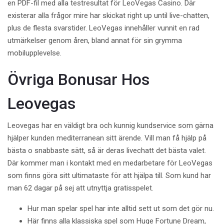
en PDF-fil med alla testresultat för LeoVegas Casino. Där
existerar alla frågor mire har skickat right up until live-chatten,
plus de flesta svarstider. LeoVegas innehåller vunnit en rad
utmärkelser genom åren, bland annat för sin grymma
mobilupplevelse.
Övriga Bonusar Hos
Leovegas
Leovegas har en väldigt bra och kunnig kundservice som gärna
hjälper kunden mediterranean sitt ärende. Vill man få hjälp på
bästa o snabbaste sätt, så är deras livechatt det bästa valet.
Där kommer man i kontakt med en medarbetare för LeoVegas
som finns göra sitt ultimataste för att hjälpa till. Som kund har
man 62 dagar på sej att utnyttja gratisspelet.
Hur man spelar spel har inte alltid sett ut som det gör nu.
Här finns alla klassiska spel som Huge Fortune Dream,