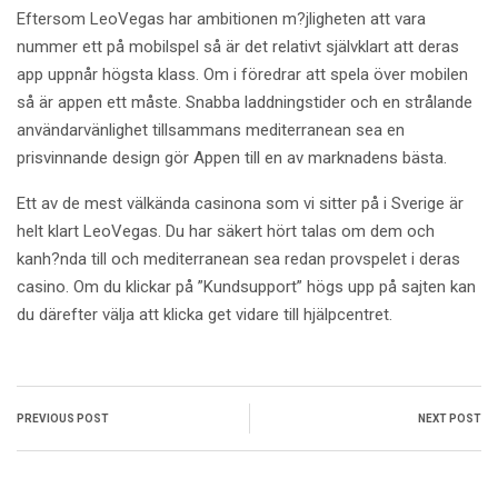
Eftersom LeoVegas har ambitionen m?jligheten att vara
nummer ett på mobilspel så är det relativt självklart att deras
app uppnår högsta klass. Om i föredrar att spela över mobilen
så är appen ett måste. Snabba laddningstider och en strålande
användarvänlighet tillsammans mediterranean sea en
prisvinnande design gör Appen till en av marknadens bästa.
Ett av de mest välkända casinona som vi sitter på i Sverige är
helt klart LeoVegas. Du har säkert hört talas om dem och
kanh?nda till och mediterranean sea redan provspelet i deras
casino. Om du klickar på ”Kundsupport” högs upp på sajten kan
du därefter välja att klicka get vidare till hjälpcentret.
PREVIOUS POST
NEXT POST