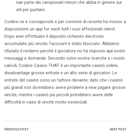
nan parte dei campionati minori che abbia in genere sui
siti per puntare.
Codere ne è consapevole e per corrente di recente ha messo a
disposizione un app for each tutti i suoi affezionati clienti.
Dopo aver effettuato il deposito richiesto electronic
accumulato più vincite, l’account è stato bloccato. Abbiamo
rifiutato il reclamo perché il giocatore no ha risposto ajai nostri
messaggi e domande. Secondo votre nostre ricerche e i nostri
calcoli, Codere Casino THAT è un importante casinò online,
disadvantage grosse entrate e un alto serie di giocatori. Le
entrate del casinò sono un fattore rilevante, dato che i casinò
più grandi non dovrebbero avere problemi a new pagare grosse
vincite, mentre i casinò più piccoli potrebbero avere delle
difficoltà in caso di vincite molto essenziali.
PREVIOUS POST
NEXT POST