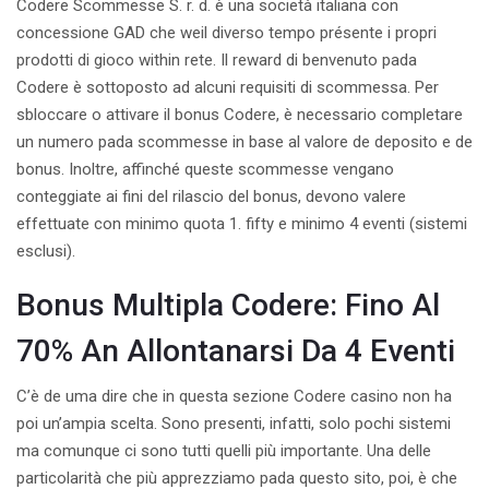
Codere Scommesse S. r. d. è una società italiana con
concessione GAD che weil diverso tempo présente i propri
prodotti di gioco within rete. Il reward di benvenuto pada
Codere è sottoposto ad alcuni requisiti di scommessa. Per
sbloccare o attivare il bonus Codere, è necessario completare
un numero pada scommesse in base al valore de deposito e de
bonus. Inoltre, affinché queste scommesse vengano
conteggiate ai fini del rilascio del bonus, devono valere
effettuate con minimo quota 1. fifty e minimo 4 eventi (sistemi
esclusi).
Bonus Multipla Codere: Fino Al
70% An Allontanarsi Da 4 Eventi
C’è de uma dire che in questa sezione Codere casino non ha
poi un’ampia scelta. Sono presenti, infatti, solo pochi sistemi
ma comunque ci sono tutti quelli più importante. Una delle
particolarità che più apprezziamo pada questo sito, poi, è che