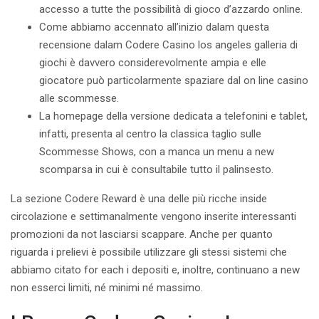
accesso a tutte the possibilità di gioco d’azzardo online.
Come abbiamo accennato all’inizio dalam questa
recensione dalam Codere Casino los angeles galleria di
giochi è davvero considerevolmente ampia e elle
giocatore può particolarmente spaziare dal on line casino
alle scommesse.
La homepage della versione dedicata a telefonini e tablet,
infatti, presenta al centro la classica taglio sulle
Scommesse Shows, con a manca un menu a new
scomparsa in cui è consultabile tutto il palinsesto.
La sezione Codere Reward è una delle più ricche inside
circolazione e settimanalmente vengono inserite interessanti
promozioni da not lasciarsi scappare. Anche per quanto
riguarda i prelievi è possibile utilizzare gli stessi sistemi che
abbiamo citato for each i depositi e, inoltre, continuano a new
non esserci limiti, né minimi né massimo.