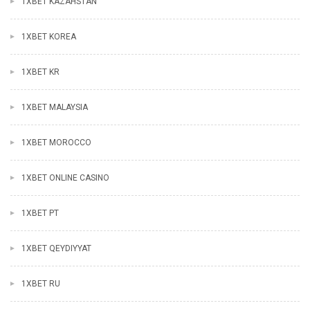
1XBET KAZAHSTAN
1XBET KOREA
1XBET KR
1XBET MALAYSIA
1XBET MOROCCO
1XBET ONLINE CASINO
1XBET PT
1XBET QEYDIYYAT
1XBET RU