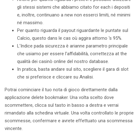
gli stessi sistemi che abbiamo citato for each i depositi
e, inoltre, continuano a new non esserci limiti, né minimi
né massimo.
Per quanto riguarda il payout riguardante le puntate sul
Calcio, questo dans le cas où aggira attorno ‘s 95%.
L’Indice pada sicurezza è arianne parametro principale
che usiamo per essere l’affidabilità, correttezza at the
qualità dei casinò online del nostro database.
In pratica, basta andare sul sito, scegliere il gara di slot
che si preferisce e cliccare su Analisi.
Potrai cominciare il tuo nota di gioco direttamente dalla
applicazione delete bookmaker. Una volta scelto dove
scommettere, clicca sul tasto in basso a destra e verrai
rimandato alla schedina virtuale. Una volta controllato le proprie
scommesse, confermare e avrete effettuato una scommessa
vincente.