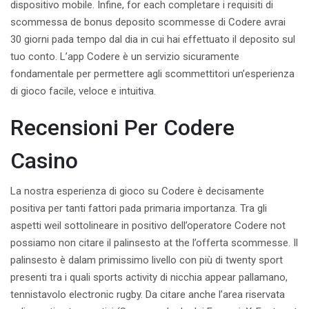
dispositivo mobile. Infine, for each completare i requisiti di
scommessa de bonus deposito scommesse di Codere avrai
30 giorni pada tempo dal dia in cui hai effettuato il deposito sul
tuo conto. L’app Codere è un servizio sicuramente
fondamentale per permettere agli scommettitori un’esperienza
di gioco facile, veloce e intuitiva.
Recensioni Per Codere
Casino
La nostra esperienza di gioco su Codere è decisamente
positiva per tanti fattori pada primaria importanza. Tra gli
aspetti weil sottolineare in positivo dell’operatore Codere not
possiamo non citare il palinsesto at the l’offerta scommesse. Il
palinsesto è dalam primissimo livello con più di twenty sport
presenti tra i quali sports activity di nicchia appear pallamano,
tennistavolo electronic rugby. Da citare anche l’area riservata