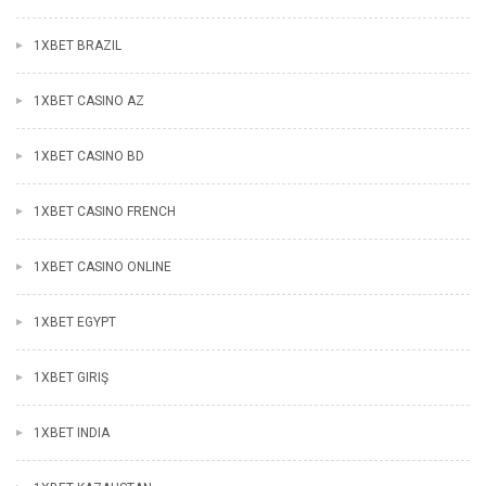
1XBET BRAZIL
1XBET CASINO AZ
1XBET CASINO BD
1XBET CASINO FRENCH
1XBET CASINO ONLINE
1XBET EGYPT
1XBET GIRIŞ
1XBET INDIA