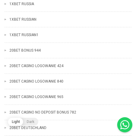
1XBET RUSSIA
1XBET RUSSIAN
1XBET RUSSIAN1
20BET BONUS 944
20BET CASINO LOGOWANIE 424
20BET CASINO LOGOWANIE 840
20BET CASINO LOGOWANIE 965
20BET CASINO NO DEPOSIT BONUS 782
Light
Dark
20BET DEUTSCHLAND