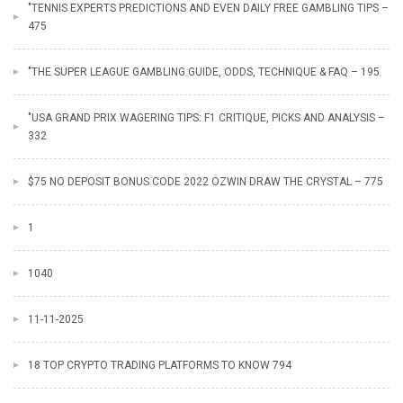
"TENNIS EXPERTS PREDICTIONS AND EVEN DAILY FREE GAMBLING TIPS –
475
"THE SUPER LEAGUE GAMBLING GUIDE, ODDS, TECHNIQUE & FAQ – 195
"USA GRAND PRIX WAGERING TIPS: F1 CRITIQUE, PICKS AND ANALYSIS –
332
$75 NO DEPOSIT BONUS CODE 2022 OZWIN DRAW THE CRYSTAL – 775
1
1040
11-11-2025
18 TOP CRYPTO TRADING PLATFORMS TO KNOW 794