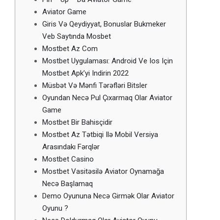
Aviator Game
Giris Və Qeydiyyat, Bonuslar Bukmeker
Veb Saytında Mosbet
Mostbet Az Com
Mostbet Uygulaması: Android Ve Ios Için
Mostbet Apk’yi Indirin 2022
Müsbət Və Mənfi Tərəfləri Bitslеr
Oyundan Necə Pul Çıxarmaq Olar Aviator
Game
Mostbet Bir Bahisçidir
Mostbet Az Tətbiqi Ilə Mobil Versiya
Arasındakı Fərqlər
Mostbet Casino
Mostbet Vasitəsilə Aviator Oynamağa
Necə Başlamaq
Demo Oyununa Necə Girmək Olar Aviator
Oyunu ?