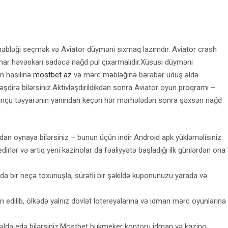
bləği seçmək və Aviator düyməni sıxmaq lazımdır. Aviator crash
mar həvəskarı sadəcə nağd pul çıxarmalıdır.Xüsusi düyməni
n hasilinə
mostbet az
və mərc məbləğinə bərabər uduş əldə
şdirə bilərsiniz.Aktivləşdirildikdən sonra Aviator oyun proqramı –
oyunçu təyyarənin yanından keçən hər mərhələdən sonra şəxsən nağd
dan oynaya bilərsiniz – bunun üçün indir Android apk yükləməlisiniz.
rlər və artıq yeni kazinolar da fəaliyyətə başladığı ilk günlərdən ona
da bir neçə toxunuşla, sürətli bir şəkildə kuponunuzu yarada və
n edilib, ölkədə yalnız dövlət lotereyalarına və idman mərc oyunlarına
əldə edə bilərsiniz.Mostbet bukmeker kontoru idman və kazino