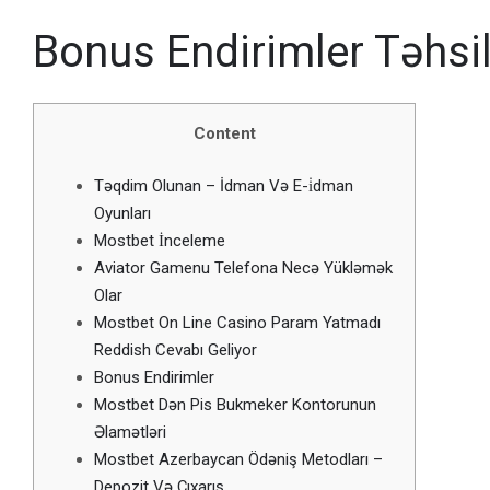
Bonus Endirimler Təhsil
Content
Təqdim Olunan – İdman Və E-i̇dman
Oyunları
Mostbet İnceleme
Aviator Gamenu Telefona Necə Yükləmək
Olar
Mostbet On Line Casino Param Yatmadı
Reddish Cevabı Geliyor
Bonus Endirimler
Mostbet Dən Pis Bukmeker Kontorunun
Əlamətləri
Mostbet Azerbaycan Ödəniş Metodları –
Depozit Və Çıxarış