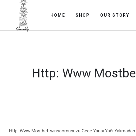
HOME
SHOP
OUR STORY
Http: Www Mostbe
Http: Www Mostbet-winscomünüzü Gece Yarısı Yağı Yakmadan 