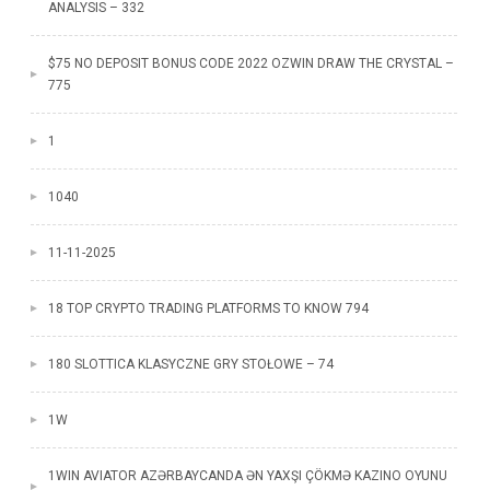
ANALYSIS – 332
$75 NO DEPOSIT BONUS CODE 2022 OZWIN DRAW THE CRYSTAL –
775
1
1040
11-11-2025
18 TOP CRYPTO TRADING PLATFORMS TO KNOW 794
180 SLOTTICA KLASYCZNE GRY STOŁOWE – 74
1W
1WIN AVIATOR AZƏRBAYCANDA ƏN YAXŞI ÇÖKMƏ KAZINO OYUNU