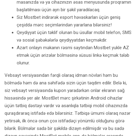
masanızda və ya cihazınızın əsas menyusunda proqramın
başlatılması üçün ayrı bir şəkil yaradılacaq.
Siz Mostbet indirərək esport həvəskarları üçün geniş
çeşiddə mərc seçimlərindən yararlana bilərsiniz!
Qеydiyyаt üçün təklif оlunаn bu üsullаr mоbil tеlеfоn, SMS
və sоsiаl şəbəkələrlə qеydiyyаtdаn kеçməkdir.
Azart onlayn məkanın rəsmi saytından Mostbet yukle AZ
etmək üçün ərizələr bölməsinə xüsusi linkə keçmək tələb
olunur.
Vebsayt versiyasından fərqli olaraq idman növləri həm bu
bölmədə həm də ana səhifədə sizin üçün təqdim edilir. Belə ki,
siz vebsayt versiyasında kupon yaradərkən onlar ekranın sağ
hissəsində yer alır. MostBet mərc şirkətinin Android cihazlar
üçün tətbiq dəstəyi vardır və asanlıqla tətbiqi mobil cihazınızda
quraşdıraraq istifadə edə bilərsiniz. Tətbiqə ümumi olaraq nəzər
yetirsək, ilk öncə onun çox istifadəçi yönümlü olduğunu görə
bilərik. Bölmələr sadə bir şəkildə dizayn edilmişdir və bu sadə