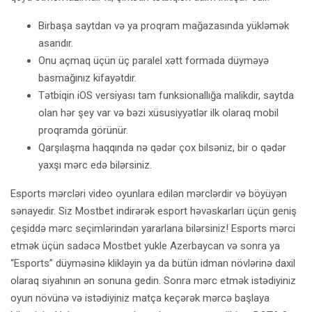
Birbaşa saytdan və ya proqram mağazasında yükləmək
asandır.
Onu açmaq üçün üç paralel xətt formada düyməyə
basmağınız kifayətdir.
Tətbiqin iOS versiyası tam funksionallığa malikdir, saytda
olan hər şey var və bəzi xüsusiyyətlər ilk olaraq mobil
proqramda görünür.
Qarşılaşma haqqında nə qədər çox bilsəniz, bir o qədər
yaxşı mərc edə bilərsiniz.
Esports mərcləri video oyunlara edilən mərclərdir və böyüyən
sənayedir. Siz Mostbet indirərək esport həvəskarları üçün geniş
çeşiddə mərc seçimlərindən yararlana bilərsiniz! Esports mərci
etmək üçün sadəcə Mostbet yukle Azerbaycan və sonra ya
“Esports” düyməsinə klikləyin ya da bütün idman növlərinə daxil
olaraq siyahının ən sonuna gedin. Sonra mərc etmək istədiyiniz
oyun növünə və istədiyiniz matça keçərək mərcə başlaya