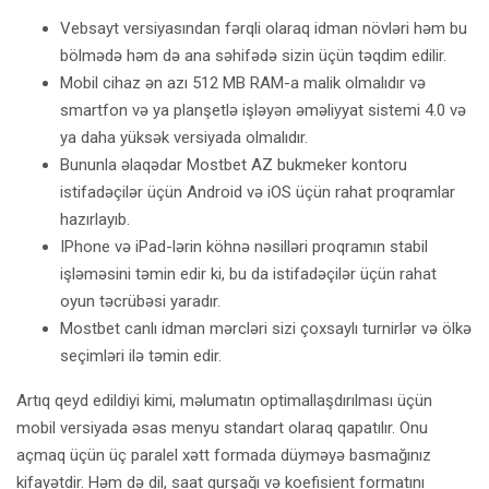
Vebsayt versiyasından fərqli olaraq idman növləri həm bu
bölmədə həm də ana səhifədə sizin üçün təqdim edilir.
Mobil cihaz ən azı 512 MB RAM-a malik olmalıdır və
smartfon və ya planşetlə işləyən əməliyyat sistemi 4.0 və
ya daha yüksək versiyada olmalıdır.
Bununla əlaqədar Mostbet AZ bukmeker kontoru
istifadəçilər üçün Android və iOS üçün rahat proqramlar
hazırlayıb.
IPhone və iPad-lərin köhnə nəsilləri proqramın stabil
işləməsini təmin edir ki, bu da istifadəçilər üçün rahat
oyun təcrübəsi yaradır.
Mostbet canlı idman mərcləri sizi çoxsaylı turnirlər və ölkə
seçimləri ilə təmin edir.
Artıq qeyd edildiyi kimi, məlumatın optimallaşdırılması üçün
mobil versiyada əsas menyu standart olaraq qapatılır. Onu
açmaq üçün üç paralel xətt formada düyməyə basmağınız
kifayətdir. Həm də dil, saat qurşağı və koefisient formatını