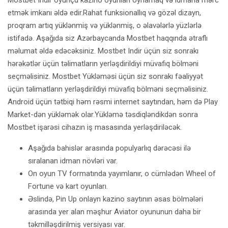
Mostbet Indir oyunçu kazino oyunları oynamaq və idmana mərc
etmək imkanı əldə edir.Rahat funksionallıq və gözəl dizayn,
proqram artıq yüklənmiş və yüklənmiş, o əlavələrlə yüzlərlə
istifadə. Aşağıda siz Azərbaycanda Mostbet haqqında ətraflı
məlumat əldə edəcəksiniz. Mostbet Indir üçün siz sonrakı
hərəkətlər üçün təlimatların yerləşdirildiyi müvafiq bölməni
seçməlisiniz. Mostbet Yükləməsi üçün siz sonrakı fəaliyyət
üçün təlimatların yerləşdirildiyi müvafiq bölməni seçməlisiniz.
Android üçün tətbiqi həm rəsmi internet saytından, həm də Play
Market-dən yükləmək olar.Yükləmə təsdiqləndikdən sonra
Mostbet işarəsi cihazın iş masasında yerləşdiriləcək.
Aşağıda bahislər arasında populyarlıq dərəcəsi ilə
sıralanan idman növləri var.
On oyun TV formatında yayımlanır, o cümlədən Wheel of
Fortune və kart oyunları.
Əslində, Pin Up onlayn kazino saytının əsas bölmələri
arasında yer alan məşhur Aviator oyununun daha bir
təkmilləşdirilmiş versiyası var.