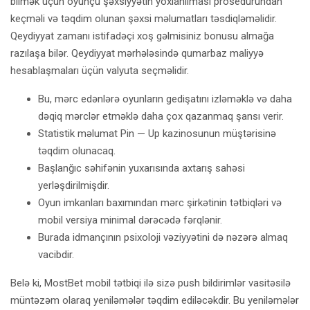
bilmək üçün oyunçu şəxsiyyətin yoxlanılması prosedurundan
keçməli və təqdim olunan şəxsi məlumatları təsdiqləməlidir.
Qeydiyyat zamanı istifadəçi xoş gəlmisiniz bonusu almağa
razılaşa bilər. Qeydiyyat mərhələsində qumarbaz maliyyə
hesablaşmaları üçün valyuta seçməlidir.
Bu, mərc edənlərə oyunların gedişatını izləməklə və daha
dəqiq mərclər etməklə daha çox qazanmaq şansı verir.
Statistik məlumat Pin — Up kazinosunun müştərisinə
təqdim olunacaq.
Başlanğıc səhifənin yuxarısında axtarış sahəsi
yerləşdirilmişdir.
Oyun imkanları baxımından mərc şirkətinin tətbiqləri və
mobil versiya minimal dərəcədə fərqlənir.
Burada idmançının psixoloji vəziyyətini də nəzərə almaq
vacibdir.
Belə ki, MostBet mobil tətbiqi ilə sizə push bildirimlər vasitəsilə
müntəzəm olaraq yeniləmələr təqdim ediləcəkdir. Bu yeniləmələr