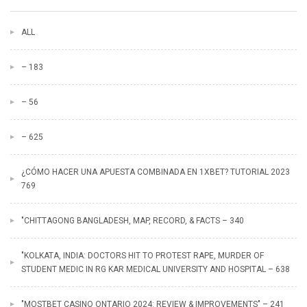
ALL
– 183
– 56
– 625
¿CÓMO HACER UNA APUESTA COMBINADA EN 1XBET? TUTORIAL 2023
769
"CHITTAGONG BANGLADESH, MAP, RECORD, & FACTS – 340
"KOLKATA, INDIA: DOCTORS HIT TO PROTEST RAPE, MURDER OF
STUDENT MEDIC IN RG KAR MEDICAL UNIVERSITY AND HOSPITAL – 638
"MOSTBET CASINO ONTARIO 2024: REVIEW & IMPROVEMENTS" – 241