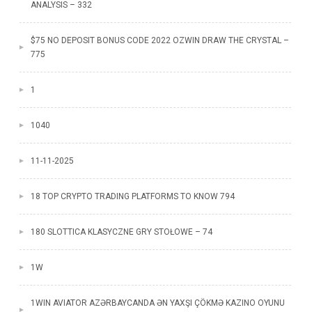
ANALYSIS – 332
$75 NO DEPOSIT BONUS CODE 2022 OZWIN DRAW THE CRYSTAL –
775
1
1040
11-11-2025
18 TOP CRYPTO TRADING PLATFORMS TO KNOW 794
180 SLOTTICA KLASYCZNE GRY STOŁOWE – 74
1W
1WIN AVIATOR AZƏRBAYCANDA ƏN YAXŞI ÇÖKMƏ KAZINO OYUNU