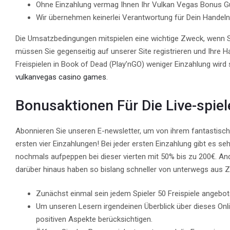
Ohne Einzahlung vermag Ihnen Ihr Vulkan Vegas Bonus G
Wir übernehmen keinerlei Verantwortung für Dein Handeln
Die Umsatzbedingungen mitspielen eine wichtige Zweck, wenn
müssen Sie gegenseitig auf unserer Site registrieren und Ihre 
Freispielen in Book of Dead (Play’nGO) weniger Einzahlung wir
vulkanvegas casino games
.
Bonusaktionen Für Die Live-spie
Abonnieren Sie unseren E-newsletter, um von ihrem fantastischen
ersten vier Einzahlungen! Bei jeder ersten Einzahlung gibt es se
nochmals aufpeppen bei dieser vierten mit 50% bis zu 200€. 
darüber hinaus haben so bislang schneller von unterwegs aus Zu
Zunächst einmal sein jedem Spieler 50 Freispiele angebot
Um unseren Lesern irgendeinen Überblick über dieses Onl
positiven Aspekte berücksichtigen.