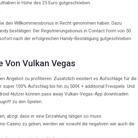
uthaben in Höhe des 25 Euro gutgeschrieben.
.
 Sie den Willkommensbonus in Recht genommen haben. Dazu
Handy bestätigen. Der Registrierungsbonus in Contact form von 50
d sofort nach der erfolgreichen Handy-Bestätigung gutgeschrieben
le Von Vulkan Vegas
 Angebot zu profitieren. Zusätzlich existiert es Aufschläge für die
hr super 100% Aufschlag bis hin zu 500€ + additional Freispiele. Und
Android-Nutzer können pass away Vulkan-Vegas-App downloaden
griff zu den Spielen.
en, abzgl. dass er eine Einzahlung tätigen so muss.
ine-Casino zu geben, werden wir sowohl die negativen wie auch die