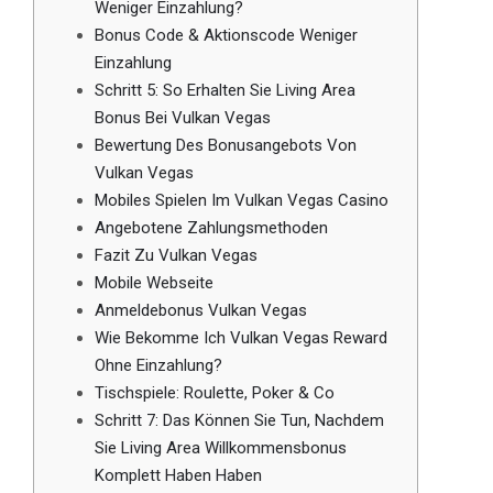
Weniger Einzahlung?
Bonus Code & Aktionscode Weniger
Einzahlung
Schritt 5: So Erhalten Sie Living Area
Bonus Bei Vulkan Vegas
Bewertung Des Bonusangebots Von
Vulkan Vegas
Mobiles Spielen Im Vulkan Vegas Casino
Angebotene Zahlungsmethoden
Fazit Zu Vulkan Vegas
Mobile Webseite
Anmeldebonus Vulkan Vegas
Wie Bekomme Ich Vulkan Vegas Reward
Ohne Einzahlung?
Tischspiele: Roulette, Poker & Co
Schritt 7: Das Können Sie Tun, Nachdem
Sie Living Area Willkommensbonus
Komplett Haben Haben