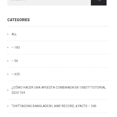
CATEGORIES
ALL
– 183
– 56
– 625
¿CÓMO HACER UNA APUESTA COMBINADA EN 1XBET? TUTORIAL
2023 769
"CHITTAGONG BANGLADESH, MAP, RECORD, & FACTS – 340