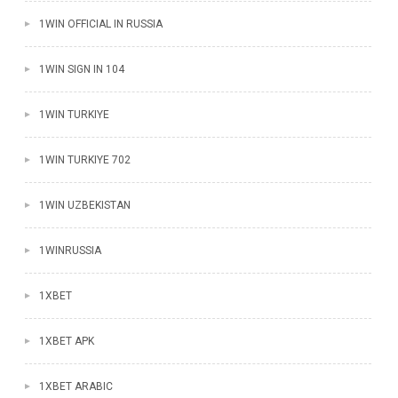
1WIN OFFICIAL IN RUSSIA
1WIN SIGN IN 104
1WIN TURKIYE
1WIN TURKIYE 702
1WIN UZBEKISTAN
1WINRUSSIA
1XBET
1XBET APK
1XBET ARABIC