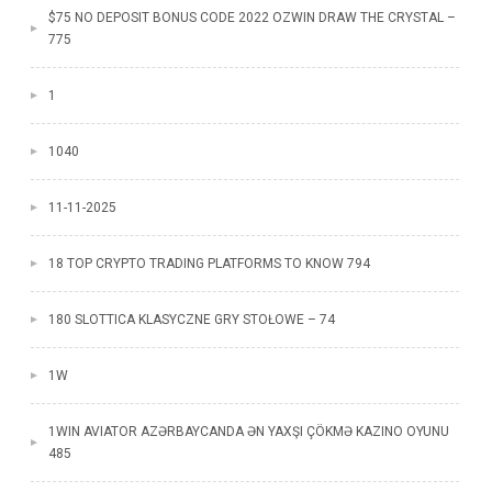
$75 NO DEPOSIT BONUS CODE 2022 OZWIN DRAW THE CRYSTAL –
775
1
1040
11-11-2025
18 TOP CRYPTO TRADING PLATFORMS TO KNOW 794
180 SLOTTICA KLASYCZNE GRY STOŁOWE – 74
1W
1WIN AVIATOR AZƏRBAYCANDA ƏN YAXŞI ÇÖKMƏ KAZINO OYUNU
485