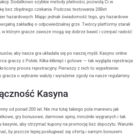
sakcji. Dodatkowo szybkie metody płatności, pozwolą Ci w
ę bez zbędnego czekania. Podczas testowania 20Bet
 gier hazardowych. Mając jednak świadomość tego, gry hazardowe
ecjalną zakładkę o odpowiedzialnej grze. Twórcy platformy starali
e, w którym gracze zawsze mogą się dobrze bawić i czerpać radość
usów, aby nasza gra układała się po naszej myśli. Kasyno online
 graczy z Polski. Kilka kliknięć i gotowe — tak wygląda rejestracja
ócony proces rejestracyjny. Pierwszy z nich to wypełnienie
y gracza o wybranie waluty i wyrażenie zgody na nasze regulaminy.
łączność Kasyna
ienny od ponad 200 lat. Nie ma tutaj takiego pola manewru jak
tkowe, gry bonusowe, darmowe spiny, mnożniki wygranych i tak
 w kasynie, aby otrzymać kupony na promocję bez depozytu. Warunki
znać, by jeszcze lepiej posługiwać się ofertą i samym bonusem.