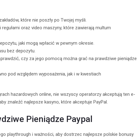
kładów, które nie poszły po Twojej myśli.
mi regułami oraz video maszyny, które zawierają multum
depozytu, jaki mogą wpłacić w pewnym okresie.
usu bez depozytu.
 sprawdzić, czy za jego pomocą można grać na prawdziwe pieniądze
no pod względem wyposażenia, jak i w kwestiach
grach hazardowych online, nie wszyscy operatorzy akceptują ten e-
aby znaleźć najlepsze kasyno, które akceptuje PayPal.
wdziwe Pieniądze Paypal
 playthrough i ważności, aby dostrzec najlepsze polskie bonusy