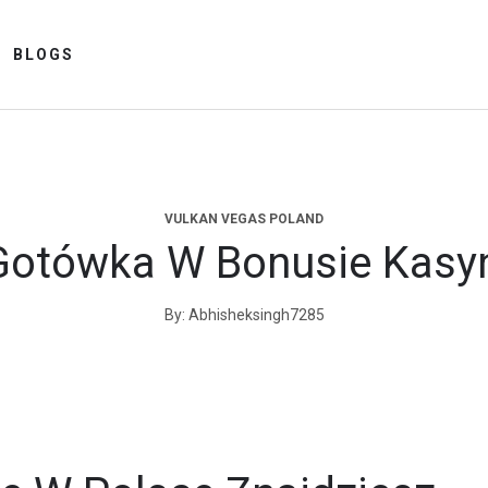
BLOGS
VULKAN VEGAS POLAND
 Gotówka W Bonusie Kas
By
Abhisheksingh7285