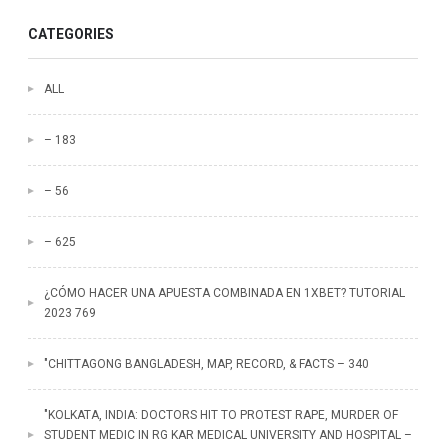
CATEGORIES
ALL
– 183
– 56
– 625
¿CÓMO HACER UNA APUESTA COMBINADA EN 1XBET? TUTORIAL
2023 769
"CHITTAGONG BANGLADESH, MAP, RECORD, & FACTS – 340
"KOLKATA, INDIA: DOCTORS HIT TO PROTEST RAPE, MURDER OF
STUDENT MEDIC IN RG KAR MEDICAL UNIVERSITY AND HOSPITAL –