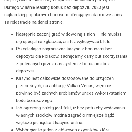
na przykład 50 darmowymi spinami na samym początku?
Dlatego właśnie leading bonus bez depozytu 2023 jest
najbardziej popularnym bonusem oferującym darmowe spiny
za rejestrację na danej stronie.
Następnie zacznij grać w dowolną z nich — nie musisz
się specjalnie zgłaszać, ani też wykupywać biletu.
Przeglądając zagraniczne kasyna z bonusami bez
depozytu dla Polaków, zachęcamy carry out skorzystania
z polecanych przez nas system z bonusami bez
depozytu.
Kasyno jest całkowicie dostosowane do urządzeń
przenośnych, na aplikację Vulkan Vegas, więc nie
powinno być żadnych problemów unces wykorzystaniem
kodu bonusowego.
Ich ogromną zaletą jest fakt, iż bez potrzeby wydawania
własnych środków można zagrać o mniejsze bądź
większe pieniądze t kasynie online.
Wybór gier to jeden z głównych czynników które