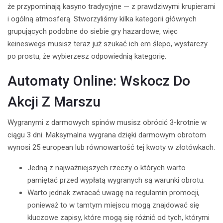
że przypominają kasyno tradycyjne — z prawdziwymi krupierami
i ogólną atmosferą. Stworzyliśmy kilka kategorii głównych
grupujących podobne do siebie gry hazardowe, więc
keineswegs musisz teraz już szukać ich em ślepo, wystarczy
po prostu, że wybierzesz odpowiednią kategorię.
Automaty Online: Wskocz Do
Akcji Z Marszu
Wygranymi z darmowych spinów musisz obrócić 3-krotnie w
ciągu 3 dni. Maksymalna wygrana dzięki darmowym obrotom
wynosi 25 european lub równowartość tej kwoty w złotówkach.
Jedną z najważniejszych rzeczy o których warto
pamiętać przed wypłatą wygranych są warunki obrotu.
Warto jednak zwracać uwagę na regulamin promocji,
ponieważ to w tamtym miejscu mogą znajdować się
kluczowe zapisy, które mogą się różnić od tych, którymi