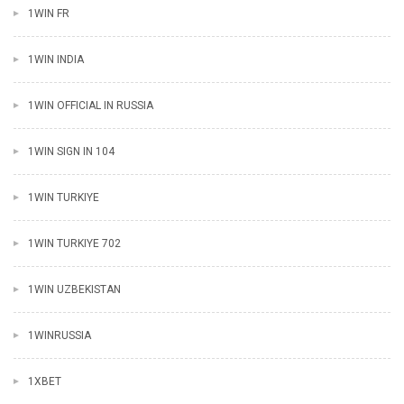
1WIN FR
1WIN INDIA
1WIN OFFICIAL IN RUSSIA
1WIN SIGN IN 104
1WIN TURKIYE
1WIN TURKIYE 702
1WIN UZBEKISTAN
1WINRUSSIA
1XBET