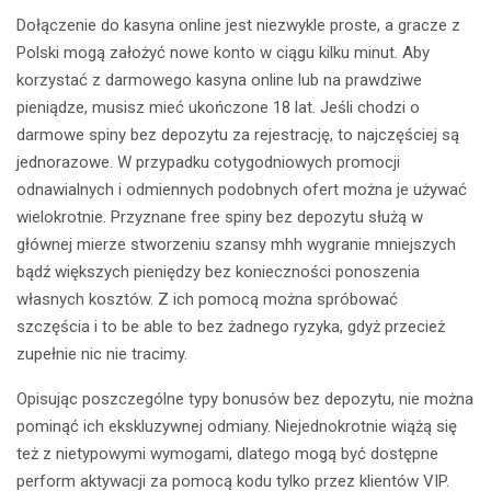
Dołączenie do kasyna online jest niezwykle proste, a gracze z
Polski mogą założyć nowe konto w ciągu kilku minut. Aby
korzystać z darmowego kasyna online lub na prawdziwe
pieniądze, musisz mieć ukończone 18 lat. Jeśli chodzi o
darmowe spiny bez depozytu za rejestrację, to najczęściej są
jednorazowe. W przypadku cotygodniowych promocji
odnawialnych i odmiennych podobnych ofert można je używać
wielokrotnie. Przyznane free spiny bez depozytu służą w
głównej mierze stworzeniu szansy mhh wygranie mniejszych
bądź większych pieniędzy bez konieczności ponoszenia
własnych kosztów. Z ich pomocą można spróbować
szczęścia i to be able to bez żadnego ryzyka, gdyż przecież
zupełnie nic nie tracimy.
Opisując poszczególne typy bonusów bez depozytu, nie można
pominąć ich ekskluzywnej odmiany. Niejednokrotnie wiążą się
też z nietypowymi wymogami, dlatego mogą być dostępne
perform aktywacji za pomocą kodu tylko przez klientów VIP.