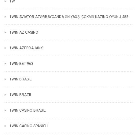
1W
1WIN AVIATOR AZƏRBAYCANDA ƏN YAXŞI ÇÖKMƏ KAZINO OYUNU 485
1WIN AZ CASINO
1WIN AZERBAJANY
1WIN BET 963
1WIN BRASIL
1WIN BRAZIL
1WIN CASINO BRASIL
1WIN CASINO SPANISH