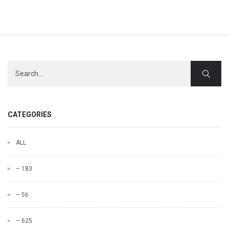
CATEGORIES
ALL
– 183
– 56
– 625