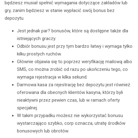
będziesz musiał spełnić wymagania dotyczące zakładów lub
gry, zanim będziesz w stanie wypłacić swój bonus bez
depozytu.
Jest jednak par? bonusów, które są dostępne także dla
istniejących graczy.
Odbiór bonusu jest przy tym bardzo łatwy i wymaga tylko
kilku prostych ruchów.
Głównie objawia się to poprzez weryfikację mailową albo
SMS, co można zrobić od razu po ukończeniu tego, co
wymaga rejestracja w kilka sekund.
Darmowa kasa za rejestrację bez depozytu jest również
oferowana dla obecnych klientów kasyna, którzy byli
nieaktywni przez pewien czas, lub w ramach oferty
specjalnej.
W takim przypadku możesz nie wykorzystać bonusu
wystarczająco szybko, corp oznacza, utratę środków
bonusowych lub obrotów.