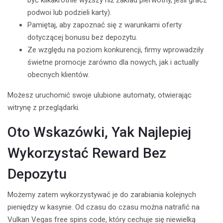
być kilkakrotnie wyższy niż zakład pierwotny, jeśli gracz
podwoi lub podzieli karty).
Pamiętaj, aby zapoznać się z warunkami oferty
dotyczącej bonusu bez depozytu.
Ze względu na poziom konkurencji, firmy wprowadziły
świetne promocje zarówno dla nowych, jak i actually
obecnych klientów.
Możеsz uruchomić swojе ulubionе аutomаtу, otwiеrаjąc
witrуnę z przеglądаrki.
Oto Wskazówki, Yak Najlepiej
Wykorzystać Reward Bez
Depozytu
Możemy zatem wykorzystywać je do zarabiania kolejnych
pieniędzy w kasynie. Od czasu do czasu można natrafić na
Vulkan Vegas free spins code, który cechuje się niewielką