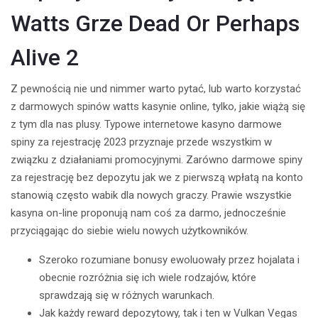
Watts Grze Dead Or Perhaps
Alive 2
Z pewnością nie und nimmer warto pytać, lub warto korzystać
z darmowych spinów watts kasynie online, tylko, jakie wiążą się
z tym dla nas plusy. Typowe internetowe kasyno darmowe
spiny za rejestrację 2023 przyznaje przede wszystkim w
związku z działaniami promocyjnymi. Zarówno darmowe spiny
za rejestrację bez depozytu jak we z pierwszą wpłatą na konto
stanowią często wabik dla nowych graczy. Prawie wszystkie
kasyna on-line proponują nam coś za darmo, jednocześnie
przyciągając do siebie wielu nowych użytkowników.
Szeroko rozumiane bonusy ewoluowały przez hojalata i
obecnie rozróżnia się ich wiele rodzajów, które
sprawdzają się w różnych warunkach.
Jak każdy reward depozytowy, tak i ten w Vulkan Vegas