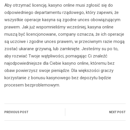
Aby otrzymać licencję, kasyno online musi zgłosić się do
odpowiedniego departamentu rządowego, który zapewni, że
wszystkie operacje kasyna są zgodne unces obowiązującym
prawem. Jak już wspomnieliśmy wcześniej, kasyna online
muszą być licencjonowane, company oznacza, że ich ​​operacje
są uczciwe i zgodne unces prawem, w przeciwnym razie mogą
zostać ukarane grzywną, lub zamknięte. Jesteśmy su po to,
aby rozwiać Twoje wątpliwości, pomagając Ci znaleźć
najodpowiedniejsze dla Ciebie kasyno online, któremu bez
obaw powierzysz swoje pieniądze. Dla większości graczy
korzystanie z bonusu kasynowego bez depozytu będzie
procesem bezproblemowym.
PREVIOUS POST
NEXT POST