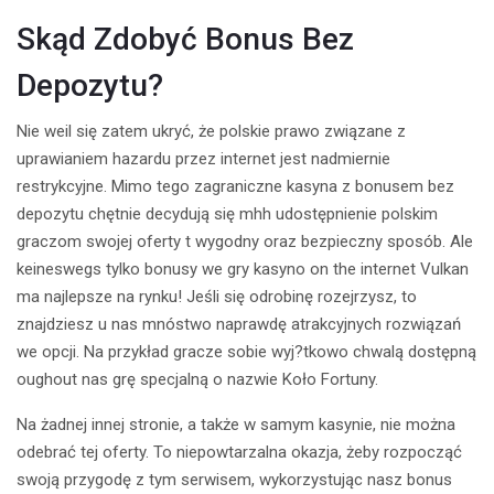
Skąd Zdobyć Bonus Bez
Depozytu?
Nie weil się zatem ukryć, że polskie prawo związane z
uprawianiem hazardu przez internet jest nadmiernie
restrykcyjne. Mimo tego zagraniczne kasyna z bonusem bez
depozytu chętnie decydują się mhh udostępnienie polskim
graczom swojej oferty t wygodny oraz bezpieczny sposób. Ale
keineswegs tylko bonusy we gry kasyno on the internet Vulkan
ma najlepsze na rynku! Jeśli się odrobinę rozejrzysz, to
znajdziesz u nas mnóstwo naprawdę atrakcyjnych rozwiązań
we opcji. Na przykład gracze sobie wyj?tkowo chwalą dostępną
oughout nas grę specjalną o nazwie Koło Fortuny.
Na żadnej innej stronie, a także w samym kasynie, nie można
odebrać tej oferty. To niepowtarzalna okazja, żeby rozpocząć
swoją przygodę z tym serwisem, wykorzystując nasz bonus