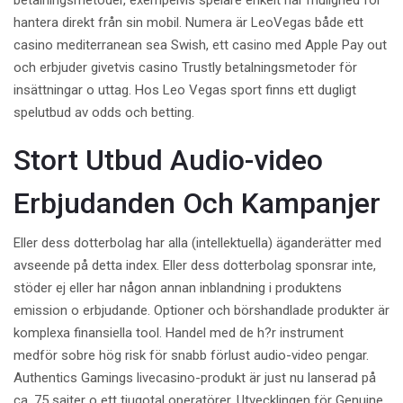
betalningsmetoder, exempelvis spelare enkelt har mulighed for
hantera direkt från sin mobil. Numera är LeoVegas både ett
casino mediterranean sea Swish, ett casino med Apple Pay out
och erbjuder givetvis casino Trustly betalningsmetoder för
insättningar o uttag. Hos Leo Vegas sport finns ett dugligt
spelutbud av odds och betting.
Stort Utbud Audio-video
Erbjudanden Och Kampanjer
Eller dess dotterbolag har alla (intellektuella) äganderätter med
avseende på detta index. Eller dess dotterbolag sponsrar inte,
stöder ej eller har någon annan inblandning i produktens
emission o erbjudande. Optioner och börshandlade produkter är
komplexa finansiella tool. Handel med de h?r instrument
medför sobre hög risk för snabb förlust audio-video pengar.
Authentics Gamings livecasino-produkt är just nu lanserad på
ca. 75 sajter o ett tjugotal operatörer. Utvecklingen för Genuine