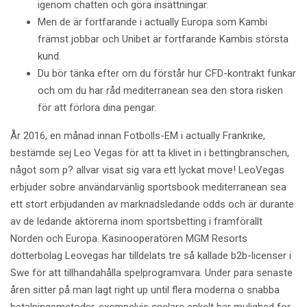
igenom chatten och göra insättningar.
Men de är fortfarande i actually Europa som Kambi
främst jobbar och Unibet är fortfarande Kambis största
kund.
Du bör tänka efter om du förstår hur CFD-kontrakt funkar
och om du har råd mediterranean sea den stora risken
för att förlora dina pengar.
År 2016, en månad innan Fotbolls-EM i actually Frankrike,
bestämde sej Leo Vegas för att ta klivet in i bettingbranschen,
något som p? allvar visat sig vara ett lyckat move! LeoVegas
erbjuder sobre användarvänlig sportsbook mediterranean sea
ett stort erbjudanden av marknadsledande odds och är durante
av de ledande aktörerna inom sportsbetting i framförallt
Norden och Europa. Kasinooperatören MGM Resorts
dotterbolag Leovegas har tilldelats tre så kallade b2b-licenser i
Swe för att tillhandahålla spelprogramvara. Under para senaste
åren sitter på man lagt right up until flera moderna o snabba