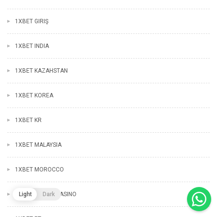
1XBET GIRIŞ
1XBET INDIA
1XBET KAZAHSTAN
1XBET KOREA
1XBET KR
1XBET MALAYSIA
1XBET MOROCCO
1XBET ONLINE CASINO
Light
Dark