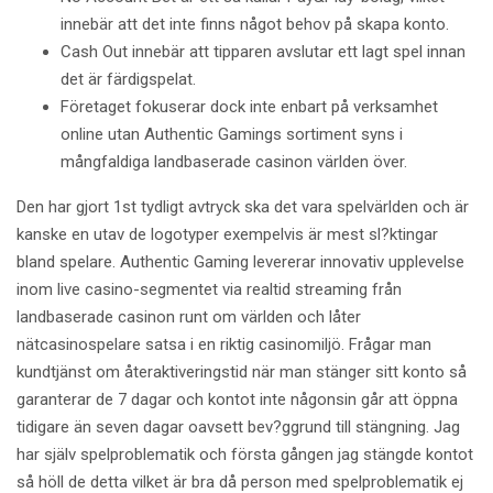
innebär att det inte finns något behov på skapa konto.
Cash Out innebär att tipparen avslutar ett lagt spel innan
det är färdigspelat.
Företaget fokuserar dock inte enbart på verksamhet
online utan Authentic Gamings sortiment syns i
mångfaldiga landbaserade casinon världen över.
Den har gjort 1st tydligt avtryck ska det vara spelvärlden och är
kanske en utav de logotyper exempelvis är mest sl?ktingar
bland spelare. Authentic Gaming levererar innovativ upplevelse
inom live casino-segmentet via realtid streaming från
landbaserade casinon runt om världen och låter
nätcasinospelare satsa i en riktig casinomiljö. Frågar man
kundtjänst om återaktiveringstid när man stänger sitt konto så
garanterar de 7 dagar och kontot inte någonsin går att öppna
tidigare än seven dagar oavsett bev?ggrund till stängning. Jag
har själv spelproblematik och första gången jag stängde kontot
så höll de detta vilket är bra då person med spelproblematik ej