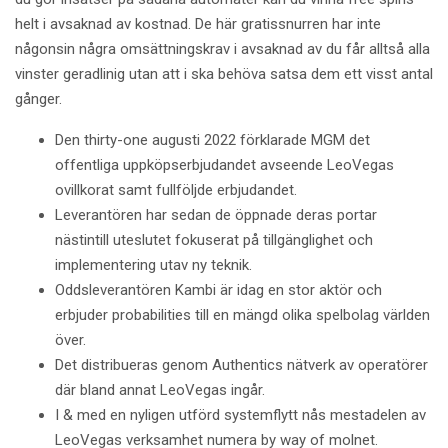
helt i avsaknad av kostnad. De här gratissnurren har inte
någonsin några omsättningskrav i avsaknad av du får alltså alla
vinster geradlinig utan att i ska behöva satsa dem ett visst antal
gånger.
Den thirty-one augusti 2022 förklarade MGM det
offentliga uppköpserbjudandet avseende LeoVegas
ovillkorat samt fullföljde erbjudandet.
Leverantören har sedan de öppnade deras portar
nästintill uteslutet fokuserat på tillgänglighet och
implementering utav ny teknik.
Oddsleverantören Kambi är idag en stor aktör och
erbjuder probabilities till en mängd olika spelbolag världen
över.
Det distribueras genom Authentics nätverk av operatörer
där bland annat LeoVegas ingår.
I & med en nyligen utförd systemflytt nås mestadelen av
LeoVegas verksamhet numera by way of molnet.