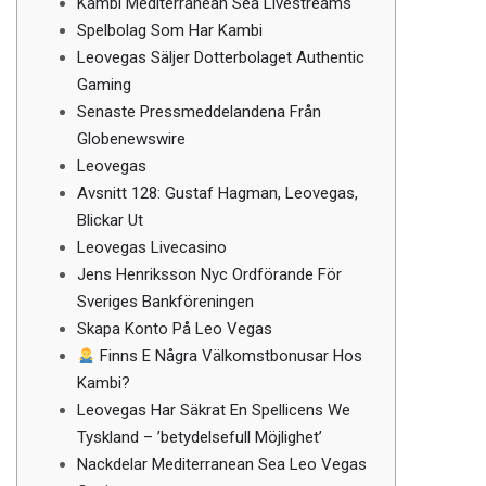
Kambi Mediterranean Sea Livestreams
Spelbolag Som Har Kambi
Leovegas Säljer Dotterbolaget Authentic
Gaming
Senaste Pressmeddelandena Från
Globenewswire
Leovegas
Avsnitt 128: Gustaf Hagman, Leovegas,
Blickar Ut
Leovegas Livecasino
Jens Henriksson Nyc Ordförande För
Sveriges Bankföreningen
Skapa Konto På Leo Vegas
Finns E Några Välkomstbonusar Hos
Kambi?
Leovegas Har Säkrat En Spellicens We
Tyskland – ’betydelsefull Möjlighet’
Nackdelar Mediterranean Sea Leo Vegas