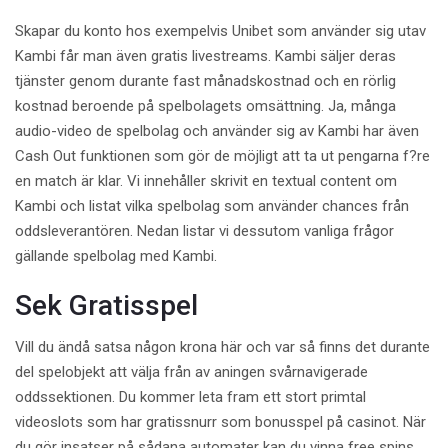
Skapar du konto hos exempelvis Unibet som använder sig utav
Kambi får man även gratis livestreams. Kambi säljer deras
tjänster genom durante fast månadskostnad och en rörlig
kostnad beroende på spelbolagets omsättning. Ja, många
audio-video de spelbolag och använder sig av Kambi har även
Cash Out funktionen som gör de möjligt att ta ut pengarna f?re
en match är klar. Vi innehåller skrivit en textual content om
Kambi och listat vilka spelbolag som använder chances från
oddsleverantören. Nedan listar vi dessutom vanliga frågor
gällande spelbolag med Kambi.
Sek Gratisspel
Vill du ändå satsa någon krona här och var så finns det durante
del spelobjekt att välja från av aningen svårnavigerade
oddssektionen. Du kommer leta fram ett stort primtal
videoslots som har gratissnurr som bonusspel på casinot. När
du gör insatser på sådana automater kan du vinna free spins