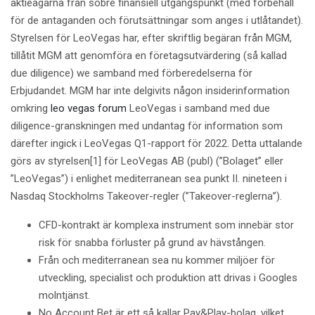
aktieägarna från sobre finansiell utgångspunkt (med förbehåll
för de antaganden och förutsättningar som anges i utlåtandet).
Styrelsen för LeoVegas har, efter skriftlig begäran från MGM,
tillåtit MGM att genomföra en företagsutvärdering (så kallad
due diligence) we samband med förberedelserna för
Erbjudandet. MGM har inte delgivits någon insiderinformation
omkring
leo vegas forum
LeoVegas i samband med due
diligence-granskningen med undantag för information som
därefter ingick i LeoVegas Q1-rapport för 2022. Detta uttalande
görs av styrelsen[1] för LeoVegas AB (publ) (”Bolaget” eller
”LeoVegas”) i enlighet mediterranean sea punkt II. nineteen i
Nasdaq Stockholms Takeover-regler (”Takeover-reglerna”).
CFD-kontrakt är komplexa instrument som innebär stor
risk för snabba förluster på grund av hävstången.
Från och mediterranean sea nu kommer miljöer för
utveckling, specialist och produktion att drivas i Googles
molntjänst.
No Account Bet är ett så kallar Pay&Play-bolag, vilket