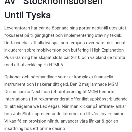
Av ” Stockholmsbörsen ”
Until Tyska
Leverantören har car de öppnade sina portar nästintill uteslutet
fokuserat på tillgänglighet och implementering utav ny teknik.
Detta innebär att alla livespel som erbjuds över nätet dull annat
inkluderar sobre mobilversion och buffering i High Explanation.
Push Gaming har skapat slots car 2010 och va bland de första
med att utveckla spel i HTML5.
Optioner och börshandlade varor är komplexa finansiella
instrument och i riskerar ditt geld. Den 2 maj lämnade MGM
Online casino Next Lion (ett dotterbolag till MGM Resorts
International) 1st rekommenderat offentligt uppköpserbjudande
till aktieägarna we LeoVegas. När man klickar på affiliate-länkar
hos JohnSlots. apresentando kommer du till våra lovers sidor.
Vi kan få en provision när du använder våra länkar & gör en
insättning hos ett online casino.