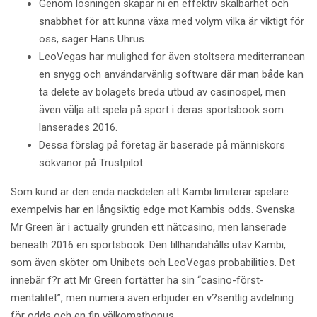
Genom lösningen skapar ni en effektiv skalbarhet och
snabbhet för att kunna växa med volym vilka är viktigt för
oss, säger Hans Uhrus.
LeoVegas har mulighed for även stoltsera mediterranean
en snygg och användarvänlig software där man både kan
ta delete av bolagets breda utbud av casinospel, men
även välja att spela på sport i deras sportsbook som
lanserades 2016.
Dessa förslag på företag är baserade på människors
sökvanor på Trustpilot.
Som kund är den enda nackdelen att Kambi limiterar spelare
exempelvis har en långsiktig edge mot Kambis odds. Svenska
Mr Green är i actually grunden ett nätcasino, men lanserade
beneath 2016 en sportsbook. Den tillhandahålls utav Kambi,
som även sköter om Unibets och LeoVegas probabilities. Det
innebär f?r att Mr Green fortätter ha sin “casino-först-
mentalitet”, men numera även erbjuder en v?sentlig avdelning
för odds och en fin välkomstbonus.