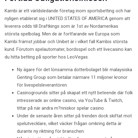
Kambi är ett världsledande företag inom sportsbetting och har
nyligen etablerat sig i UNITED STATES OF AMERICA genom att
leverera odds till Draftkings som är 1st av Nordamerikas
största spelbolag. Men de är fortfarande we Europa som
Kambi främst jobbar och Unibet är i vilket fall Kambis största
kund. Förutom spelautomater, bordsspel och ett livecasino kan
du hitta betting på sporter hos LeoVegas.
Ny ägare för det lönsamma dotterbolaget blir malaysiska
Genting Group som betalar närmare 11 miljoner kronor
för livespelsleverantören.
Casinogrounds sitter på skapat ett nytt beteende där folk
intresserade av online casino, via YouTube & Twitch,
tittar på när andra m?nniskor spelar casino.
Under de senaste åren sitter på trenden dock skiftat mot
spelutvecklare, vilket väcker frågan omkring detta är
durante ny riktning för branschen.