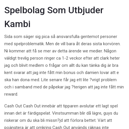
Spelbolag Som Utbjuder
Kambi
Sida som säger sig pica så ansvarsfulla gentemot personer
med spelproblematik. Men de vill bara åt deras sista korvören.
Ni kommer att få se mer av detta ärende we medier. Någon
väldigt trevlig person ringer ca 1-2 veckor efter att clark heter
jag och blivit medlem o frågar om allt du kan tänka dig är bra
kent svarar att jag inte fått min bonus och damien lovar att e
ska han dona med. Lite senare får jag ett lite ?vrigt problem
och i samband med de påpekar jag ?terigen att jag inte fått min
reward.
Cash Out Cash Out innebär att tipparen avslutar ett lagt spel
innan det är färdigspelat. Vinstsumman blir då lägre, guys du
riskerar om du ska bli missn?jd att förlora bettet. Värt att
poängtera är att omkring Cash Out används räknas inte