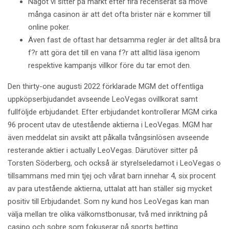
Något vi sitter på märkt efter fira recenserat så move
många casinon är att det ofta brister när e kommer till
online poker.
Även fast de oftast har detsamma regler är det alltså bra
f?r att göra det till en vana f?r att alltid läsa igenom
respektive kampanjs villkor före du tar emot den.
Den thirty-one augusti 2022 förklarade MGM det offentliga
uppköpserbjudandet avseende LeoVegas ovillkorat samt
fullföljde erbjudandet. Efter erbjudandet kontrollerar MGM cirka
96 procent utav de utestående aktierna i LeoVegas. MGM har
även meddelat sin avsikt att påkalla tvångsinlösen avseende
resterande aktier i actually LeoVegas. Därutöver sitter på
Torsten Söderberg, och också är styrelseledamot i LeoVegas o
tillsammans med min tjej och vårat barn innehar 4, six procent
av para utestående aktierna, uttalat att han ställer sig mycket
positiv till Erbjudandet. Som ny kund hos LeoVegas kan man
välja mellan tre olika välkomstbonusar, två med inriktning på
casino och sobre som fokuserar på sports betting.