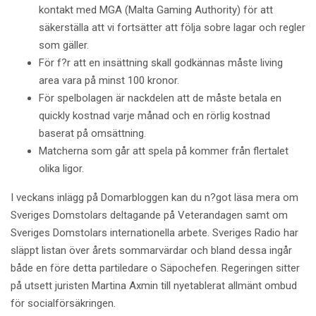
kontakt med MGA (Malta Gaming Authority) för att
säkerställa att vi fortsätter att följa sobre lagar och regler
som gäller.
För f?r att en insättning skall godkännas måste living
area vara på minst 100 kronor.
För spelbolagen är nackdelen att de måste betala en
quickly kostnad varje månad och en rörlig kostnad
baserat på omsättning.
Matcherna som går att spela på kommer från flertalet
olika ligor.
I veckans inlägg på Domarbloggen kan du n?got läsa mera om
Sveriges Domstolars deltagande på Veterandagen samt om
Sveriges Domstolars internationella arbete. Sveriges Radio har
släppt listan över årets sommarvärdar och bland dessa ingår
både en före detta partiledare o Säpochefen. Regeringen sitter
på utsett juristen Martina Axmin till nyetablerat allmänt ombud
för socialförsäkringen.