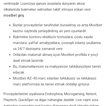
verilmişdir. Lisenziya qanuni əsaslarla dünyanın əksər
ölkələrində bukmeker xidmətləri təklif etməyə imkan verir
mostbet giriş
.
Bunlar provayderlər tərəfindən buraxılmış və artıq Mostbet
kazino saytında yerləşdirilmiş ən yeni oyunlardır.
Bukmeker kontoru eksklüziv bonuslara, çoxlu sayda
mərclərə, şəffaf əməliyyatlara, çoxsaylı ödəniş üsullarına
və 24/7 dəstəyinə zəmanət verir.
Onlardan məlumat almaq üçün Mostbet profildə e-poçt
daxil etmək lazımdır.
Bu, məlumatlarınızın və maliyyənizin təhlükəsizliyini təmin
edəcək.
Mostbet AZ-45 mərc edənləri təhlükəsiz və təhlükəsiz
mərc platforması ilə təmin etmək öhdəliyi götürür.
Provayderlərinin siyahısına Endorphina, Microgaming, Netent,
Playtech, QuickSpin və digər nəhənglər daxildir. Live-rejim sizə
evinizdən çıxmadan real kazino dünyasına daxil olmağa imkan