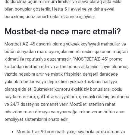
doldurulma üçün minimum limitlər və əlavə olaraq əldə edilə
bilən bonuslar göstərilir. Hətta 5 il əvvəl və ya daha əvvəl
buraxılmış ucuz smartfonlar üzərində işləyirlər.
Mostbet-də necə mərc etməli?
Mostbet AZ-45 davamlı olaraq yüksək keyfiyyətli məhsullar və
bütün dünyadan mərc oyunçularının etimadını qazanan müştəri
xidməti ilə reputasiya qazanmışdır. “MOSTBETAZ-45” promo
kodundan istifadə edin və artan bonus əldə edin Təyin olunmuş
vaxtda hesabını artır və mistik frispinlər, dəhşətli dərəcədə
yüksək fribetlər və ya depozitinin yüksək faizlərini hədiyyə
olaraq əldə et! Bukmeker kontoru eksklüziv bonuslara, çoxlu
sayda mərclərə, şəffaf əməliyyatlara, çoxsaylı ödəniş üsullarına
və 24/7 dəstəyinə zəmanət verir. MostBet istənilən rahat
cihazdan mərc etməyə və oynamağa imkan verən bütün əsas
əməliyyat sistemlərini əhatə edir.
Mostbet-az 90.com xətti yaxşı siyahı ilə çoxlu idman və