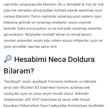
rejimində oynayaraq edə bilərsiniz. Bu o deməkdir ki, heç bir real
pula risk etmədən virtual puldan istifadə edərək əylənmək üçün
oynaya bilərsiniz. Demo rejimində oynamaq üçün sadəcə oyun
lobbisinə getmək və oynamaq istədiyiniz oyunu seçmək
lazımdır. Daha sonra pulsuz və ya real pulla oynamaq variantını
görəcəksiniz. Müştərilər müxtəlif idman və virtual kazino
oyunları arasından seçim edə, onlara xüsusi ehtiyacları üçün ən
yaxşı əmsalları tapmaq şansı verir.
Hesabimi Necə Doldura
Bi̇lərəm?
“Qeydiyyat” seçin, qeydiyyat formasını doldurun və təlimata
əməl edin. Mostbet AZ bukmeker kontoru azərbaycanlı
oyunçular üçün ən yaxşı seçim hesab olunur. Xidmətin
təhlükəsizliyi JAZ 9247 lisenziyası ilə təmin edilir.Sənəd
Kyurakao Hökumətinin Oyun Fəaliyyətləri Komissiyası tərəfindən