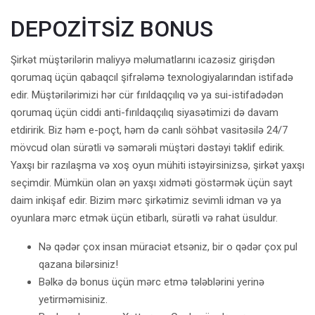
DEPOZİTSİZ BONUS
Şirkət müştərilərin maliyyə məlumatlarını icazəsiz girişdən
qorumaq üçün qabaqcıl şifrələmə texnologiyalarından istifadə
edir. Müştərilərimizi hər cür fırıldaqçılıq və ya sui-istifadədən
qorumaq üçün ciddi anti-fırıldaqçılıq siyasətimizi də davam
etdiririk. Biz həm e-poçt, həm də canlı söhbət vasitəsilə 24/7
mövcud olan sürətli və səmərəli müştəri dəstəyi təklif edirik.
Yaxşı bir razılaşma və xoş oyun mühiti istəyirsinizsə, şirkət yaxşı
seçimdir. Mümkün olan ən yaxşı xidməti göstərmək üçün sayt
daim inkişaf edir. Bizim mərc şirkətimiz sevimli idman və ya
oyunlara mərc etmək üçün etibarlı, sürətli və rahat üsuldur.
Nə qədər çox insan müraciət etsəniz, bir o qədər çox pul
qazana bilərsiniz!
Bəlkə də bonus üçün mərc etmə tələblərini yerinə
yetirməmisiniz.