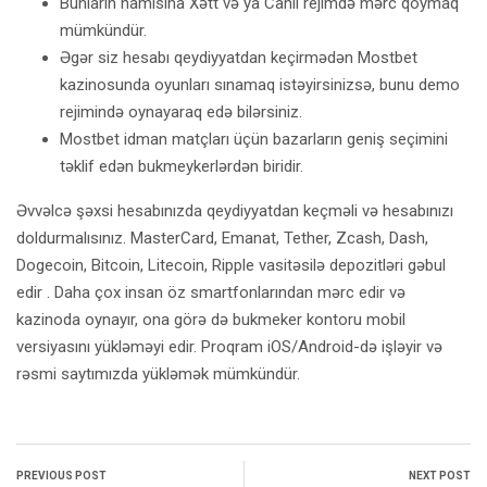
Bunların hamısına Xətt və ya Canlı rejimdə mərc qoymaq
mümkündür.
Əgər siz hesabı qeydiyyatdan keçirmədən Mostbet
kazinosunda oyunları sınamaq istəyirsinizsə, bunu demo
rejimində oynayaraq edə bilərsiniz.
Mostbet idman matçları üçün bazarların geniş seçimini
təklif edən bukmeykerlərdən biridir.
Əvvəlcə şəxsi hesabınızda qeydiyyatdan keçməli və hesabınızı
doldurmalısınız. MasterCard, Emanat, Tether, Zcash, Dash,
Dogecoin, Bitcoin, Litecoin, Ripple vasitəsilə depozitləri gəbul
edir . Daha çox insan öz smartfonlarından mərc edir və
kazinoda oynayır, ona görə də bukmeker kontoru mobil
versiyasını yükləməyi edir. Proqram iOS/Android-də işləyir və
rəsmi saytımızda yükləmək mümkündür.
PREVIOUS POST
NEXT POST