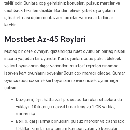
təklif edir. Bunlara xoş gəlmisiniz bonusları, pulsuz mərclər və
cashback təklifləri daxildir. Bundan əlavə, şirkət oyunçuların
iştirak etməsi üçün müntəzəm turnirlər və xüsusi tədbirlər
keçirir.
Mostbet Az-45 Rəyləri
Mütləq bir dəfə oynayın, qazandıqda rulet oyunu ən parlaq hisləri
insana yaşadan bir oyundur. Kart oyunları, əsas poker, blekcek
və kart oyunlarının digər variantları müxtəlif rejimləri sınamaq
istəyən kart oyunlarını sevənlər üçün çox maraqlı olacaq. Qumar
oyunçususunuzsa və kart oyunlarını sevirsinizsə, oynamağa
çalışın.
Düzgün işləyir, hətta zəif prosessorları olan cihazlara da
yükləyir, 10 ildən çox əvvəl buraxılmış və 1 GB yaddaş
tutumu ilə.
Bəli, o, qarşılanma bonusları, pulsuz mərclər və cashback
təklifləri kimi bir sıra tanıtım kampaniyaları və bonuslar