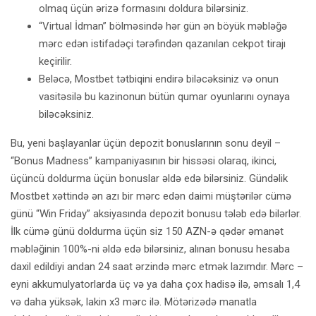
olmaq üçün ərizə formasını doldura bilərsiniz.
“Virtual İdman” bölməsində hər gün ən böyük məbləğə
mərc edən istifadəçi tərəfindən qazanılan cekpot tirajı
keçirilir.
Beləcə, Mostbet tətbiqini endirə biləcəksiniz və onun
vasitəsilə bu kazinonun bütün qumar oyunlarını oynaya
biləcəksiniz.
Bu, yeni başlayanlar üçün depozit bonuslarının sonu deyil –
“Bonus Madness” kampaniyasının bir hissəsi olaraq, ikinci,
üçüncü doldurma üçün bonuslar əldə edə bilərsiniz. Gündəlik
Mostbet xəttində ən azı bir mərc edən daimi müştərilər cümə
günü “Win ​​​​Friday” aksiyasında depozit bonusu tələb edə bilərlər.
İlk cümə günü doldurma üçün siz 150 AZN-ə qədər əmanət
məbləğinin 100%-ni əldə edə bilərsiniz, alınan bonusu hesaba
daxil edildiyi andan 24 saat ərzində mərc etmək lazımdır. Mərc –
eyni akkumulyatorlarda üç və ya daha çox hadisə ilə, əmsalı 1,4
və daha yüksək, lakin x3 mərc ilə. Mötərizədə manatla