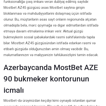
funksionallığa çıxış imkanı verən dublyaj edilmiş saytıdır.
Mostbet AZ45 güzgüsü əsas Mostbet saytına girişin
bloklanması və məhdudiyyətlərini dolaşmaq üçün istifadə
olunur. Bu, müştərilərin əsas sayt onların regionunda əlçatan
olmadıqda belə, mərc qoymağa və digər xidmətlərdən istifadə
etməyə davam etmələrinə imkan verir. Aktual güzgü
bukmeykerin sosial şəbəkələrdəki rəsmi səhifələrində tapıla
bilər. Mostbet AZ45 güzgüsündən istifadə edərkən rəsmi və
etibarlı güzgüdə olduğunuzdan əmin olmaq vacibdir. Bu,
məlumatlarınızın və maliyyənizin təhlükəsizliyini təmin edəcək.
Azerbaycanda MostBet AZE
90 bukmeker kontorunun
icmalı
Mostbet-də ürəyinizdən keçdiyi kimi oynayıb istənilən qumar