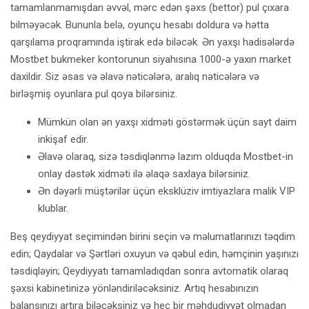
tamamlanmamışdan əvvəl, mərc edən şəxs (bettor) pul çıxara
bilməyəcək. Bununla belə, oyunçu hesabı doldura və hətta
qarşılama proqramında iştirak edə biləcək. Ən yaxşı hadisələrdə
Mostbet bukmeker kontorunun siyahısına 1000-ə yaxın market
daxildir. Siz əsas və əlavə nəticələrə, aralıq nəticələrə və
birləşmiş oyunlara pul qoya bilərsiniz.
Mümkün olan ən yaxşı xidməti göstərmək üçün sayt daim
inkişaf edir.
Əlavə olaraq, sizə təsdiqlənmə lazım olduqda Mostbet-in
onlay dəstək xidməti ilə əlaqə saxlaya bilərsiniz.
Ən dəyərli müştərilər üçün eksklüziv imtiyazlara malik VIP
klublar.
Beş qeydiyyat seçimindən birini seçin və məlumatlarınızı təqdim
edin; Qaydalar və Şərtləri oxuyun və qəbul edin, həmçinin yaşınızı
təsdiqləyin; Qeydiyyatı tamamladıqdan sonra avtomatik olaraq
şəxsi kabinetinizə yönləndiriləcəksiniz. Artıq hesabınızın
balansınızı artıra biləcəksiniz və heç bir məhdudiyyət olmadan