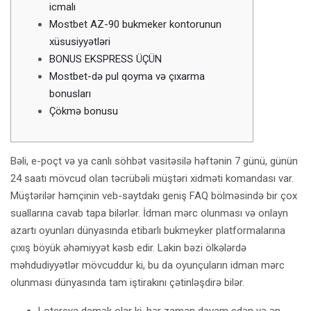
icmalı
Mostbet AZ-90 bukmeker kontorunun
xüsusiyyətləri
BONUS EKSPRESS ÜÇÜN
Mostbet-də pul qoyma və çıxarma
bonusları
Çökmə bonusu
Bəli, e-poçt və ya canlı söhbət vasitəsilə həftənin 7 günü, günün
24 saatı mövcud olan təcrübəli müştəri xidməti komandası var.
Müştərilər həmçinin veb-saytdakı geniş FAQ bölməsində bir çox
suallarına cavab tapa bilərlər. İdman mərc olunması və onlayn
azartı oyunları dünyasında etibarlı bukmеyker platformalarına
çıxış böyük əhəmiyyət kəsb edir. Lakin bəzi ölkələrdə
məhdudiyyətlər mövcuddur ki, bu da oyunçuların idman mərc
olunması dünyasında tam iştirakını çətinləşdirə bilər.