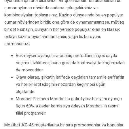
oyununda qazana bilərsiniz. “Bir qollu bandit” də adlandırılan bu
qumar əyləncə növündə sadəcə qolu çəkirsiniz və
kombinasiyaları toplayırsınız. Kazino dünyasında bu ən populyar
qumar növlərindən biridir, ona görə də oynamamısınızsa, mütləq
bir dəfə sınayın. Dünyanın hər yerində populyar olan ən klassik
onlayn kazino oyunlarından biridir, yəqin ki, bu oyunu
görmüsünüz.
Bukmeyker oyunçulara ödəniş metodlarının çox sayda
seçimini təklif edir, buna görə də kriptovalyuta köçürmələri
də mövcuddur.
Əlavə olaraq, şirkətin istifadə qaydaları tamamilə şəffafdır
və hər bir istifadəçinin nəzərdən keçirməsi üçün
əlçatandır.
Mostbet Partners Mostbet-ə gətirdiyiniz hər yeni oyunçu
üçün 60%-ə qədər komissiya ödəyən Mostbet-in rəsmi
filial proqramıdır.
Mostbet AZ-45 müştərilərinə bir sıra promosyonlar və bonuslar