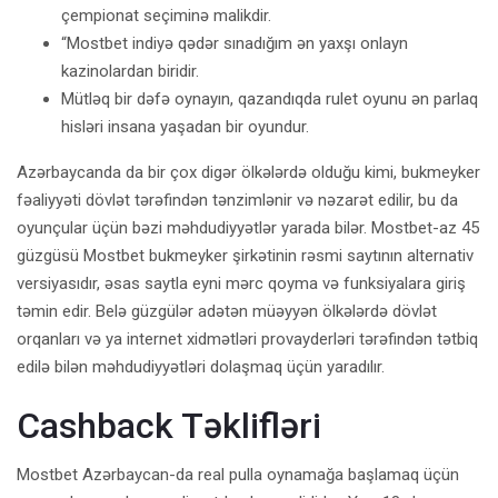
çempionat seçiminə malikdir.
“Mostbet indiyə qədər sınadığım ən yaxşı onlayn
kazinolardan biridir.
Mütləq bir dəfə oynayın, qazandıqda rulet oyunu ən parlaq
hisləri insana yaşadan bir oyundur.
Azərbaycanda da bir çox digər ölkələrdə olduğu kimi, bukmеykеr
fəaliyyəti dövlət tərəfindən tənzimlənir və nəzarət edilir, bu da
oyunçular üçün bəzi məhdudiyyətlər yarada bilər. Mostbet-az 45
güzgüsü Mostbet bukmеykеr şirkətinin rəsmi saytının alternativ
versiyasıdır, əsas saytla eyni mərc qoyma və funksiyalara giriş
təmin edir. Belə güzgülər adətən müəyyən ölkələrdə dövlət
orqanları və ya internet xidmətləri provayderləri tərəfindən tətbiq
edilə bilən məhdudiyyətləri dolaşmaq üçün yaradılır.
Cashback Təklifləri
Mostbet Azərbaycan-da real pulla oynamağa başlamaq üçün