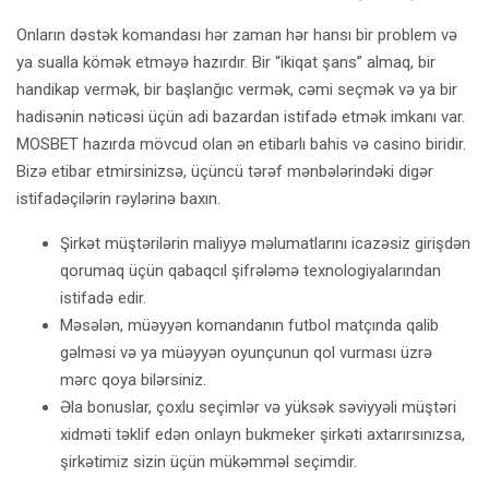
Onların dəstək komandası hər zaman hər hansı bir problem və
ya sualla kömək etməyə hazırdır. Bir “ikiqat şans” almaq, bir
handikap vermək, bir başlanğıc vermək, cəmi seçmək və ya bir
hadisənin nəticəsi üçün adi bazardan istifadə etmək imkanı var.
MOSBET hazırda mövcud olan ən etibarlı bahis və casino biridir.
Bizə etibar etmirsinizsə, üçüncü tərəf mənbələrindəki digər
istifadəçilərin rəylərinə baxın.
Şirkət müştərilərin maliyyə məlumatlarını icazəsiz girişdən
qorumaq üçün qabaqcıl şifrələmə texnologiyalarından
istifadə edir.
Məsələn, müəyyən komandanın futbol matçında qalib
gəlməsi və ya müəyyən oyunçunun qol vurması üzrə
mərc qoya bilərsiniz.
Əla bonuslar, çoxlu seçimlər və yüksək səviyyəli müştəri
xidməti təklif edən onlayn bukmeker şirkəti axtarırsınızsa,
şirkətimiz sizin üçün mükəmməl seçimdir.