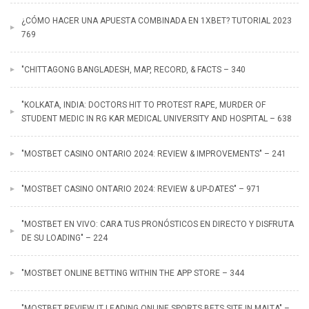
¿CÓMO HACER UNA APUESTA COMBINADA EN 1XBET? TUTORIAL 2023
769
"CHITTAGONG BANGLADESH, MAP, RECORD, & FACTS – 340
"KOLKATA, INDIA: DOCTORS HIT TO PROTEST RAPE, MURDER OF
STUDENT MEDIC IN RG KAR MEDICAL UNIVERSITY AND HOSPITAL – 638
"MOSTBET CASINO ONTARIO 2024: REVIEW & IMPROVEMENTS" – 241
"MOSTBET CASINO ONTARIO 2024: REVIEW & UP-DATES" – 971
"MOSTBET EN VIVO: CARA TUS PRONÓSTICOS EN DIRECTO Y DISFRUTA
DE SU LOADING" – 224
"‎MOSTBET ONLINE BETTING WITHIN THE APP STORE – 344
"MOSTBET REVIEW IT LEADING ONLINE SPORTS BETS SITE IN MALTA" –