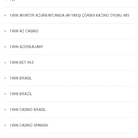
1WIN AVIATOR AZƏRBAYCANDA ƏN YAXŞI ÇÖKMƏ KAZINO OYUNU 485
1WIN AZ CASINO
1WIN AZERBAJANY
1WIN BET 963
1WIN BRASIL
1WIN BRAZIL
1WIN CASINO BRASIL
1WIN CASINO SPANISH