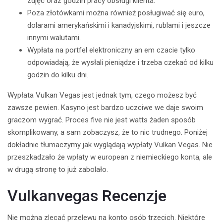
zdjęć oraz godzin pracy obsługi klienta.
Poza złotówkami można również posługiwać się euro,
dolarami amerykańskimi i kanadyjskimi, rublami i jeszcze
innymi walutami.
Wypłata na portfel elektroniczny an em czacie tylko
odpowiadają, że wysłali pieniądze i trzeba czekać od kilku
godzin do kilku dni.
Wypłata Vulkan Vegas jest jednak tym, czego możesz być
zawsze pewien. Kasyno jest bardzo uczciwe we daje swoim
graczom wygrać. Proces five nie jest watts żaden sposób
skomplikowany, a sam zobaczysz, że to nic trudnego. Poniżej
dokładnie tłumaczymy jak wyglądają wypłaty Vulkan Vegas. Nie
przeszkadzało że wpłaty w european z niemieckiego konta, ale
w drugą stronę to już zabolało.
Vulkanvegas Recenzje
Nie można zlecać przelewu na konto osób trzecich. Niektóre