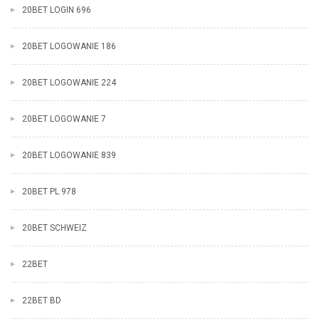
20BET LOGIN 696
20BET LOGOWANIE 186
20BET LOGOWANIE 224
20BET LOGOWANIE 7
20BET LOGOWANIE 839
20BET PL 978
20BET SCHWEIZ
22BET
22BET BD