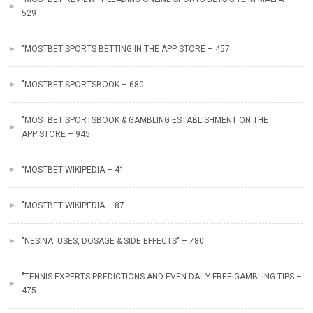
529
"‎MOSTBET SPORTS BETTING IN THE APP STORE – 457
"MOSTBET SPORTSBOOK – 680
"‎MOSTBET SPORTSBOOK & GAMBLING ESTABLISHMENT ON THE
APP STORE – 945
"MOSTBET WIKIPEDIA – 41
"MOSTBET WIKIPEDIA – 87
"NESINA: USES, DOSAGE & SIDE EFFECTS" – 780
"TENNIS EXPERTS PREDICTIONS AND EVEN DAILY FREE GAMBLING TIPS –
475