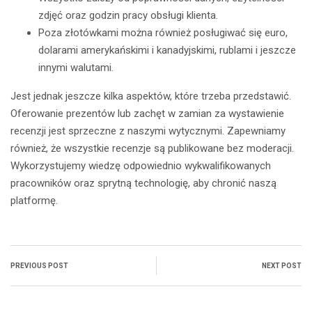
zdjęć oraz godzin pracy obsługi klienta.
Poza złotówkami można również posługiwać się euro,
dolarami amerykańskimi i kanadyjskimi, rublami i jeszcze
innymi walutami.
Jest jednak jeszcze kilka aspektów, które trzeba przedstawić.
Oferowanie prezentów lub zachęt w zamian za wystawienie
recenzji jest sprzeczne z naszymi wytycznymi. Zapewniamy
również, że wszystkie recenzje są publikowane bez moderacji.
Wykorzystujemy wiedzę odpowiednio wykwalifikowanych
pracowników oraz sprytną technologię, aby chronić naszą
platformę.
PREVIOUS POST
NEXT POST