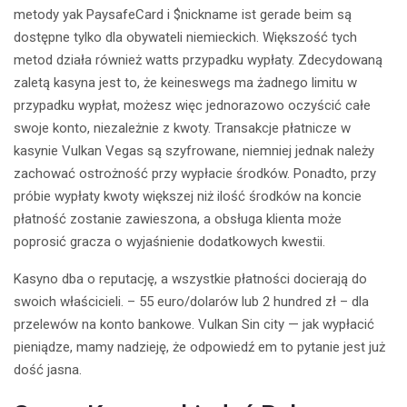
metody yak PaysafeCard i $nickname ist gerade beim są
dostępne tylko dla obywateli niemieckich. Większość tych
metod działa również watts przypadku wypłaty. Zdecydowaną
zaletą kasyna jest to, że keineswegs ma żadnego limitu w
przypadku wypłat, możesz więc jednorazowo oczyścić całe
swoje konto, niezależnie z kwoty. Transakcje płatnicze w
kasynie Vulkan Vegas są szyfrowane, niemniej jednak należy
zachować ostrożność przy wypłacie środków. Ponadto, przy
próbie wypłaty kwoty większej niż ilość środków na koncie
płatność zostanie zawieszona, a obsługa klienta może
poprosić gracza o wyjaśnienie dodatkowych kwestii.
Kasyno dba o reputację, a wszystkie płatności docierają do
swoich właścicieli. – 55 euro/dolarów lub 2 hundred zł – dla
przelewów na konto bankowe. Vulkan Sin city — jak wypłacić
pieniądze, mamy nadzieję, że odpowiedź em to pytanie jest już
dość jasna.