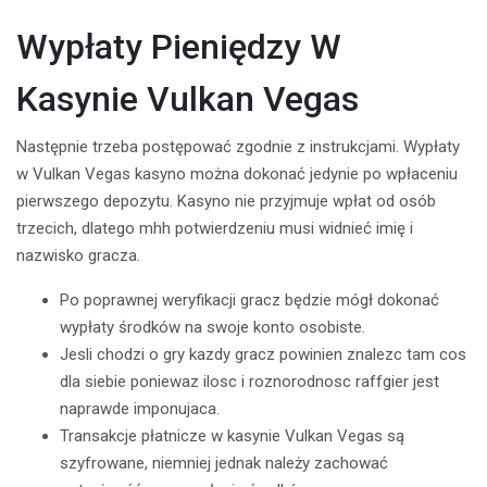
Wypłaty Pieniędzy W
Kasynie Vulkan Vegas
Następnie trzeba postępować zgodnie z instrukcjami. Wypłaty
w Vulkan Vegas kasyno można dokonać jedynie po wpłaceniu
pierwszego depozytu. Kasyno nie przyjmuje wpłat od osób
trzecich, dlatego mhh potwierdzeniu musi widnieć imię i
nazwisko gracza.
Po poprawnej weryfikacji gracz będzie mógł dokonać
wypłaty środków na swoje konto osobiste.
Jesli chodzi o gry kazdy gracz powinien znalezc tam cos
dla siebie poniewaz ilosc i roznorodnosc raffgier jest
naprawde imponujaca.
Transakcje płatnicze w kasynie Vulkan Vegas są
szyfrowane, niemniej jednak należy zachować