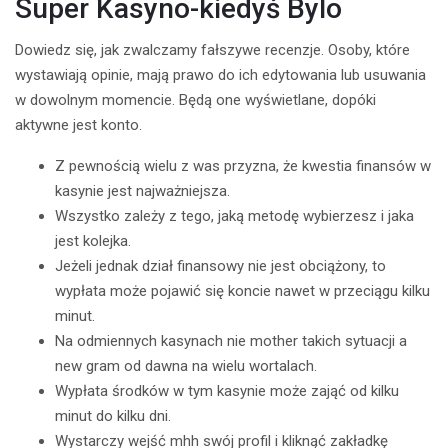
Super Kasyno-kiedyś Bylo
Dowiedz się, jak zwalczamy fałszywe recenzje. Osoby, które
wystawiają opinie, mają prawo do ich edytowania lub usuwania
w dowolnym momencie. Będą one wyświetlane, dopóki
aktywne jest konto.
Z pewnością wielu z was przyzna, że kwestia finansów w
kasynie jest najważniejsza.
Wszystko zależy z tego, jaką metodę wybierzesz i jaka
jest kolejka.
Jeżeli jednak dział finansowy nie jest obciążony, to
wypłata może pojawić się koncie nawet w przeciągu kilku
minut.
Na odmiennych kasynach nie mother takich sytuacji a
new gram od dawna na wielu wortalach.
Wypłata środków w tym kasynie może zająć od kilku
minut do kilku dni.
Wystarczy wejść mhh swój profil i kliknąć zakładkę