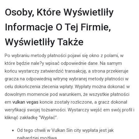
Osoby, Które Wyświetliły
Informacje O Tej Firmie,
Wyświetliły Także
Po wybraniu metody płatności pojawi się okno z polami, w
które będzie nale?y wpisać odpowiednie dane. Na samym
końcu wystarczy zatwierdzić transakcję, a strona przekieruje
gracza na odpowiednią witrynę wybranej metody płatności w
celu dokończenia zlecenia wpłaty. Wypłaty można dokonać w
dowolnym momencie pod warunkiem, że wszystkie płatności
em
vulkan vegas
koncie zostały rozliczone, a gracz dokonał
weryfikacji swojej tożsamości. Wystarczy wejść em swój profil i
kliknąć zakładkę “Wypłać”.
Od tego chwili w Vulkan Sin city wypłata jest jak
najbardziej możliwa.