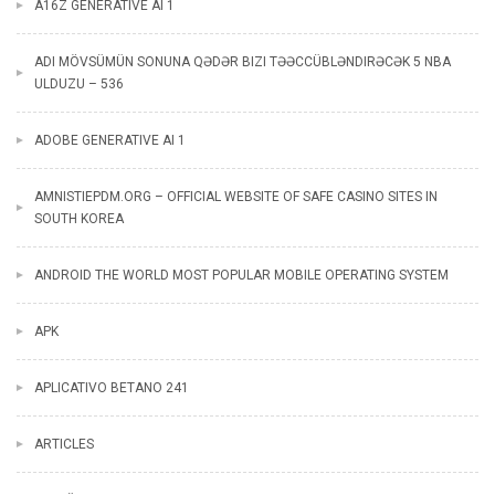
A16Z GENERATIVE AI 1
ADI MÖVSÜMÜN SONUNA QƏDƏR BIZI TƏƏCCÜBLƏNDIRƏCƏK 5 NBA
ULDUZU – 536
ADOBE GENERATIVE AI 1
AMNISTIEPDM.ORG – OFFICIAL WEBSITE OF SAFE CASINO SITES IN
SOUTH KOREA
ANDROID THE WORLD MOST POPULAR MOBILE OPERATING SYSTEM
APK
APLICATIVO BETANO 241
ARTICLES