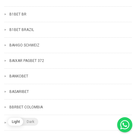
B1BET BR
B1BET BRAZIL
BAHIGO SCHWEIZ
BAIXAR PAGBET 372
BANKOBET
BASARIBET
BBRBET COLOMBIA
Light
Dark
BBRBET MX