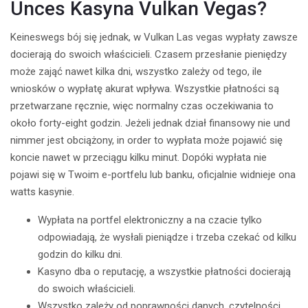
Unces Kasyna Vulkan Vegas?
Keineswegs bój się jednak, w Vulkan Las vegas wypłaty zawsze
docierają do swoich właścicieli. Czasem przesłanie pieniędzy
może zająć nawet kilka dni, wszystko zależy od tego, ile
wniosków o wypłatę akurat wpływa. Wszystkie płatności są
przetwarzane ręcznie, więc normalny czas oczekiwania to
około forty-eight godzin. Jeżeli jednak dział finansowy nie und
nimmer jest obciążony, in order to wypłata może pojawić się
koncie nawet w przeciągu kilku minut. Dopóki wypłata nie
pojawi się w Twoim e-portfelu lub banku, oficjalnie widnieje ona
watts kasynie.
Wypłata na portfel elektroniczny a na czacie tylko
odpowiadają, że wysłali pieniądze i trzeba czekać od kilku
godzin do kilku dni.
Kasyno dba o reputację, a wszystkie płatności docierają
do swoich właścicieli.
Wszystko zależy od poprawności danych, czytelności