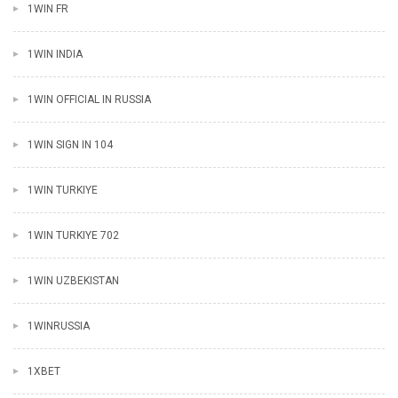
1WIN FR
1WIN INDIA
1WIN OFFICIAL IN RUSSIA
1WIN SIGN IN 104
1WIN TURKIYE
1WIN TURKIYE 702
1WIN UZBEKISTAN
1WINRUSSIA
1XBET