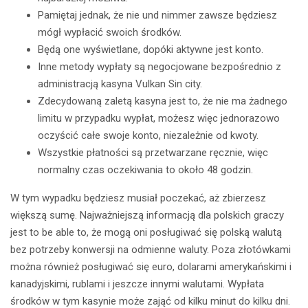
Pamiętaj jednak, że nie und nimmer zawsze będziesz
mógł wypłacić swoich środków.
Będą one wyświetlane, dopóki aktywne jest konto.
Inne metody wypłaty są negocjowane bezpośrednio z
administracją kasyna Vulkan Sin city.
Zdecydowaną zaletą kasyna jest to, że nie ma żadnego
limitu w przypadku wypłat, możesz więc jednorazowo
oczyścić całe swoje konto, niezależnie od kwoty.
Wszystkie płatności są przetwarzane ręcznie, więc
normalny czas oczekiwania to około 48 godzin.
W tym wypadku będziesz musiał poczekać, aż zbierzesz
większą sumę. Najważniejszą informacją dla polskich graczy
jest to be able to, że mogą oni posługiwać się polską walutą
bez potrzeby konwersji na odmienne waluty. Poza złotówkami
można również posługiwać się euro, dolarami amerykańskimi i
kanadyjskimi, rublami i jeszcze innymi walutami. Wypłata
środków w tym kasynie może zająć od kilku minut do kilku dni.