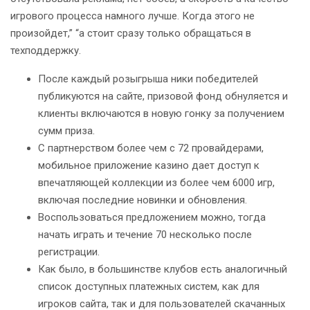
игрового процесса намного лучше. Когда этого не
произойдет,” “а стоит сразу только обращаться в
техподдержку.
После каждый розыгрыша ники победителей
публикуются на сайте, призовой фонд обнуляется и
клиенты включаются в новую гонку за получением
сумм приза.
С партнерством более чем с 72 провайдерами,
мобильное приложение казино дает доступ к
впечатляющей коллекции из более чем 6000 игр,
включая последние новинки и обновления.
Воспользоваться предложением можно, тогда
начать играть и течение 70 несколько после
регистрации.
Как было, в большинстве клубов есть аналогичный
список доступных платежных систем, как для
игроков сайта, так и для пользователей скачанных