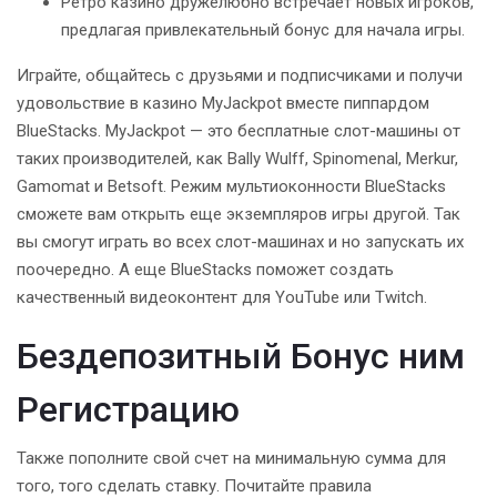
Ретро казино дружелюбно встречает новых игроков,
предлагая привлекательный бонус для начала игры.
Играйте, общайтесь с друзьями и подписчиками и получи
удовольствие в казино MyJackpot вместе пиппардом
BlueStacks. MyJackpot — это бесплатные слот-машины от
таких производителей, как Bally Wulff, Spinomenal, Merkur,
Gamomat и Betsoft. Режим мультиоконности BlueStacks
сможете вам открыть еще экземпляров игры другой. Так
вы смогут играть во всех слот-машинах и но запускать их
поочередно. А еще BlueStacks поможет создать
качественный видеоконтент для YouTube или Twitch.
Бездепозитный Бонус ним
Регистрацию
Также пополните свой счет на минимальную сумма для
того, того сделать ставку. Почитайте правила