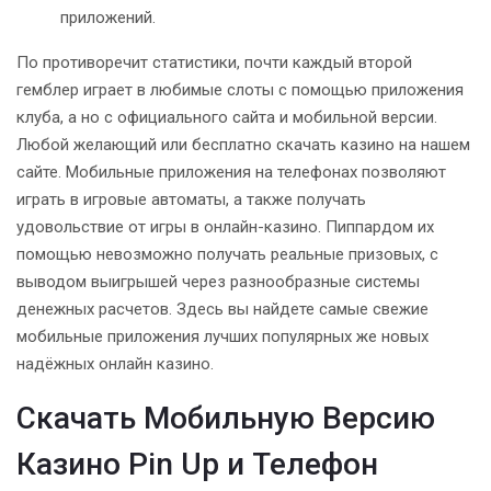
приложений.
По противоречит статистики, почти каждый второй
гемблер играет в любимые слоты с помощью приложения
клуба, а но с официального сайта и мобильной версии.
Любой желающий или бесплатно скачать казино на нашем
сайте. Мобильные приложения на телефонах позволяют
играть в игровые автоматы, а также получать
удовольствие от игры в онлайн-казино. Пиппардом их
помощью невозможно получать реальные призовых, с
выводом выигрышей через разнообразные системы
денежных расчетов. Здесь вы найдете самые свежие
мобильные приложения лучших популярных же новых
надёжных онлайн казино.
Скачать Мобильную Версию
Казино Pin Up и Телефон