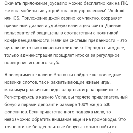
Скачать приложение joycasino можно бесплатно как на ПК,
же и на мобильные устройства под управлением” “Android
или iOS. Приложение джой казино компактно, сохраняет
привычный дизайн и удобную навигацию сайта. Данные
пользователей защищены в соответствии с политикой
конфиденциальности. Наличие системы преданности – это
чуть ли не тот из ключевых критериев. Гораздо выгоднее,
только администрация поощряет игрока за регулярное
посещение игорного клуба.
А ассортименте казино Волна вы найдете же последние
новинки слотов, так и захватывающие живые игры,
максимум различные виды азартных игр на приличные.
Регистрируясь в казино Volna, вы теряете привлекательный
бонус и первый депозит и размере 100% же до 500
фриспинов. Если приветственного подарка мала, то
невозможно обратить внимание еще и на промокоды. Это
точно эти же бездепозитные бонусы, только найти их