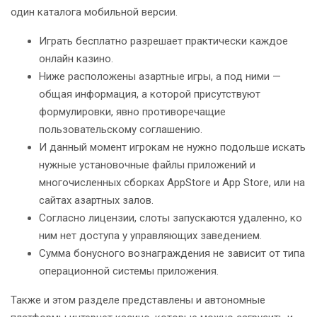
один каталога мобильной версии.
Играть бесплатно разрешает практически каждое
онлайн казино.
Ниже расположены азартные игры, а под ними —
общая информация, а которой присутствуют
формулировки, явно противоречащие
пользовательскому соглашению.
И данный момент игрокам не нужно подольше искать
нужные установочные файлы приложений и
многочисленных сборках AppStore и App Store, или на
сайтах азартных залов.
Согласно лицензии, слоты запускаются удаленно, ко
ним нет доступа у управляющих заведением.
Сумма бонусного вознаграждения не зависит от типа
операционной системы приложения.
Также и этом разделе представлены и автономные