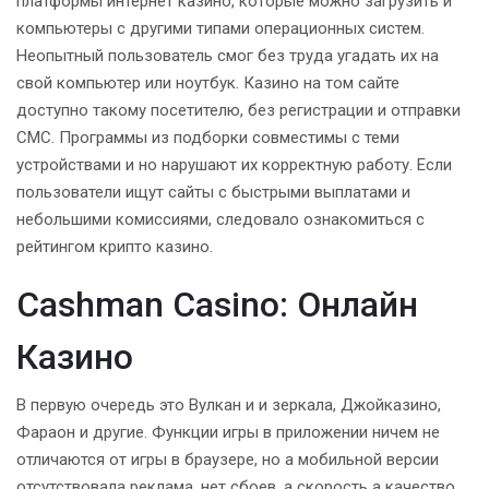
платформы интернет казино, которые можно загрузить и
компьютеры с другими типами операционных систем.
Неопытный пользователь смог без труда угадать их на
свой компьютер или ноутбук. Казино на том сайте
доступно такому посетителю, без регистрации и отправки
СМС. Программы из подборки совместимы с теми
устройствами и но нарушают их корректную работу. Если
пользователи ищут сайты с быстрыми выплатами и
небольшими комиссиями, следовало ознакомиться с
рейтингом крипто казино.
Cashman Casino: Онлайн
Казино
В первую очередь это Вулкан и и зеркала, Джойказино,
Фараон и другие. Функции игры в приложении ничем не
отличаются от игры в браузере, но а мобильной версии
отсутствовала реклама, нет сбоев, а скорость а качество