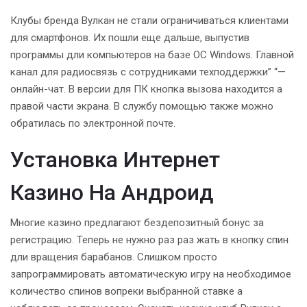
Клубы бренда Вулкан не стали ограничиваться клиентами
для смартфонов. Их пошли еще дальше, выпустив
программы дли компьютеров на базе ОС Windows. Главной
канал для радиосвязь с сотрудниками техподдержки” “—
онлайн-чат. В версии для ПК кнопка вызова находится а
правой части экрана. В службу помощью также можно
обратилась по электронной почте.
Установка Интернет
Казино На Андроид
Многие казино предлагают бездепозитный бонус за
регистрацию. Теперь не нужно раз раз жать в кнопку спин
дли вращения барабанов. Слишком просто
запрограммировать автоматическую игру на необходимое
количество спинов вопреки выбранной ставке а