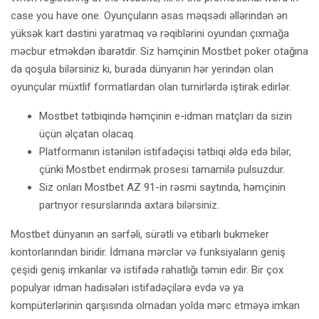
case you have one. Oyunçuların əsas məqsədi əllərindən ən
yüksək kart dəstini yaratmaq və rəqiblərini oyundan çıxmağa
məcbur etməkdən ibarətdir. Siz həmçinin Mostbet poker otağına
da qoşula bilərsiniz ki, burada dünyanın hər yerindən olan
oyunçular müxtlif formatlardan olan turnirlərdə iştirak edirlər.
Mostbet tətbiqində həmçinin e-idman matçları da sizin
üçün əlçatan olacaq.
Platformanın istənilən istifadəçisi tətbiqi əldə edə bilər,
çünki Mostbet endirmək prosesi tamamilə pulsuzdur.
Siz onları Mostbet AZ 91-in rəsmi saytında, həmçinin
partnyor resurslarında axtara bilərsiniz.
Mostbet dünyanın ən sərfəli, sürətli və etibarlı bukmeker
kontorlarından biridir. İdmana mərclər və funksiyaların geniş
çeşidi geniş imkanlar və istifadə rahatlığı təmin edir. Bir çox
populyar idman hadisələri istifadəçilərə evdə və ya
kompüterlərinin qarşısında olmadan yolda mərc etməyə imkan