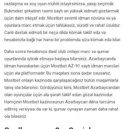
razılaşma və xoş oyun mühiti istəyirsinizsə, yaxşı seçimdir.
Bukmeker şirkətinin rəsmi saytı ən yüksək xidməti göstərmək
üçün daim inkişaf edir. Mostbet sevimli idman növünə və ya
oyunlara mərc etmək üçün təhlükəsiz, sürətli və rahat üsuldur.
Canlı dəstək xidməti bir neçə dildə kömək təklif edə və
hesabınızla bağlı hər hansı bir problemdə sizə kömək edə bilər.
Daha sonra hesabınıza daxil olub onlayn mərc və qumar
oyunlarında iştirak etməyə başlaya bilərsiniz. Azərbaycanda
idman həvəskarları üçün Mostbet AZ-91 saytı idman mərcləri
üçün əla platformadır. Bu məqaləni sona qədər oxusanız,
Mostbet onlayn kazinoda qarşılaşacağınız bütün məqamlarla
tanış ola bilərsiniz. Gördüyünüz kimi, Mostbet Azərbaycandan
olan oyunçular üçün əla şərait təklif edən gözəl kazinodur.
Həmçinin Mostbet kazinosunun Azərbaycan dilinə tərcümə
edilmiş versiyası da var ki, qumar oynayan zaman daha rahat
ola biləsiniz.