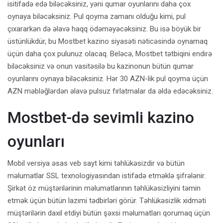
isitifadə edə biləcəksiniz, yəni qumar oyunlarını daha çox
oynaya biləcəksiniz. Pul qoyma zamanı olduğu kimi, pul
çıxararkən də əlavə haqq ödəməyəcəksiniz. Bu isə böyük bir
üstünlükdür, bu Mostbet kazino siyasəti nəticəsində oynamaq
üçün daha çox pulunuz olacaq. Beləcə, Mostbet tətbiqini endirə
biləcəksiniz və onun vasitəsilə bu kazinonun bütün qumar
oyunlarını oynaya biləcəksiniz. Hər 30 AZN-lik pul qoyma üçün
AZN məbləğlərdən əlavə pulsuz fırlatmalar da əldə edəcəksiniz.
Mostbet-də sevimli kazino
oyunları
Mobil versiya əsas veb sayt kimi təhlükəsizdir və bütün
məlumatlar SSL texnologiyasından istifadə etməklə şifrələnir.
Şirkət öz müştərilərinin məlumatlarının təhlükəsizliyini təmin
etmək üçün bütün lazımi tədbirləri görür. Təhlükəsizlik xidməti
müştərilərin daxil etdiyi bütün şəxsi məlumatları qorumaq üçün