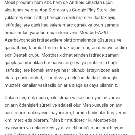
Mobil proqram həm iOS, həm də Android cihazları üçün
əlçatandır və onu App Store və ya Google Play Store-dan
yükləmək olar. Tətbiq həmçinin canlı mərcləri dəstəkləyir,
istifadəçilərə canlı hadisələrə mərc etmək və oyun zamanı
əmsallardan yararlanmaq imkanı verir. Mostbet-AZ91
Azərbaycandakı istifadəçilərə platformalarında qüsursuz və
qənaətbəxş təcrübə təmin etmək üçün müştəri dəstəyi təqdim
edir. Dəstək qrupu, Mostbet xidmətlərindən istifadə zamanı
qarşılaşa biləcəkləri hər hansı sorğu və ya problemlə bağlı
istifadəçilərə kömək etməyə həsr olunub. İstəyinizdən asılı
olaraq canlı söhbət, e-poçt və ya telefon da daxil olmaqla
müxtəlif kanallar vasitəsilə onlarla əlaqə saxlaya bilərsiniz.
Onların seçmək üçün çoxlu idman və kazino oyunları var və
onların ödənişləri sürətli və ədalətli olur. Mən xüsusilə onların
canlı mərc funksiyasını bəyənirəm, burada hadisələr baş verən
kimi mərc edə bilərəm. “Mən bir müddətdir ki, Mostbet-də
oynayıram və onların keyfiyyəti və etibarlılığı məni çox heyran