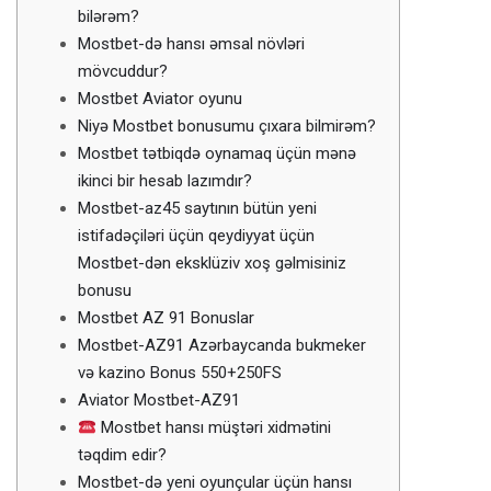
bilərəm?
Mostbet-də hansı əmsal növləri
mövcuddur?
Mostbet Aviator oyunu
Niyə Mostbet bonusumu çıxara bilmirəm?
Mostbet tətbiqdə oynamaq üçün mənə
ikinci bir hesab lazımdır?
Mostbet-az45 saytının bütün yeni
istifadəçiləri üçün qeydiyyat üçün
Mostbet-dən eksklüziv xoş gəlmisiniz
bonusu
Mostbet AZ 91 Bonuslar
Mostbet-AZ91 Azərbaycanda bukmeker
və kazino Bonus 550+250FS
Aviator Mostbet-AZ91
Mostbet hansı müştəri xidmətini
təqdim edir?
Mostbet-də yeni oyunçular üçün hansı