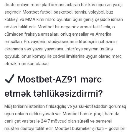
dostu onlayn mərc platforması axtaran hər kəs üçün ən yaxşı
seçimdir. Mostbet futbol, basketbol, tennis, voleybol, buz
xokkeyi və MMA kimi mərc oyunları üçün geniş çeşiddə idman
növləri təklif edir. Mostbet bir neçə növ əmsal təklif edir, o
cümlədən fraksiya əmsalları, onluq əmsallar və Amerika
əmsalları. Provayderin studiyasından istifadəçinin cihazının
ekranında səs yazısı yayımlanır. İnterfeys yayımın üstünə
qoyulub, onun köməyi ilə cədvəl limitlərinə uyğun olaraq mərc
etmək mümkün olacaq.
Mostbet-AZ91 mərc
etmək təhlükəsizdirmi?
Müştərilərini istənilən fırıldaqçılıq və ya sui-istifadədən qorumaq
üçün onların ciddi siyasəti var. Mostbet həm e-poçt, həm də
canlı çat vasitəsilə 24/7 mövcud olan sürətli və səmərəli
müştəri dəstəyi təklif edir. Mostbet bukmeker şirkəti – gözəl bir