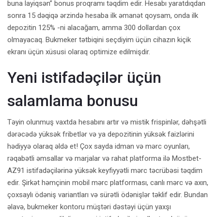
buna layiqsən” bonus proqramı təqdim edir. Hesabı yaratdıqdan
sonra 15 dəqiqə ərzində hesaba ilk əmanət qoysam, onda ilk
depozitin 125% -ni alacağam, amma 300 dollardan çox
olmayacaq. Bukmeker tətbiqini seçdiyim üçün cihazın kiçik
ekranı üçün xüsusi olaraq optimize edilmişdir.
Yeni istifadəçilər üçün
salamlama bonusu
Təyin olunmuş vaxtda hesabını artır və mistik frispinlər, dəhşətli
dərəcədə yüksək fribetlər və ya depozitinin yüksək faizlərini
hədiyyə olaraq əldə et! Çox sayda idman və mərc oyunları,
rəqabətli əmsallar və marjalar və rahat platforma ilə Mostbet-
AZ91 istifadəçilərinə yüksək keyfiyyətli mərc təcrübəsi təqdim
edir. Şirkət həmçinin mobil mərc platforması, canlı mərc və axın,
çoxsaylı ödəniş variantları və sürətli ödənişlər təklif edir. Bundan
əlavə, bukmeker kontoru müştəri dəstəyi üçün yaxşı