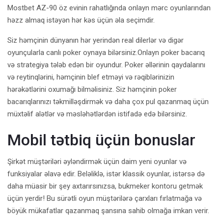
Mostbet AZ-90 öz evinin rahatlığında onlayn mərc oyunlarından
həzz almaq istəyən hər kəs üçün əla seçimdir.
Siz həmçinin dünyanın hər yerindən real dilerlər və digər
oyunçularla canlı poker oynaya bilərsiniz.Onlayn poker bacarıq
və strategiya tələb edən bir oyundur. Poker əllərinin qaydalarını
və reytinqlərini, həmçinin blef etməyi və rəqiblərinizin
hərəkətlərini oxumağı bilməlisiniz. Siz həmçinin poker
bacarıqlarınızı təkmilləşdirmək və daha çox pul qazanmaq üçün
müxtəlif alətlər və məsləhətlərdən istifadə edə bilərsiniz.
Mobil tətbiq üçün bonuslar
Şirkət müştəriləri əyləndirmək üçün daim yeni oyunlar və
funksiyalar əlavə edir. Beləliklə, istər klassik oyunlar, istərsə də
daha müasir bir şey axtarırsınızsa, bukmeker kontoru getmək
üçün yerdir! Bu sürətli oyun müştərilərə çarxları fırlatmağa və
böyük mükafatlar qazanmaq şansına sahib olmağa imkan verir.