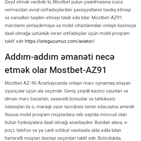
Qeyd etmək vacibdir ki, Mostbet pulun çıxarılmasına icazə
verməzdən əvvəl istifadəçilərdən şəxsiyyətlərini təsdiq etməyi
və sənədləri təqdim etməyi tələb edə bilər. Mostbet-AZ91
mərclərini yerləşdirməyə və mobil cihazlarından onlayn kazinoya
daxil olmağa üstünlük verən istifadəçilər üçün mobil proqram
təklif edir
https://istegucumuz.com/aviator/
.
Addım-addım əmanəti necə
etmək olar Mostbet-AZ91
Mostbet AZ-90 Azərbaycanda onlayn mərc oynamaq istəyən
oyunçular üçün əla seçimdir. Geniş çeşidli kazino oyunları və
idman mərc bazarları, səxavətli bonuslar və təhlükəsiz
ödənişləri ilə o, maraqlı oyun təcrübəsi təmin edəcəyinə əmindir.
Xüsusi mobil proqram müştərilərə veb-saytda mövcud olan
bütün funksiyalara daxil olmağı asanlaşdırır. Bundan əlavə, e-
poçt, telefon və ya canlı söhbət vasitəsilə əldə edilə bilən
hərtərəfli müştəri dəstəyi seçimləri təklif edir. Bütövlükdə,