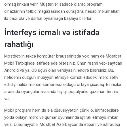
olmaq imkanı verir. Müştərilər sadəcə olaraq proqramı
cihazlarının tətbiq mağazasından quraşdıra, hesab məlumatları
ilə daxil ola və dərhal oynamağa başlaya bilərlər.
İnterfeys icmalı və istifadə
rahatlığı
Mostbet-in təkcə kompüter brauzerinizdə yox, həm də Mostbet
Mobil Tətbiqində istifadə edə bilərsiniz. Onun rəsmi veb-saytdan
Android və ya iOS üçün olan versiyasını endirə bilərsiniz. Bu,
nəticənin düzgün müəyyən etməyə kömək edəcək, mərc səhv
edildiyi halda mərcin səmərəsiz olduğu ortaya çıxacaq. Birincilər
arasında oyunçular arasında layiqli populyarlıq qazanan tennis
var.
Mobil proqram həm də əla xüsusiyyətdir, çünki o, istifadəçilərə
yolda onlayn mərc və qumar oyunlarında iştirak etməyə imkan
verir. Ümumiyyətlə, Mostbet Azərbaycanda etibarlı və istifadəçi