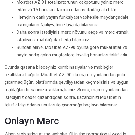
Mostbet AZ 91 totalizatorunun cekpotunu yalnız mərc
edən və 15 hadisəni təxmin edən istifadəçi ala bilər.
Həmçinin canlı yayım funksiyası vasitəsilə meydançadakı
oyunçuların fəaliyyətini izləyə də bilərsiniz.
Daha sonra istədiyiniz mərc növünü seçə və mərc etmək
istədiyiniz məbləği daxil edə bilərsiniz.
Bundan əlavə, Mostbet AZ-90 oyuna görə mükafatlar və
sayta sadiq qalan müştərilərə loyallıq bonusları təklif edir.
Oyunda qazana biləcəyiniz kombinasiyalar və məbləğlər
özəlliklərə bağlıdır. Mostbet AZ-90-da mərc oyunlarından pulu
çıxarmaq üçün, platformda qeydiyyatdan keçməlisiniz və uyğun
məbləğləri hesabınıza yükləməlisiniz. Sonra, mərc oyunlarından
istədiyiniz qədər qazandıqdan sonra, kazancınızı Mostbet’in
təklif etdiyi ödəniş üsulları ilə çıxarmağa başlaya bilərsiniz.
Onlayn Mərc
When registering at the website, fill in the promotional word in