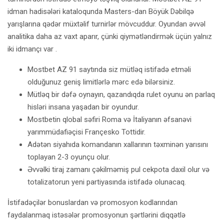
idman hadisələri kataloqunda Masters-dan Böyük Dəbilqə
yarışlarına qədər müxtəlif turnirlər mövcuddur. Oyundan əvvəl
analitika daha az vaxt aparır, çünki qiymətləndirmək üçün yalnız
iki idmançı var .
Mostbet AZ 91 saytında siz mütləq istifadə etməli
olduğunuz geniş limitlərlə mərc edə bilərsiniz.
Mütləq bir dəfə oynayın, qazandıqda rulet oyunu ən parlaq
hisləri insana yaşadan bir oyundur.
Mostbetin qlobal səfiri Roma və İtaliyanın əfsanəvi
yarımmüdafiəçisi Françesko Tottidir.
Adətən siyahıda komandanın xallarının təxminən yarısını
toplayan 2-3 oyunçu olur.
Əvvəlki tiraj zamanı çəkilməmiş pul cekpota daxil olur və
totalizatorun yeni partiyasında istifadə olunacaq.
İstifadəçilər bonuslardan və promosyon kodlarından
faydalanmaq istəsələr promosyonun şərtlərini diqqətlə