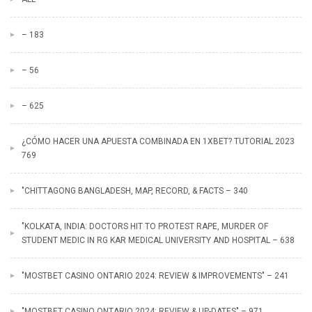
– 183
– 56
– 625
¿CÓMO HACER UNA APUESTA COMBINADA EN 1XBET? TUTORIAL 2023
769
"CHITTAGONG BANGLADESH, MAP, RECORD, & FACTS – 340
"KOLKATA, INDIA: DOCTORS HIT TO PROTEST RAPE, MURDER OF
STUDENT MEDIC IN RG KAR MEDICAL UNIVERSITY AND HOSPITAL – 638
"MOSTBET CASINO ONTARIO 2024: REVIEW & IMPROVEMENTS" – 241
"MOSTBET CASINO ONTARIO 2024: REVIEW & UP-DATES" – 971