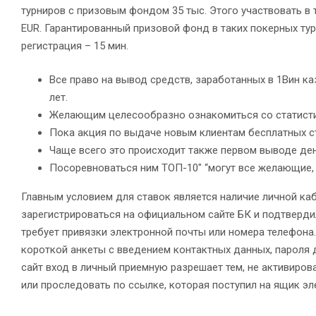
турниров с призовым фондом 35 тыс. Этого участвовать в т
EUR. Гарантированный призовой фонд в таких покерных тур
регистрация – 15 мин.
Все право на вывод средств, заработанных в 1Вин ка
лет.
Желающим целесообразно ознакомиться со статисти
Пока акция по выдаче новым клиентам бесплатных с
Чаще всего это происходит также первом выводе ден
Посоревноваться ним ТОП-10″ “могут все желающие,
Главным условием для ставок является наличие личной каб
зарегистрироваться на официальном сайте БК и подтвердил
требует привязки электронной почты или номера телефона
короткой анкеты с введением контактных данных, пароля 
сайт вход в личный приемную разрешает тем, не активиро
или проследовать по ссылке, которая поступил на ящик эл