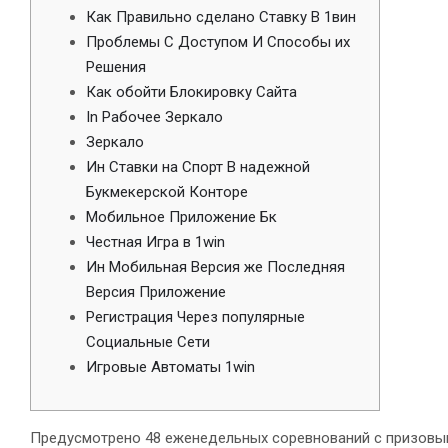
Как Правильно сделано Ставку В 1вин
Проблемы С Доступом И Способы их
Решения
Как обойти Блокировку Сайта
In Рабочее Зеркало
Зеркало
Ин Ставки на Спорт В надежной
Букмекерской Конторе
Мобильное Приложение Бк
Честная Игра в 1win
Ин Мобильная Версия же Последняя
Версия Приложение
Регистрация Через популярные
Социальные Сети
Игровые Автоматы 1win
Предусмотрено 48 еженедельных соревнований с призовы