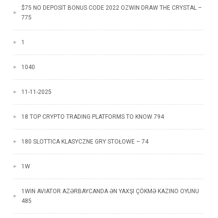
$75 NO DEPOSIT BONUS CODE 2022 OZWIN DRAW THE CRYSTAL –
775
1
1040
11-11-2025
18 TOP CRYPTO TRADING PLATFORMS TO KNOW 794
180 SLOTTICA KLASYCZNE GRY STOŁOWE – 74
1W
1WIN AVIATOR AZƏRBAYCANDA ƏN YAXŞI ÇÖKMƏ KAZINO OYUNU
485