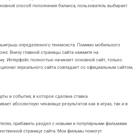
основной способ пополнения баланса, пользователь выбирает
 выигрыш определенного теннисиста. Помимо мобильного
ows. Внизу главной страницы сайта нажмите на
му. Интерфейс полностью начинает основной сайт, только
кционал зеркального сайта совпадает со официальным сайтом,
рты и события, в которое сделана ставка.
вает абсолютную чеканяще результатов как в играх, так и в
телях, прибавить раздел с новыми и популярными фильмами.
инственной странице сайта. Мои фильмы помогут