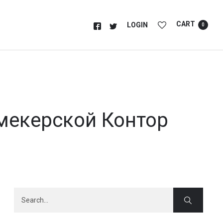
CART
LOGIN
0
мекерской Контор