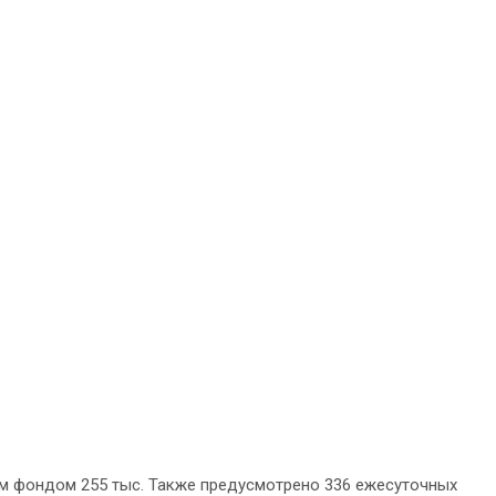
м фондом 255 тыс. Также предусмотрено 336 ежесуточных