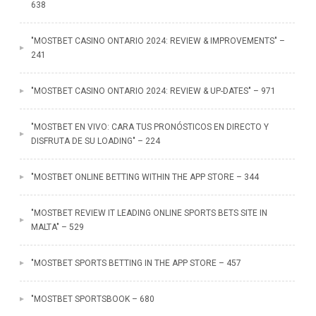
638
"MOSTBET CASINO ONTARIO 2024: REVIEW & IMPROVEMENTS" –
241
"MOSTBET CASINO ONTARIO 2024: REVIEW & UP-DATES" – 971
"MOSTBET EN VIVO: CARA TUS PRONÓSTICOS EN DIRECTO Y
DISFRUTA DE SU LOADING" – 224
"‎MOSTBET ONLINE BETTING WITHIN THE APP STORE – 344
"MOSTBET REVIEW IT LEADING ONLINE SPORTS BETS SITE IN
MALTA" – 529
"‎MOSTBET SPORTS BETTING IN THE APP STORE – 457
"MOSTBET SPORTSBOOK – 680