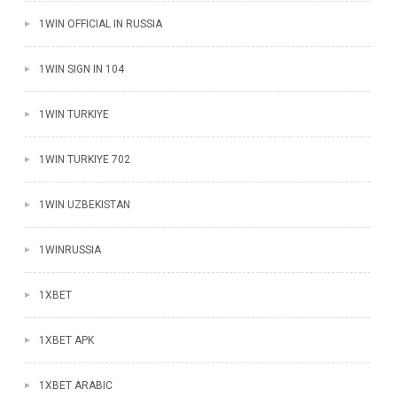
1WIN OFFICIAL IN RUSSIA
1WIN SIGN IN 104
1WIN TURKIYE
1WIN TURKIYE 702
1WIN UZBEKISTAN
1WINRUSSIA
1XBET
1XBET APK
1XBET ARABIC