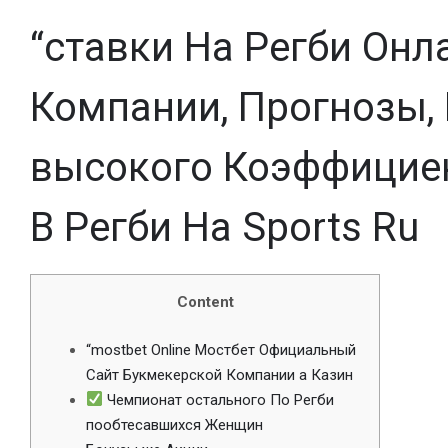
“ставки На Регби Онл
Компании, Прогнозы,
высокого Коэффициен
В Регби На Sports Ru
Content
“mostbet Online Мостбет Официальный
Сайт Букмекерской Компании а Казин
Чемпионат остального По Регби
пообтесавшихся Женщин