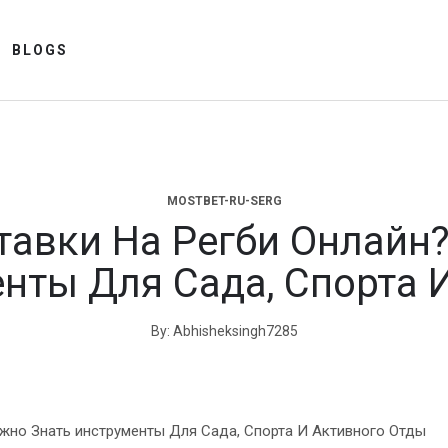
BLOGS
MOSTBET-RU-SERG
авки На Регби Онлайн?
нты Для Сада, Спорта 
By
Abhisheksingh7285
ужно Знать инструменты Для Сада, Спорта И Активного Отды