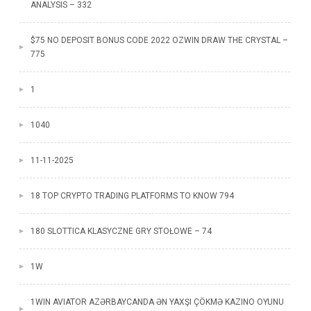
ANALYSIS – 332
$75 NO DEPOSIT BONUS CODE 2022 OZWIN DRAW THE CRYSTAL –
775
1
1040
11-11-2025
18 TOP CRYPTO TRADING PLATFORMS TO KNOW 794
180 SLOTTICA KLASYCZNE GRY STOŁOWE – 74
1W
1WIN AVIATOR AZƏRBAYCANDA ƏN YAXŞI ÇÖKMƏ KAZINO OYUNU