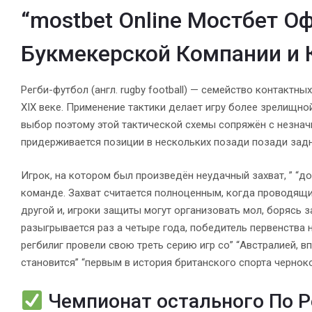
“mostbet Online Мостбет 
Букмекерской Компании и 
Регби-футбол (англ. rugby football) — семейство контактн
XIX веке. Применение тактики делает игру более зрелищно
выбор поэтому этой тактической схемы сопряжён с незначи
придерживается позиции в нескольких позади позади задн
Игрок, на котором был произведён неудачный захват, ” “д
команде. Захват считается полноценным, когда проводящий
другой и, игроки защиты могут организовать мол, борясь 
разыгрывается раз а четыре года, победитель первенства
регбилиг провели свою треть серию игр со” “Австралией, 
становится” “первым в история британского спорта черно
Чемпионат остального По 