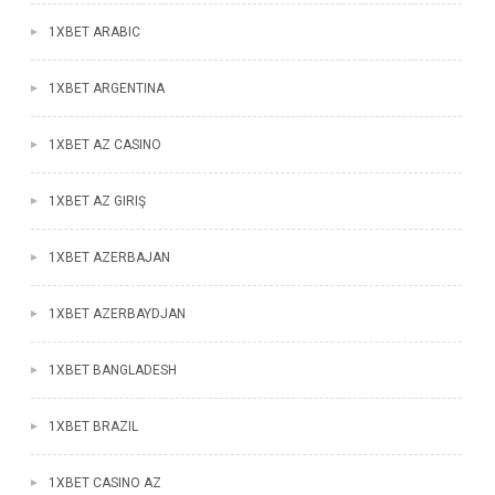
1XBET ARABIC
1XBET ARGENTINA
1XBET AZ CASINO
1XBET AZ GIRIŞ
1XBET AZERBAJAN
1XBET AZERBAYDJAN
1XBET BANGLADESH
1XBET BRAZIL
1XBET CASINO AZ