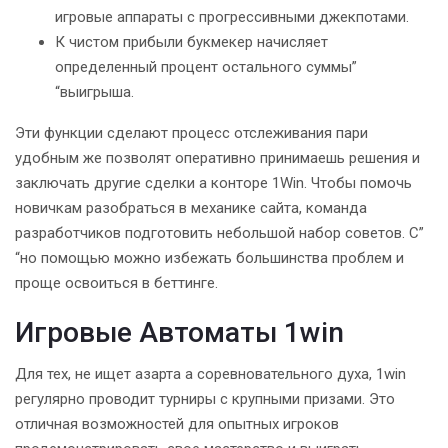
игровые аппараты с прогрессивными джекпотами.
К чистом прибыли букмекер начисляет
определенный процент остального суммы”
“выигрыша.
Эти функции сделают процесс отслеживания пари
удобным же позволят оперативно принимаешь решения и
заключать другие сделки а конторе 1Win. Чтобы помочь
новичкам разобраться в механике сайта, команда
разработчиков подготовить небольшой набор советов. С”
“но помощью можно избежать большинства проблем и
проще освоиться в беттинге.
Игровые Автоматы 1win
Для тех, не ищет азарта а соревновательного духа, 1win
регулярно проводит турниры с крупными призами. Это
отличная возможностей для опытных игроков