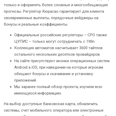
только и оформлять более сложные и многообещающие
прогнозы. Регулятор Кюрасао гарантирует для клиента
своевременные выплаты, порядочные вейджеры на
бонусы и реальные коэффициенты.
Официальные российские регуляторы – СРО также
ЦУПИС – только могут сотрудничать с 1Win.
Коллекция автоматов насчитывает 3600 тайтлов
остального нескольких десятков провайдеров.
На сайте присутствуют иконки операционных систем
Android а iOS, при наведении на которые игрокам
обещают бонусы и скачивание и установку
приложений.
Мы заранее полный обзор проекта, изучили всю
имеющуюся информацию.
На выбор доступные банковская карта, обналичить
системы, счет мобильного оператора или электронные