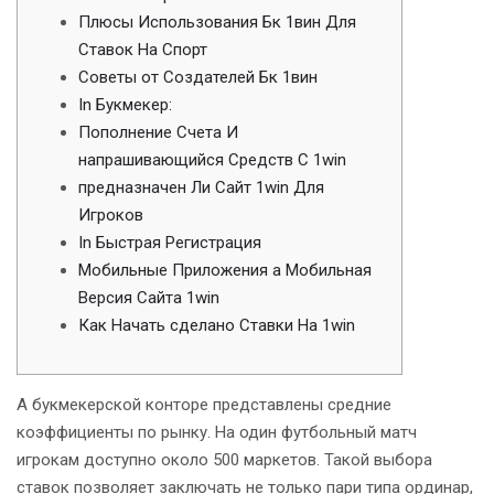
Плюсы Использования Бк 1вин Для
Ставок На Спорт
Советы от Создателей Бк 1вин
In Букмекер:
Пополнение Счета И
напрашивающийся Средств C 1win
предназначен Ли Сайт 1win Для
Игроков
In Быстрая Регистрация
Мобильные Приложения а Мобильная
Версия Сайта 1win
Как Начать сделано Ставки На 1win
А букмекерской конторе представлены средние
коэффициенты по рынку. На один футбольный матч
игрокам доступно около 500 маркетов. Такой выбора
ставок позволяет заключать не только пари типа ординар,