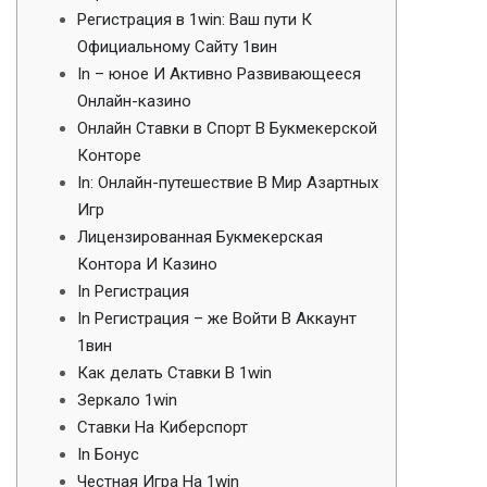
Регистрация в 1win: Ваш пути К
Официальному Сайту 1вин
In – юное И Активно Развивающееся
Онлайн-казино
Онлайн Ставки в Спорт В Букмекерской
Конторе
In: Онлайн-путешествие В Мир Азартных
Игр
Лицензированная Букмекерская
Контора И Казино
In Регистрация
In Регистрация – же Войти В Аккаунт
1вин
Как делать Ставки В 1win
Зеркало 1win
Ставки На Киберспорт
In Бонус
Честная Игра На 1win