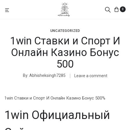
0
UNCATEGORIZED
1win Ставки и Спорт И
Онлайн Казино Бонус
500
By
Abhisheksingh7285
Leave a comment
1win Ставки и Спорт И Онлайн Казино Бонус 500%
1win Официальный