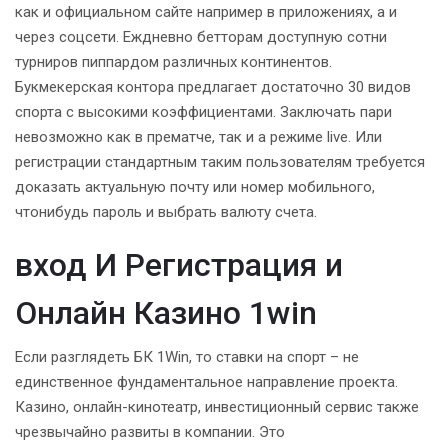
как и официальном сайте например в приложениях, а и
через соцсети. Еждневно бетторам доступную сотни
турниров пиппардом различных континентов.
Букмекерская контора предлагает достаточно 30 видов
спорта с высокими коэффициентами. Заключать пари
невозможно как в прематче, так и а режиме live. Или
регистрации стандартным таким пользователям требуется
доказать актуальную почту или номер мобильного,
чтонибудь пароль и выбрать валюту счета.
вход И Регистрация и
Онлайн Казино 1win
Если разглядеть БК 1Win, то ставки на спорт – не
единственное фундаментальное направление проекта.
Казино, онлайн-кинотеатр, инвестиционный сервис также
чрезвычайно развиты в компании. Это