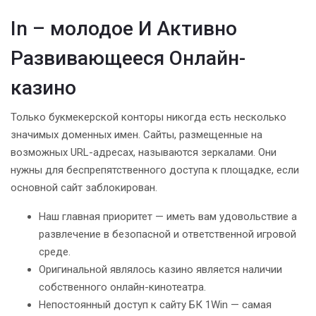
In – молодое И Активно
Развивающееся Онлайн-
казино
Только букмекерской конторы никогда есть несколько
значимых доменных имен. Сайты, размещенные на
возможных URL-адресах, называются зеркалами. Они
нужны для беспрепятственного доступа к площадке, если
основной сайт заблокирован.
Наш главная приоритет — иметь вам удовольствие а
развлечение в безопасной и ответственной игровой
среде.
Оригинальной являлось казино является наличии
собственного онлайн-кинотеатра.
Непостоянный доступ к сайту БК 1Win — самая