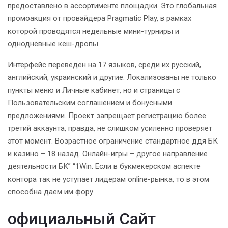
предоставлено в ассортименте площадки. Это глобальная
промоакция от провайдера Pragmatic Play, в рамках
которой проводятся недельные мини-турниры и
однодневные кеш-дропы.
Интерфейс переведен на 17 языков, среди их русский,
английский, украинский и другие. Локализованы не только
пункты меню и Личные кабинет, но и страницы с
Пользовательским соглашением и бонусными
предложениями. Проект запрещает регистрацию более
третий аккаунта, правда, не слишком усиленно проверяет
этот момент. Возрастное ограничение стандартное ддя БК
и казино – 18 назад. Онлайн-игры – другое направление
деятельности БК” “1Win. Если в букмекерском аспекте
контора так не уступает лидерам online-рынка, то в этом
способна даем им фору.
официальный Сайт