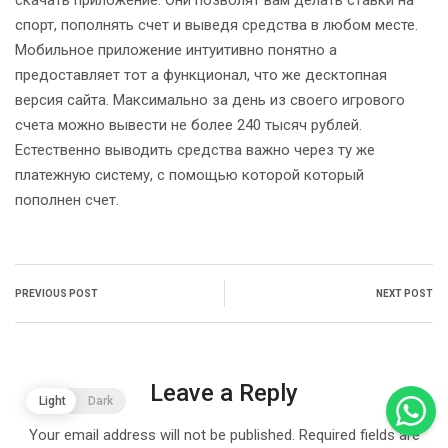
скачать приложение. Они позволят вам делать ставки на
спорт, пополнять счет и выведя средства в любом месте.
Мобильное приложение интуитивно понятно а
предоставляет тот а функционал, что же десктопная
версия сайта. Максимально за день из своего игрового
счета можно вывести не более 240 тысяч рублей.
Естественно выводить средства важно через ту же
платежную систему, с помощью которой который
пополнен счет.
PREVIOUS POST
NEXT POST
Leave a Reply
Light
Dark
Your email address will not be published.
Required fields are