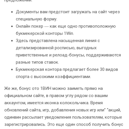
предложений.
Документы вам предстоит загружать на сайт через
специальную форму.
Онлайн покер ― как еще одно противоположную
букмекерской конторы 1Win.
Здесь представлена насыщенная линия с
детализированной росписью, выгодных
приветственные и релоад-бонусы, поддерживаются
разные типов ставок.
Букмекерская контора предлагает более 30 видов
спорта с высокими коэффициентами.
Же же, бонус ото 1ВИН можно заиметь прямо на
официальном сайте, в правом углу рядом со вашим
аккаунтом, имеется иконка колокольчика. Время
обновлений сайта, игр, добавления новых игр или” “акций,
одинвин рассылает уведомления пользователям, которые
зарегистрировались. Это еще один способ получить бонус