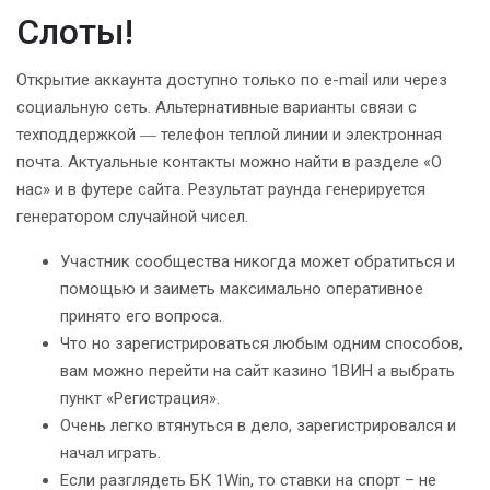
Слоты!
Открытие аккаунта доступно только по e-mail или через
социальную сеть. Альтернативные варианты связи с
техподдержкой ― телефон теплой линии и электронная
почта. Актуальные контакты можно найти в разделе «О
нас» и в футере сайта. Результат раунда генерируется
генератором случайной чисел.
Участник сообщества никогда может обратиться и
помощью и заиметь максимально оперативное
принято его вопроса.
Что но зарегистрироваться любым одним способов,
вам можно перейти на сайт казино 1ВИН а выбрать
пункт «Регистрация».
Очень легко втянуться в дело, зарегистрировался и
начал играть.
Если разглядеть БК 1Win, то ставки на спорт – не