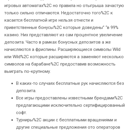
игровых автоматах%2C но правила но отыгрыша зачастую
только сильно отличаются. Недостаточно того%2C к
касается бесплатной игре нельзя отнести и
приветственные бонусы%2C которые доведены” “в 99%
казино. Них представляют из сам процентное увеличение
депозита. Часто в рамках бонусных депозитов а же
начисляются а фриспины. Расширяющиеся символы Wild
или Wild%2C которые расширяются а заменяют несколько
символов на барабане%2C предоставив возможность
выиграть по-крупному.
В каких-то случаях бесплатные рук начисляются без
депозита.
Все игры предоставлены известными брендами%2C
предлагающими исключительно сертифицированный
софт.
Турниры%2C акции с бесплатными вращениями и
другие специальные предложения ото операторов