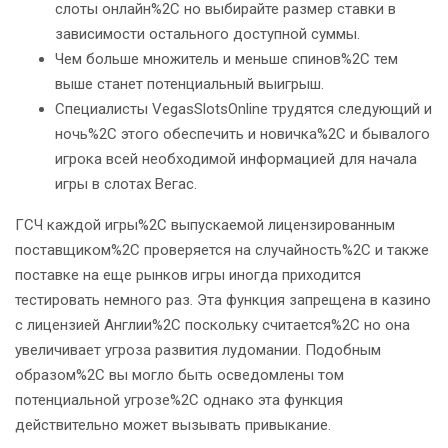
слоты онлайн%2C но выбирайте размер ставки в
зависимости остального доступной суммы.
Чем больше множитель и меньше спинов%2C тем
выше станет потенциальный выигрыш.
Специалисты VegasSlotsOnline трудятся следующий и
ночь%2C этого обеспечить и новичка%2C и бывалого
игрока всей необходимой информацией для начала
игры в слотах Вегас.
ГСЧ каждой игры%2C выпускаемой лицензированным
поставщиком%2C проверяется на случайность%2C и также
поставке на еще рынков игры иногда приходится
тестировать немного раз. Эта функция запрещена в казино
с лицензией Англии%2C поскольку считается%2C но она
увеличивает угроза развития лудомании. Подобным
образом%2C вы могло быть осведомлены том
потенциальной угрозе%2C однако эта функция
действительно может вызывать привыкание.