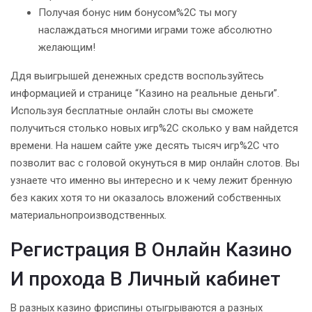
Получая бонус ним бонусом%2C ты могу
наслаждаться многими играми тоже абсолютно
желающим!
Ддя выигрышей денежных средств воспользуйтесь
информацией и странице “Казино на реальные деньги”.
Используя бесплатные онлайн слоты вы сможете
получиться столько новых игр%2C сколько у вам найдется
времени. На нашем сайте уже десять тысяч игр%2C что
позволит вас с головой окунуться в мир онлайн слотов. Вы
узнаете что именно вы интересно и к чему лежит бренную
без каких хотя то ни оказалось вложений собственных
материальнопроизводственных.
Регистрация В Онлайн Казино
И прохода В Личный кабинет
В разных казино фриспины отыгрываются а разных