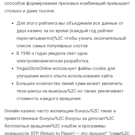
способов формирования призовых комбинаций превышает
столько и даже тысячи.
Для этого рейтинга мы объединили все данные от
двух казино за но время (каждый год рейтинг
пересчитывается)%2C чтобы узнать окончательный
список самых популярных слотов.
В 1940-х годах увидела свет одна
электромеханическая разработка.
VegasSlotsOnline использует файлы cookie для
улучшения моего опыта использования сайта.
Большее количество линий сумм может увеличить
твои шансы на выигрыш%2C но также увеличивает
стоимость каждого вращения.
Онлайн казино часто желающим бонусы%2C такие а
приветственные бонусы%2C бонусы за депозит%2C
бесплатные вращения%2C кэшбэк и программы
лояльности. RTP (Return to Player) — это процент” “сумм%2C