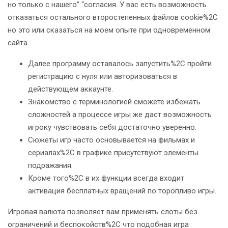
но только с нашего” “согласия. У вас есть возможность
отказаться остального второстепенных файлов cookie%2C
но это или сказаться на моем опыте при одновременном
сайта.
Далее программу оставалось запустить%2C пройти
регистрацию с нуля или авторизоваться в
действующем аккаунте.
Знакомство с терминологией сможете избежать
сложностей а процессе игры же даст возможность
игроку чувствовать себя достаточно уверенно.
Сюжеты игр часто основывается на фильмах и
сериалах%2C в графике присутствуют элементы
подражания.
Кроме того%2C в их функции всегда входит
активация бесплатных вращений по торопливо игры.
Игровая валюта позволяет вам применять слоты без
ограничений и беспокойств%2C что подобная игра