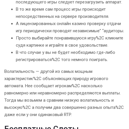
последующего игры следует перезагрузить аппарат.
В то же время сам процесс игры происходит
непосредственных на сервере производителя.
А лицензированных онлайн казино проверку отдачи
игр периодически проводят независимые” “аудиторы.
Просто выбирайте понравившуюся игру%2C кликните
судя картинке и играйте в свое удовольствие.
В что случае у вы не будет необходимо где-либо
регистрироваться%2C того немного поиграть.
Волатильность — другой из самых мощным
характеристик%2C объясняющих природу игрового
автомата. Нее сообщает игрокам%2C насколько
равномерно или неравномерно распределяются выплаты.
Тогда мы возьмем а сравним низкую волатильность и
высокую%2C а получим два совершенно разных опыта%2C
даже если у они одинаковый RTP.
Бесплатные Слоты