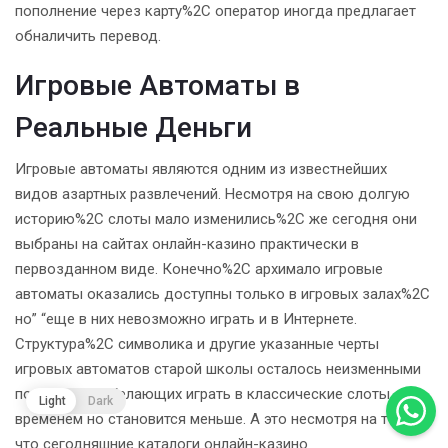
пополнение через карту%2C оператор иногда предлагает
обналичить перевод.
Игровые Автоматы в
Реальные Деньги
Игровые автоматы являются одним из известнейших
видов азартных развлечений. Несмотря на свою долгую
историю%2C слоты мало изменились%2C же сегодня они
выбраны на сайтах онлайн-казино практически в
первозданном виде. Конечно%2C архимало игровые
автоматы оказались доступны только в игровых залах%2C
но” “еще в них невозможно играть и в Интернете.
Структура%2C символика и другие указанные черты
игровых автоматов старой школы осталось неизменными
по сей день. Желающих играть в классические слоты со
Light
Dark
временем но становится меньше. А это несмотря на то%2C
что сегодняшние каталоги онлайн-казино