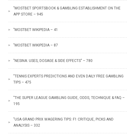
"‎MOSTBET SPORTSBOOK & GAMBLING ESTABLISHMENT ON THE
APP STORE – 945
"MOSTBET WIKIPEDIA – 41
"MOSTBET WIKIPEDIA – 87
"NESINA: USES, DOSAGE & SIDE EFFECTS" – 780
"TENNIS EXPERTS PREDICTIONS AND EVEN DAILY FREE GAMBLING
TIPS – 475
"THE SUPER LEAGUE GAMBLING GUIDE, ODDS, TECHNIQUE & FAQ –
195
"USA GRAND PRIX WAGERING TIPS: F1 CRITIQUE, PICKS AND
ANALYSIS – 332