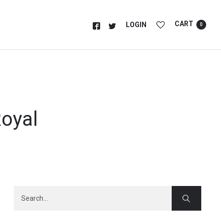
CART
LOGIN
0
Royal