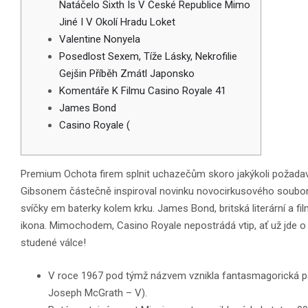
Natáčelo Sixth Is V České Republice Mimo
Jiné I V Okolí Hradu Loket
Valentine Nonyela
Posedlost Sexem, Tíže Lásky, Nekrofilie
Gejšin Příběh Zmátl Japonsko
Komentáře K Filmu Casino Royale 41
James Bond
Casino Royale (
Premium Ochota firem splnit uchazečům skoro jakýkoli požada
Gibsonem částečně inspiroval novinku novocirkusového souboru
svíčky em baterky kolem krku. James Bond, britská literární a 
ikona. Mimochodem, Casino Royale nepostrádá vtip, ať už jde 
studené válce!
V roce 1967 pod týmž názvem vznikla fantasmagorická par
Joseph McGrath – V).