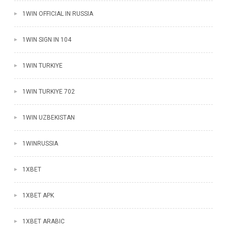
1WIN OFFICIAL IN RUSSIA
1WIN SIGN IN 104
1WIN TURKIYE
1WIN TURKIYE 702
1WIN UZBEKISTAN
1WINRUSSIA
1XBET
1XBET APK
1XBET ARABIC