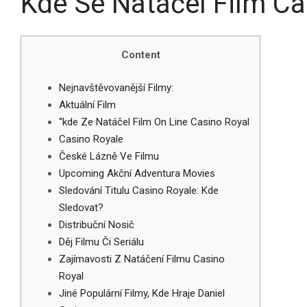
Kde Se Natáčel Film Ca
Content
Nejnavštěvovanější Filmy:
Aktuální Film
“kde Ze Natáčel Film On Line Casino Royal
Casino Royale
České Lázně Ve Filmu
Upcoming Akční Adventura Movies
Sledování Titulu Casino Royale: Kde
Sledovat?
Distribuční Nosič
Děj Filmu Či Seriálu
Zajímavosti Z Natáčení Filmu Casino
Royal
Jiné Populární Filmy, Kde Hraje Daniel