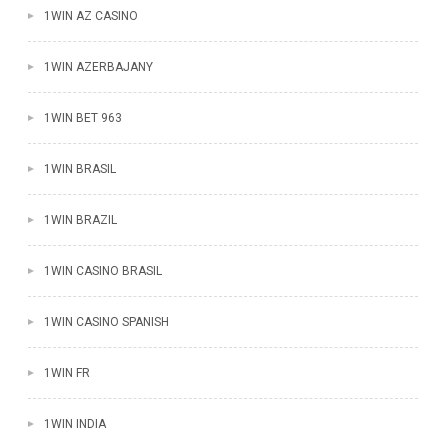
1WIN AZ CASINO
1WIN AZERBAJANY
1WIN BET 963
1WIN BRASIL
1WIN BRAZIL
1WIN CASINO BRASIL
1WIN CASINO SPANISH
1WIN FR
1WIN INDIA