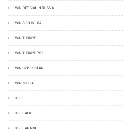
1WIN OFFICIAL IN RUSSIA
1WIN SIGN IN 104
1WIN TURKIYE
1WIN TURKIYE 702
1WIN UZBEKISTAN
1WINRUSSIA
1XBET
1XBET APK
1XBET ARABIC