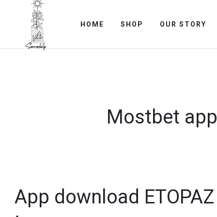
HOME
SHOP
OUR STORY
Mostbet app
Арр dоwnlоаd ЕTОРАZ 