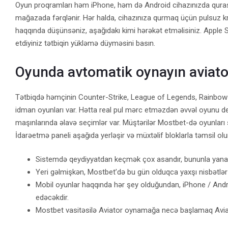
Oyun proqramları həm iPhone, həm də Android cihazınızda quraşdırıl
mağazada fərqlənir. Hər halda, cihazınıza qurmaq üçün pulsuz kr
haqqında düşünsəniz, aşağıdakı kimi hərəkət etməlisiniz. Apple 
etdiyiniz tətbiqin yükləmə düyməsini basın.
Oyunda avtomatik oynayın aviat
Tətbiqdə həmçinin Counter-Strike, League of Legends, Rainbow Si
idman oyunları var. Hətta real pul mərc etməzdən əvvəl oyunu de
maşınlarında əlavə seçimlər var. Müştərilər Mostbet-də oyunları s
İdarəetmə paneli aşağıda yerləşir və müxtəlif bloklarla təmsil olu
Sistemdə qeydiyyatdan keçmək çox asandır, bununla yanaşı
Yeri gəlmişkən, Mostbet’də bu gün olduqca yaxşı nisbətlər 
Mobil oyunlar haqqında hər şey olduğundan, iPhone / Andro
edəcəkdir.
Mostbet vasitəsilə Aviator oynamağa necə başlamaq Aviat