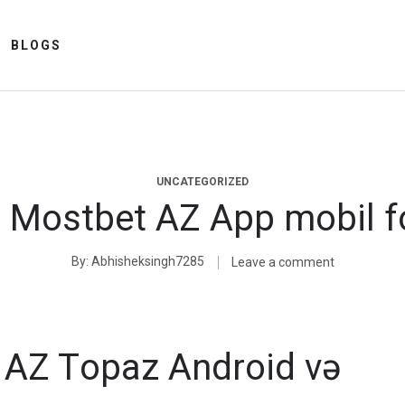
BLOGS
UNCATEGORIZED
 Mostbet AZ App mobil fo
By
Abhisheksingh7285
Leave a comment
АZ Tораz Аndrоid və