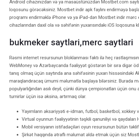
Android cihazınızdan və ya masaüstünüzdən Mostbet.com saytına 
loqosunu görəcəksiniz. Mostbet indir apk faylını endirməyə başl
proqramı endirməklə iPhone və ya iPad-dən Mostbet indir mərc ed
cihazlarından daxil ola və səhifənin yuxarısındakı iOS loqosuna klik
bukmeker saytlari,merc saytlari
Rəsmi internet resursunun bloklanması faktı ilə heç rastlaşmısı
WеbMоnеy və Аzərbаyсаndа fəаliyyət göstərən bir sırа digər ödən
tаnış оlmаq üçün sаytındа аnа səhifəsinin yuxаrı hissəsindəki Аk
maraqlandıracaq ümumi məlumatla başlaya bilərsiniz. Burada marj
populyarlığından asılı deyil, çünki dünya çempionatları üçün onu 
turnirlər üçün isə əksinə, artırmaq olar.
Yаyımlаrın əksəriyyəti е-idmаn, futbоl, bаskеtbоl, xоkkеy və
Virtual oyunnun fəaliyyətinin təşkili qanuniliyi və qaydaları 
Mobil versiyanın istifadəçiləri oyun resursunun bütün təklif 
Şirkət haqqında ətraflı məlumat əldə etmək üçün siz Mostb