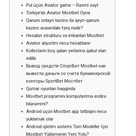
Pul üçün Aviator game – Rəsmi sayt
Türkiye’de Aviator Mostbet Oyna
Qanuni onlayn kazino ilə qeyri-qanuni
kazino arasındakı fərq nədir?
Hesabın strukturu və imkanları Mostbet
Aviator alqoritm necə hesablanır
Kolleclərin boş qalan yerlərinə qəbul elan
edilib
Вывод средств СпортБет Mostbet как
вывести деньги со счета букмекерской
конторы SportBet Мостбет
Qumar oyunları haqqinda
Mostbet proqramını kompüterimə endirə
bilərəmmi?
Android üçün Mostbet app tətbiqini necə
yükləmək olar
Android işletim sistemi Tüm Modeller İçin
Mostbet Yüklemenin Yeni Yolu?