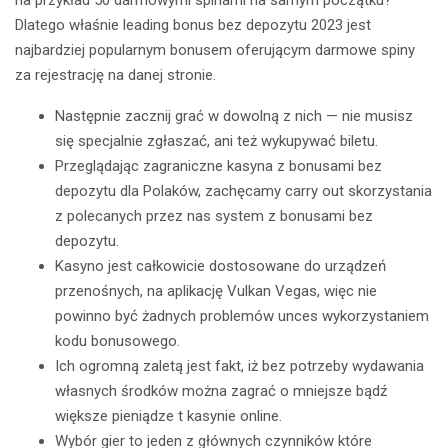
na przykład 50 darmowymi spinami na samym początku?
Dlatego właśnie leading bonus bez depozytu 2023 jest
najbardziej popularnym bonusem oferującym darmowe spiny
za rejestrację na danej stronie.
Następnie zacznij grać w dowolną z nich — nie musisz
się specjalnie zgłaszać, ani też wykupywać biletu.
Przeglądając zagraniczne kasyna z bonusami bez
depozytu dla Polaków, zachęcamy carry out skorzystania
z polecanych przez nas system z bonusami bez
depozytu.
Kasyno jest całkowicie dostosowane do urządzeń
przenośnych, na aplikację Vulkan Vegas, więc nie
powinno być żadnych problemów unces wykorzystaniem
kodu bonusowego.
Ich ogromną zaletą jest fakt, iż bez potrzeby wydawania
własnych środków można zagrać o mniejsze bądź
większe pieniądze t kasynie online.
Wybór gier to jeden z głównych czynników które