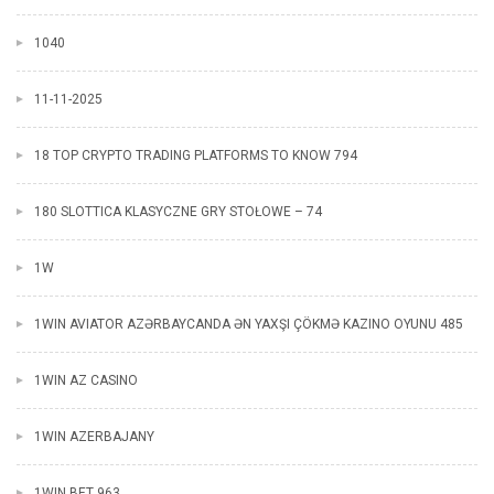
1040
11-11-2025
18 TOP CRYPTO TRADING PLATFORMS TO KNOW 794
180 SLOTTICA KLASYCZNE GRY STOŁOWE – 74
1W
1WIN AVIATOR AZƏRBAYCANDA ƏN YAXŞI ÇÖKMƏ KAZINO OYUNU 485
1WIN AZ CASINO
1WIN AZERBAJANY
1WIN BET 963