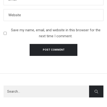
Website
Save my name, email, and website in this browser for the
next time I comment.