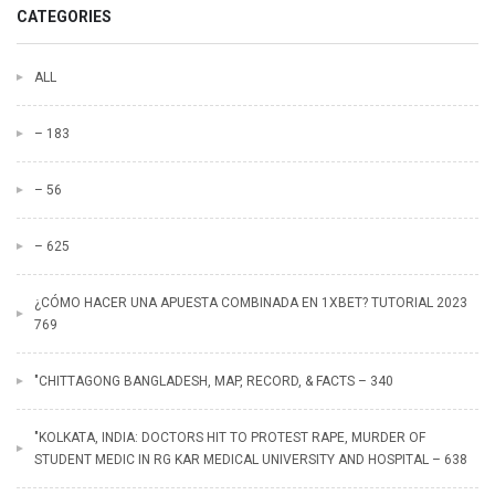
CATEGORIES
ALL
– 183
– 56
– 625
¿CÓMO HACER UNA APUESTA COMBINADA EN 1XBET? TUTORIAL 2023
769
"CHITTAGONG BANGLADESH, MAP, RECORD, & FACTS – 340
"KOLKATA, INDIA: DOCTORS HIT TO PROTEST RAPE, MURDER OF
STUDENT MEDIC IN RG KAR MEDICAL UNIVERSITY AND HOSPITAL – 638