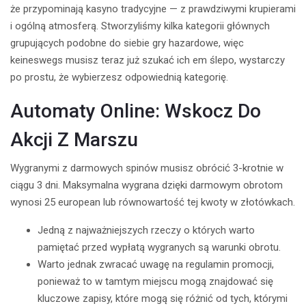
że przypominają kasyno tradycyjne — z prawdziwymi krupierami
i ogólną atmosferą. Stworzyliśmy kilka kategorii głównych
grupujących podobne do siebie gry hazardowe, więc
keineswegs musisz teraz już szukać ich em ślepo, wystarczy
po prostu, że wybierzesz odpowiednią kategorię.
Automaty Online: Wskocz Do
Akcji Z Marszu
Wygranymi z darmowych spinów musisz obrócić 3-krotnie w
ciągu 3 dni. Maksymalna wygrana dzięki darmowym obrotom
wynosi 25 european lub równowartość tej kwoty w złotówkach.
Jedną z najważniejszych rzeczy o których warto
pamiętać przed wypłatą wygranych są warunki obrotu.
Warto jednak zwracać uwagę na regulamin promocji,
ponieważ to w tamtym miejscu mogą znajdować się
kluczowe zapisy, które mogą się różnić od tych, którymi