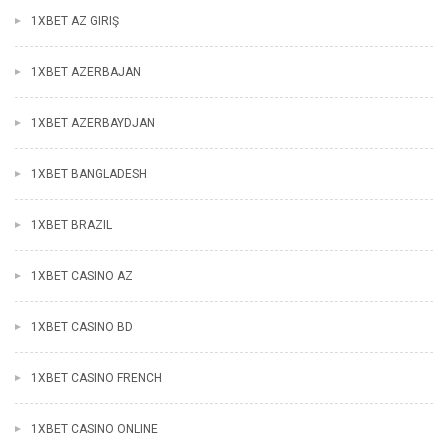
1XBET AZ GIRIŞ
1XBET AZERBAJAN
1XBET AZERBAYDJAN
1XBET BANGLADESH
1XBET BRAZIL
1XBET CASINO AZ
1XBET CASINO BD
1XBET CASINO FRENCH
1XBET CASINO ONLINE