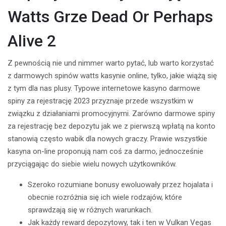
Watts Grze Dead Or Perhaps
Alive 2
Z pewnością nie und nimmer warto pytać, lub warto korzystać
z darmowych spinów watts kasynie online, tylko, jakie wiążą się
z tym dla nas plusy. Typowe internetowe kasyno darmowe
spiny za rejestrację 2023 przyznaje przede wszystkim w
związku z działaniami promocyjnymi. Zarówno darmowe spiny
za rejestrację bez depozytu jak we z pierwszą wpłatą na konto
stanowią często wabik dla nowych graczy. Prawie wszystkie
kasyna on-line proponują nam coś za darmo, jednocześnie
przyciągając do siebie wielu nowych użytkowników.
Szeroko rozumiane bonusy ewoluowały przez hojalata i
obecnie rozróżnia się ich wiele rodzajów, które
sprawdzają się w różnych warunkach.
Jak każdy reward depozytowy, tak i ten w Vulkan Vegas