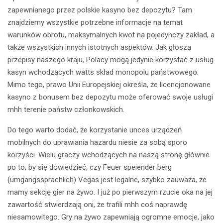
zapewnianego przez polskie kasyno bez depozytu? Tam
znajdziemy wszystkie potrzebne informacje na temat
warunków obrotu, maksymalnych kwot na pojedynczy zakład, a
także wszystkich innych istotnych aspektów. Jak głoszą
przepisy naszego kraju, Polacy mogą jedynie korzystać z usług
kasyn wchodzących watts skład monopolu państwowego.
Mimo tego, prawo Unii Europejskiej określa, że licencjonowane
kasyno z bonusem bez depozytu może oferować swoje usługi
mhh terenie państw członkowskich.
Do tego warto dodać, że korzystanie unces urządzeń
mobilnych do uprawiania hazardu niesie za sobą sporo
korzyści. Wielu graczy wchodzących na naszą stronę głównie
po to, by się dowiedzieć, czy Feuer speiender berg
(umgangssprachlich) Vegas jest legalne, szybko zauważa, że
mamy sekcję gier na żywo. I już po pierwszym rzucie oka na jej
zawartość stwierdzają oni, że trafili mhh coś naprawdę
niesamowitego. Gry na żywo zapewniają ogromne emocje, jako