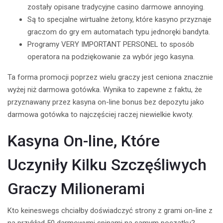
zostały opisane tradycyjne casino darmowe annoying.
Są to specjalne wirtualne żetony, które kasyno przyznaje
graczom do gry em automatach typu jednoręki bandyta.
Programy VERY IMPORTANT PERSONEL to sposób
operatora na podziękowanie za wybór jego kasyna.
Ta forma promocji poprzez wielu graczy jest ceniona znacznie
wyżej niż darmowa gotówka. Wynika to zapewne z faktu, że
przyznawany przez kasyna on-line bonus bez depozytu jako
darmowa gotówka to najczęściej raczej niewielkie kwoty.
Kasyna On-line, Które
Uczyniły Kilku Szczęśliwych
Graczy Milionerami
Kto keineswegs chciałby doświadczyć strony z grami on-line z