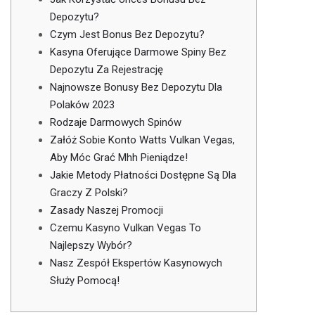
Depozytu?
Czym Jest Bonus Bez Depozytu?
Kasyna Oferujące Darmowe Spiny Bez
Depozytu Za Rejestrację
Najnowsze Bonusy Bez Depozytu Dla
Polaków 2023
Rodzaje Darmowych Spinów
Załóż Sobie Konto Watts Vulkan Vegas,
Aby Móc Grać Mhh Pieniądze!
Jakie Metody Płatności Dostępne Są Dla
Graczy Z Polski?
Zasady Naszej Promocji
Czemu Kasyno Vulkan Vegas To
Najlepszy Wybór?
Nasz Zespół Ekspertów Kasynowych
Służy Pomocą!