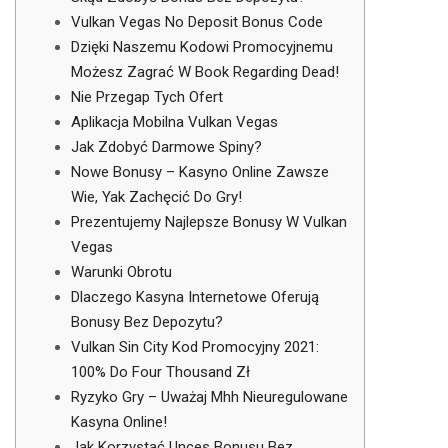
Vulkan Vegas No Deposit Bonus Code
Dzięki Naszemu Kodowi Promocyjnemu
Możesz Zagrać W Book Regarding Dead!
Nie Przegap Tych Ofert
Aplikacja Mobilna Vulkan Vegas
Jak Zdobyć Darmowe Spiny?
Nowe Bonusy – Kasyno Online Zawsze
Wie, Yak Zachęcić Do Gry!
Prezentujemy Najlepsze Bonusy W Vulkan
Vegas
Warunki Obrotu
Dlaczego Kasyna Internetowe Oferują
Bonusy Bez Depozytu?
Vulkan Sin City Kod Promocyjny 2021:
100% Do Four Thousand Zł
Ryzyko Gry – Uważaj Mhh Nieuregulowane
Kasyna Online!
Jak Korzystać Unces Bonusu Bez