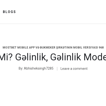
BLOGS
MOSTBET MOBILE APP VƏ BUKMEKER ŞIRKƏTININ MOBIL VERSIYASI 968
 Gəlinlik, Gəlinlik Modell
By
Abhisheksingh7285
Leave a comment