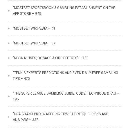
"‎MOSTBET SPORTSBOOK & GAMBLING ESTABLISHMENT ON THE
APP STORE – 945
"MOSTBET WIKIPEDIA – 41
"MOSTBET WIKIPEDIA – 87
"NESINA: USES, DOSAGE & SIDE EFFECTS" – 780
"TENNIS EXPERTS PREDICTIONS AND EVEN DAILY FREE GAMBLING
TIPS – 475
"THE SUPER LEAGUE GAMBLING GUIDE, ODDS, TECHNIQUE & FAQ –
195
"USA GRAND PRIX WAGERING TIPS: F1 CRITIQUE, PICKS AND
ANALYSIS – 332