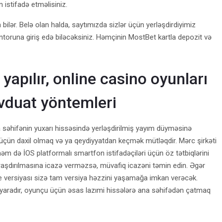
 istifadə etməlisiniz.
 bilər. Belə olan halda, saytımızda sizlər üçün yerləşdirdiyimiz
ontoruna giriş edə biləcəksiniz. Həmçinin MostBet kartla depozit və
yapılır, online casino oyunları
mevduat yöntemleri
 səhifənin yuxarı hissəsində yerləşdirilmiş yayım düyməsinə
ün daxil olmaq və ya qeydiyyatdan keçmək mütləqdir. Mərc şirkəti
həm də İOS platformalı smartfon istifadəçiləri üçün öz tətbiqlərini
aşdırılmasına icazə verməzsə, müvafiq icazəni təmin edin. Əgər
e versiyası sizə tam versiya həzzini yaşamağa imkan verəcək.
yaradır, oyunçu üçün əsas lazımi hissələrə ana səhifədən çatmaq