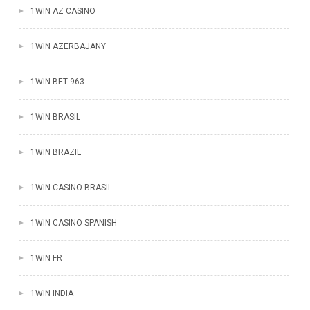
1WIN AZ CASINO
1WIN AZERBAJANY
1WIN BET 963
1WIN BRASIL
1WIN BRAZIL
1WIN CASINO BRASIL
1WIN CASINO SPANISH
1WIN FR
1WIN INDIA