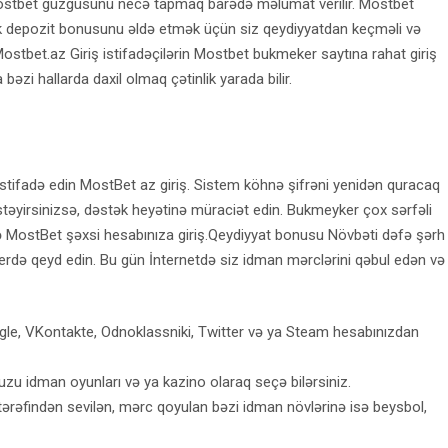
 Mostbet güzgüsünü necə tapmaq barədə məlumat verilir. Mostbet
 depozit bonusunu əldə etmək üçün siz qeydiyyatdan keçməli və
ostbet.az Giriş istifadəçilərin Mostbet bukmeker saytına rahat giriş
əzi hallarda daxil olmaq çətinlik yarada bilir.
 istifadə edin MostBet az giriş. Sistem köhnə şifrəni yenidən quracaq
stəyirsinizsə, dəstək heyətinə müraciət edin. Bukmeyker çox sərfəli
və MostBet şəxsi hesabınıza giriş.Qeydiyyat bonusu Növbəti dəfə şərh
rdə qeyd edin. Bu gün İnternetdə siz idman mərclərini qəbul edən və
gle, VKontakte, Odnoklassniki, Twitter və ya Steam hesabınızdan
u idman oyunları və ya kazino olaraq seçə bilərsiniz.
rəfindən sevilən, mərc qoyulan bəzi idman növlərinə isə beysbol,