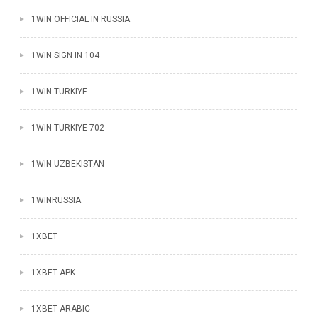
1WIN OFFICIAL IN RUSSIA
1WIN SIGN IN 104
1WIN TURKIYE
1WIN TURKIYE 702
1WIN UZBEKISTAN
1WINRUSSIA
1XBET
1XBET APK
1XBET ARABIC