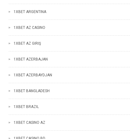
1XBET ARGENTINA
1XBET AZ CASINO
1XBET AZ GIRIŞ
1XBET AZERBAJAN
1XBET AZERBAYDJAN
1XBET BANGLADESH
1XBET BRAZIL
1XBET CASINO AZ
1XBET CASINO BD