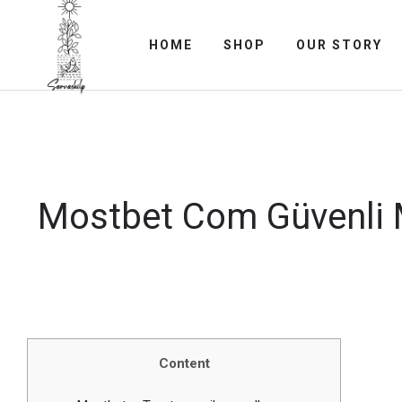
HOME
SHOP
OUR STORY
Mostbet Com Güvenli Mi?
Content