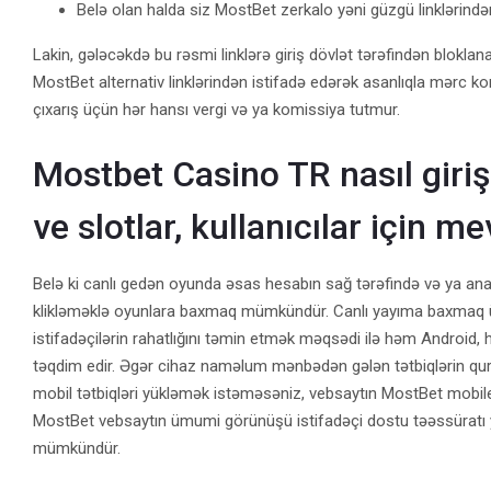
Belə olan halda siz MostBet zerkalo yəni güzgü linklərindən
Lakin, gələcəkdə bu rəsmi linklərə giriş dövlət tərəfindən bloklana
MostBet alternativ linklərindən istifadə edərək asanlıqla mərc k
çıxarış üçün hər hansı vergi və ya komissiya tutmur.
Mostbet Casino TR nasıl giriş 
ve slotlar, kullanıcılar için 
Belə ki canlı gedən oyunda əsas hesabın sağ tərəfində və ya ana
klikləməklə oyunlara baxmaq mümkündür. Canlı yayıma baxmaq üç
istifadəçilərin rahatlığını təmin etmək məqsədi ilə həm Android, 
təqdim edir. Əgər cihaz naməlum mənbədən gələn tətbiqlərin qur
mobil tətbiqləri yükləmək istəməsəniz, vebsaytın MostBet mobil
MostBet vebsaytın ümumi görünüşü istifadəçi dostu təəssüratı 
mümkündür.