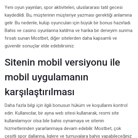
Yeni oyun yayınları, spor aktiviteleri, uluslararası tatil gecesi
kaydedildi. Bu, müşterinin müşteriye yazması gerektiği anlamına
gelir. Bu nedenle, kulüp oyuncuları için büyük bir bonus hazırladı.
Bahis ve casino oyunlarına katılma ve harika bir deneyim sunma
fırsatı sunan Mostbet, diğer sitelerden daha kapsamlı ve
güvenilir sonuçlar elde edebilirsiniz.
Sitenin mobil versiyonu ile
mobil uygulamanın
karşılaştırılması
Daha fazla bilgi için ilgili bonusun hüküm ve koşullarını kontrol
edin. Kullanıcılar, bir ayna web sitesi kullanarak, resmi site
kullanılamıyor olsa bile bahis oynamaya ve sitenin
hizmetlerinden yararlanmaya devam edebilir. Mostbet, çok
çeşitli spor dallarına, liglere ve turnuvalara bahis yapabileceğiniz