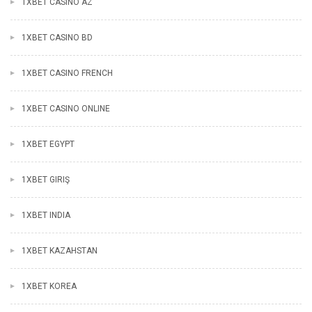
1XBET CASINO AZ
1XBET CASINO BD
1XBET CASINO FRENCH
1XBET CASINO ONLINE
1XBET EGYPT
1XBET GIRIŞ
1XBET INDIA
1XBET KAZAHSTAN
1XBET KOREA