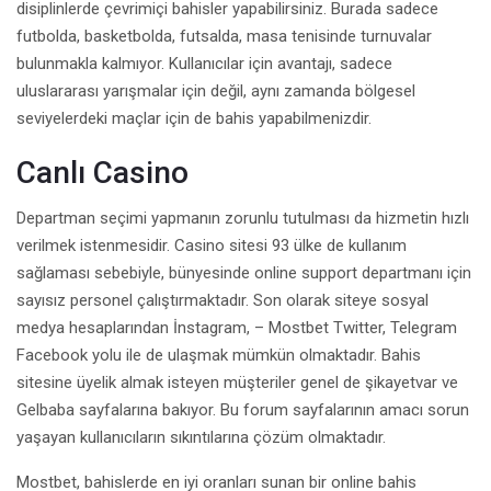
disiplinlerde çevrimiçi bahisler yapabilirsiniz. Burada sadece
futbolda, basketbolda, futsalda, masa tenisinde turnuvalar
bulunmakla kalmıyor. Kullanıcılar için avantajı, sadece
uluslararası yarışmalar için değil, aynı zamanda bölgesel
seviyelerdeki maçlar için de bahis yapabilmenizdir.
Canlı Casino
Departman seçimi yapmanın zorunlu tutulması da hizmetin hızlı
verilmek istenmesidir. Casino sitesi 93 ülke de kullanım
sağlaması sebebiyle, bünyesinde online support departmanı için
sayısız personel çalıştırmaktadır. Son olarak siteye sosyal
medya hesaplarından İnstagram, – Mostbet Twitter, Telegram
Facebook yolu ile de ulaşmak mümkün olmaktadır. Bahis
sitesine üyelik almak isteyen müşteriler genel de şikayetvar ve
Gelbaba sayfalarına bakıyor. Bu forum sayfalarının amacı sorun
yaşayan kullanıcıların sıkıntılarına çözüm olmaktadır.
Mostbet, bahislerde en iyi oranları sunan bir online bahis