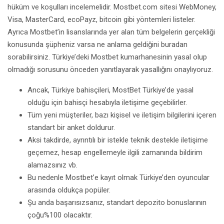
hüküm ve koşulları incelemelidir. Mostbet.com sitesi WebMoney,
Visa, MasterCard, ecoPayz, bitcoin gibi yöntemleri listeler.
Ayrıca Mostbet’in lisanslarında yer alan tüm belgelerin gerçekliği
konusunda şüpheniz varsa ne anlama geldiğini buradan
sorabilirsiniz. Türkiye’deki Mostbet kumarhanesinin yasal olup
olmadığı sorusunu önceden yanıtlayarak yasallığını onaylıyoruz.
Ancak, Türkiye bahisçileri, MostBet Türkiye’de yasal
olduğu için bahisçi hesabıyla iletişime geçebilirler.
Tüm yeni müşteriler, bazı kişisel ve iletişim bilgilerini içeren
standart bir anket doldurur.
Aksi takdirde, ayrıntılı bir istekle teknik destekle iletişime
geçemez, hesap engellemeyle ilgili zamanında bildirim
alamazsınız vb.
Bu nedenle Mostbet’e kayıt olmak Türkiye’den oyuncular
arasında oldukça popüler.
Şu anda başarısızsanız, standart depozito bonuslarının
çoğu%100 olacaktır.