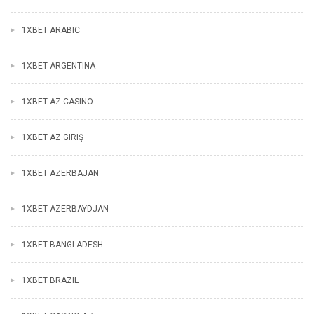
1XBET ARABIC
1XBET ARGENTINA
1XBET AZ CASINO
1XBET AZ GIRIŞ
1XBET AZERBAJAN
1XBET AZERBAYDJAN
1XBET BANGLADESH
1XBET BRAZIL