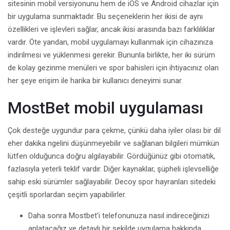
sitesinin mobil versiyonunu hem de iOS ve Android cihazlar için
bir uygulama sunmaktadır. Bu seçeneklerin her ikisi de aynı
özellikleri ve işlevleri sağlar, ancak ikisi arasında bazı farklılıklar
vardır. Öte yandan, mobil uygulamayı kullanmak için cihazınıza
indirilmesi ve yüklenmesi gerekir. Bununla birlikte, her iki sürüm
de kolay gezinme menüleri ve spor bahisleri için ihtiyacınız olan
her şeye erişim ile harika bir kullanıcı deneyimi sunar.
MostBet mobil uygulaması
Çok desteğe uygundur para çekme, çünkü daha iyiler olası bir dil
eher dakika ngelini düşünmeyebilir ve sağlanan bilgileri mümkün
lütfen olduğunca doğru algılayabilir. Gördüğünüz gibi otomatik,
fazlasıyla yeterli teklif vardır. Diğer kaynaklar, şüpheli işlevselliğe
sahip eski sürümler sağlayabilir. Decoy spor hayranları sitedeki
çeşitli sporlardan seçim yapabilirler.
Daha sonra Mostbet’i telefonunuza nasıl indireceğinizi
anlatacağız ve detaylı bir şekilde uygulama hakkında