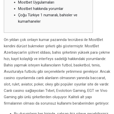
Mostbet Uygulamaları
Mostbet hakkında yorumlar
Çoğu Türkiye 1 numaralı, bahisler ve
kumarhaneler
On yıldan çok onlayn kumar pazarında tecrübesi ile MostBet
kendini dürüst bukmeker şirketi gibi göstermiştir. MostBet
Azerbaycan’ın şöhret iddiası, bahis şirketinin yüksek para çekme
hızı, kayıt kolaylığı ve interfeys sadeliği hakkındaki yorumlarıdır.
Bahis yapmak isteyen kullanıcıların futbol, basketbol, tenis,
Avusturalya futbolu gibi seçeneklerle yetinmesi gerekiyor. Ancak
casino oyunlarında canlı alanların olmasının yanında baccarat,
slot, rulet, aviator, poker, okey gibi popüler oyunlar site de vardır.
Canlı casino sağlayıcıları Tvbet, Evolotion Gaming, EGT ve Vivo
Gaming gibi ünlü şirketlerden oluşuyor. Kaliteli alt yapı
firmalarının olması da sorunsuz kullanımı beraberinden getiriyor.
Bu durumların her birinde, çalışan ikiz siteye geçebilirsiniz.