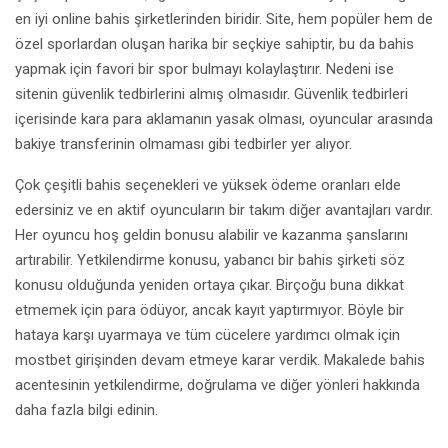
en iyi online bahis şirketlerinden biridir. Site, hem popüler hem de
özel sporlardan oluşan harika bir seçkiye sahiptir, bu da bahis
yapmak için favori bir spor bulmayı kolaylaştırır. Nedeni ise
sitenin güvenlik tedbirlerini almış olmasıdır. Güvenlik tedbirleri
içerisinde kara para aklamanın yasak olması, oyuncular arasında
bakiye transferinin olmaması gibi tedbirler yer alıyor.
Çok çeşitli bahis seçenekleri ve yüksek ödeme oranları elde
edersiniz ve en aktif oyuncuların bir takım diğer avantajları vardır.
Her oyuncu hoş geldin bonusu alabilir ve kazanma şanslarını
artırabilir. Yetkilendirme konusu, yabancı bir bahis şirketi söz
konusu olduğunda yeniden ortaya çıkar. Birçoğu buna dikkat
etmemek için para ödüyor, ancak kayıt yaptırmıyor. Böyle bir
hataya karşı uyarmaya ve tüm cücelere yardımcı olmak için
mostbet girişinden devam etmeye karar verdik. Makalede bahis
acentesinin yetkilendirme, doğrulama ve diğer yönleri hakkında
daha fazla bilgi edinin.