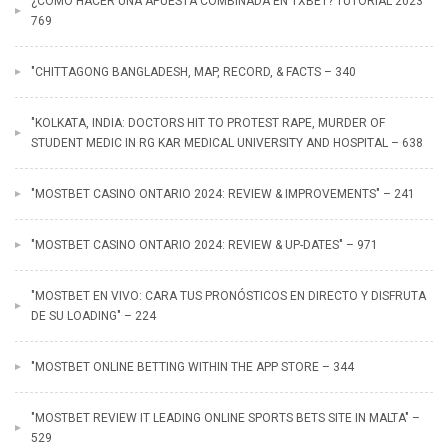
¿CÓMO HACER UNA APUESTA COMBINADA EN 1XBET? TUTORIAL 2023
769
"CHITTAGONG BANGLADESH, MAP, RECORD, & FACTS – 340
"KOLKATA, INDIA: DOCTORS HIT TO PROTEST RAPE, MURDER OF
STUDENT MEDIC IN RG KAR MEDICAL UNIVERSITY AND HOSPITAL – 638
"MOSTBET CASINO ONTARIO 2024: REVIEW & IMPROVEMENTS" – 241
"MOSTBET CASINO ONTARIO 2024: REVIEW & UP-DATES" – 971
"MOSTBET EN VIVO: CARA TUS PRONÓSTICOS EN DIRECTO Y DISFRUTA
DE SU LOADING" – 224
"‎MOSTBET ONLINE BETTING WITHIN THE APP STORE – 344
"MOSTBET REVIEW IT LEADING ONLINE SPORTS BETS SITE IN MALTA" –
529