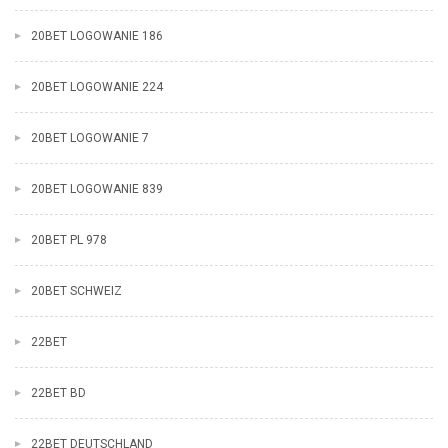
20BET LOGOWANIE 186
20BET LOGOWANIE 224
20BET LOGOWANIE 7
20BET LOGOWANIE 839
20BET PL 978
20BET SCHWEIZ
22BET
22BET BD
22BET DEUTSCHLAND