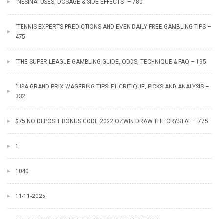
"NESINA: USES, DOSAGE & SIDE EFFECTS" – 780
"TENNIS EXPERTS PREDICTIONS AND EVEN DAILY FREE GAMBLING TIPS –
475
"THE SUPER LEAGUE GAMBLING GUIDE, ODDS, TECHNIQUE & FAQ – 195
"USA GRAND PRIX WAGERING TIPS: F1 CRITIQUE, PICKS AND ANALYSIS –
332
$75 NO DEPOSIT BONUS CODE 2022 OZWIN DRAW THE CRYSTAL – 775
1
1040
11-11-2025