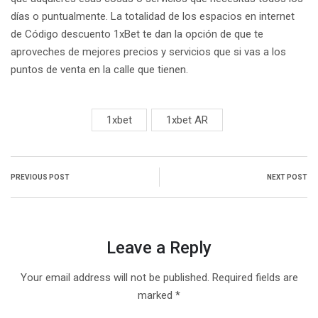
días o puntualmente. La totalidad de los espacios en internet
de Código descuento 1xBet te dan la opción de que te
aproveches de mejores precios y servicios que si vas a los
puntos de venta en la calle que tienen.
1xbet
1xbet AR
PREVIOUS POST
NEXT POST
Leave a Reply
Your email address will not be published.
Required fields are
marked
*