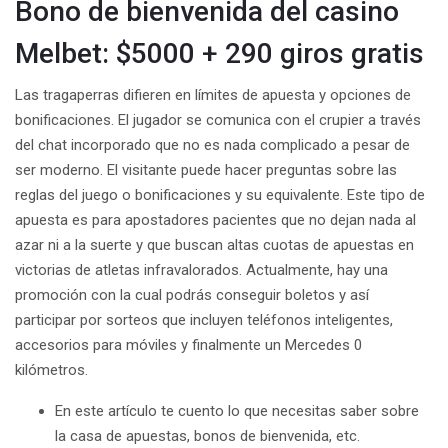
Bono de bienvenida del casino
Melbet: $5000 + 290 giros gratis
Las tragaperras difieren en límites de apuesta y opciones de
bonificaciones. El jugador se comunica con el crupier a través
del chat incorporado que no es nada complicado a pesar de
ser moderno. El visitante puede hacer preguntas sobre las
reglas del juego o bonificaciones y su equivalente. Este tipo de
apuesta es para apostadores pacientes que no dejan nada al
azar ni a la suerte y que buscan altas cuotas de apuestas en
victorias de atletas infravalorados. Actualmente, hay una
promoción con la cual podrás conseguir boletos y así
participar por sorteos que incluyen teléfonos inteligentes,
accesorios para móviles y finalmente un Mercedes 0
kilómetros.
En este artículo te cuento lo que necesitas saber sobre
la casa de apuestas, bonos de bienvenida, etc.