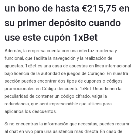
un bono de hasta €215,75 en
su primer depósito cuando
use este cupón 1xBet
Además, la empresa cuenta con una interfaz moderna y
funcional, que facilita la navegación y la realización de
apuestas. 1xBet es una casa de apuestas en línea internacional
bajo licencia de la autoridad de juegos de Curaçao. En nuestra
sección puedes encontrar dos tipos de cupones o códigos
promocionales en Código descuento 1xBet. Unos tienen la
peculiaridad de contener un código cifrado, valga la
redundancia, que será imprescindible que utilices para
aplicarlos los descuentos.
Si no encuentras la información que necesitas, puedes recurrir
al chat en vivo para una asistencia más directa. En caso de