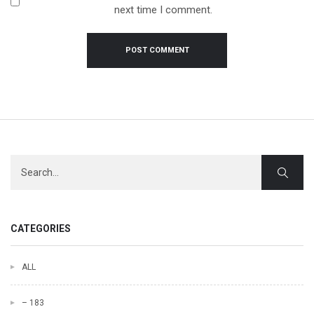
next time I comment.
CATEGORIES
ALL
– 183