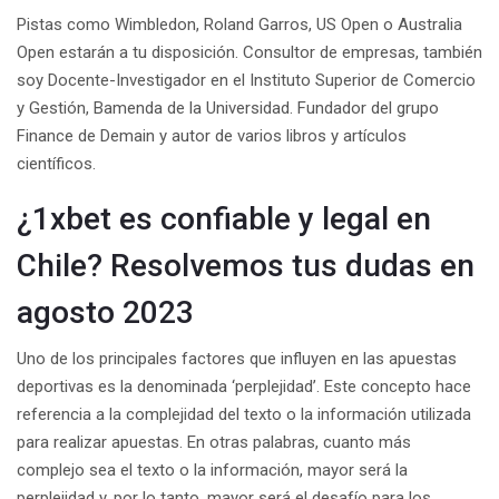
Pistas como Wimbledon, Roland Garros, US Open o Australia
Open estarán a tu disposición. Consultor de empresas, también
soy Docente-Investigador en el Instituto Superior de Comercio
y Gestión, Bamenda de la Universidad. Fundador del grupo
Finance de Demain y autor de varios libros y artículos
científicos.
¿1xbet es confiable y legal en
Chile? Resolvemos tus dudas en
agosto 2023
Uno de los principales factores que influyen en las apuestas
deportivas es la denominada ‘perplejidad’. Este concepto hace
referencia a la complejidad del texto o la información utilizada
para realizar apuestas. En otras palabras, cuanto más
complejo sea el texto o la información, mayor será la
perplejidad y, por lo tanto, mayor será el desafío para los