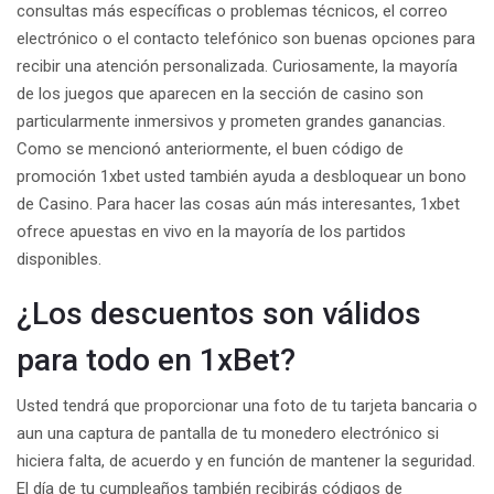
consultas más específicas o problemas técnicos, el correo
electrónico o el contacto telefónico son buenas opciones para
recibir una atención personalizada. Curiosamente, la mayoría
de los juegos que aparecen en la sección de casino son
particularmente inmersivos y prometen grandes ganancias.
Como se mencionó anteriormente, el buen código de
promoción 1xbet usted también ayuda a desbloquear un bono
de Casino. Para hacer las cosas aún más interesantes, 1xbet
ofrece apuestas en vivo en la mayoría de los partidos
disponibles.
¿Los descuentos son válidos
para todo en 1xBet?
Usted tendrá que proporcionar una foto de tu tarjeta bancaria o
aun una captura de pantalla de tu monedero electrónico si
hiciera falta, de acuerdo y en función de mantener la seguridad.
El día de tu cumpleaños también recibirás códigos de