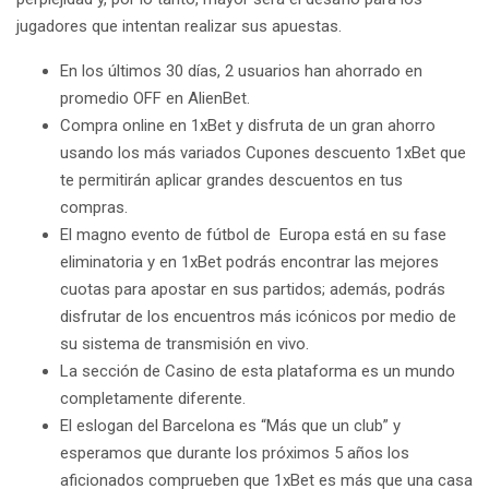
jugadores que intentan realizar sus apuestas.
En los últimos 30 días, 2 usuarios han ahorrado en
promedio OFF en AlienBet.
Compra online en 1xBet y disfruta de un gran ahorro
usando los más variados Cupones descuento 1xBet que
te permitirán aplicar grandes descuentos en tus
compras.
El magno evento de fútbol de Europa está en su fase
eliminatoria y en 1xBet podrás encontrar las mejores
cuotas para apostar en sus partidos; además, podrás
disfrutar de los encuentros más icónicos por medio de
su sistema de transmisión en vivo.
La sección de Casino de esta plataforma es un mundo
completamente diferente.
El eslogan del Barcelona es “Más que un club” y
esperamos que durante los próximos 5 años los
aficionados comprueben que 1xBet es más que una casa