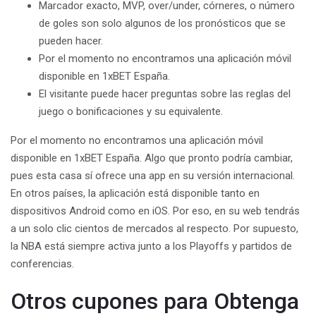
Marcador exacto, MVP, over/under, córneres, o número
de goles son solo algunos de los pronósticos que se
pueden hacer.
Por el momento no encontramos una aplicación móvil
disponible en 1xBET España.
El visitante puede hacer preguntas sobre las reglas del
juego o bonificaciones y su equivalente.
Por el momento no encontramos una aplicación móvil
disponible en 1xBET España. Algo que pronto podría cambiar,
pues esta casa sí ofrece una app en su versión internacional.
En otros países, la aplicación está disponible tanto en
dispositivos Android como en iOS. Por eso, en su web tendrás
a un solo clic cientos de mercados al respecto. Por supuesto,
la NBA está siempre activa junto a los Playoffs y partidos de
conferencias.
Otros cupones para Obtenga