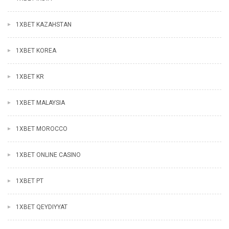
1XBET KAZAHSTAN
1XBET KOREA
1XBET KR
1XBET MALAYSIA
1XBET MOROCCO
1XBET ONLINE CASINO
1XBET PT
1XBET QEYDIYYAT