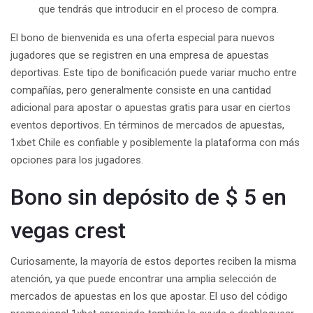
que tendrás que introducir en el proceso de compra.
El bono de bienvenida es una oferta especial para nuevos
jugadores que se registren en una empresa de apuestas
deportivas. Este tipo de bonificación puede variar mucho entre
compañías, pero generalmente consiste en una cantidad
adicional para apostar o apuestas gratis para usar en ciertos
eventos deportivos. En términos de mercados de apuestas,
1xbet Chile es confiable y posiblemente la plataforma con más
opciones para los jugadores.
Bono sin depósito de $ 5 en
vegas crest
Curiosamente, la mayoría de estos deportes reciben la misma
atención, ya que puede encontrar una amplia selección de
mercados de apuestas en los que apostar. El uso del código