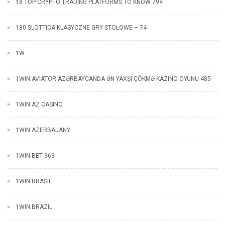
18 TOP CRYPTO TRADING PLATFORMS TO KNOW 794
180 SLOTTICA KLASYCZNE GRY STOŁOWE – 74
1W
1WIN AVIATOR AZƏRBAYCANDA ƏN YAXŞI ÇÖKMƏ KAZINO OYUNU 485
1WIN AZ CASINO
1WIN AZERBAJANY
1WIN BET 963
1WIN BRASIL
1WIN BRAZIL