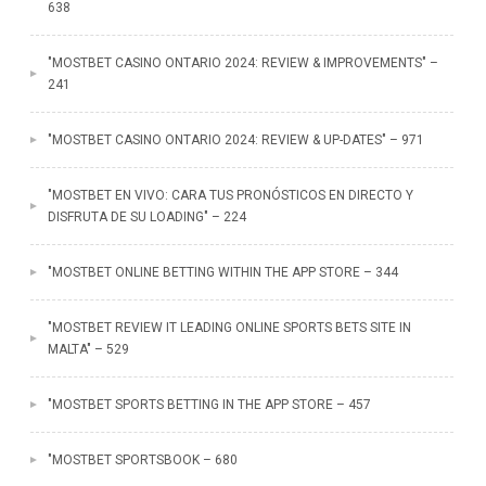
638
"MOSTBET CASINO ONTARIO 2024: REVIEW & IMPROVEMENTS" –
241
"MOSTBET CASINO ONTARIO 2024: REVIEW & UP-DATES" – 971
"MOSTBET EN VIVO: CARA TUS PRONÓSTICOS EN DIRECTO Y
DISFRUTA DE SU LOADING" – 224
"‎MOSTBET ONLINE BETTING WITHIN THE APP STORE – 344
"MOSTBET REVIEW IT LEADING ONLINE SPORTS BETS SITE IN
MALTA" – 529
"‎MOSTBET SPORTS BETTING IN THE APP STORE – 457
"MOSTBET SPORTSBOOK – 680