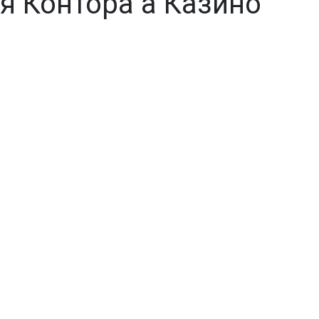
я Контора а Казино