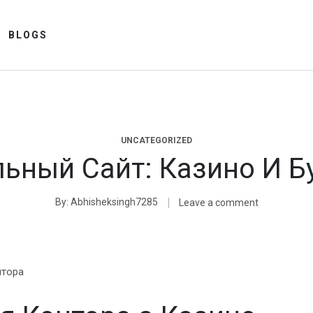
BLOGS
UNCATEGORIZED
льный Сайт: Казино И Б
By
Abhisheksingh7285
Leave a comment
нтора