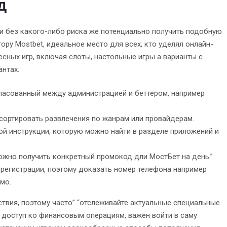
д
ки без какого-либо риска же потенциально получить подобную
ру Mostbet, идеальное место для всех, кто уделял онлайн-
сных игр, включая слоты, настольные игры а варианты с
нтах.
гласованный между администрацией и беттером, например
сортировать развлечения по жанрам или провайдерам.
ной инструкции, которую можно найти в разделе приложений и
можно получить конкретный промокод дли МостБет на день.”
ез регистрации, поэтому доказать номер телефона например
мо.
твия, поэтому часто” “отслеживайте актуальные специальные
ь доступ ко финансовым операциям, важен войти в саму