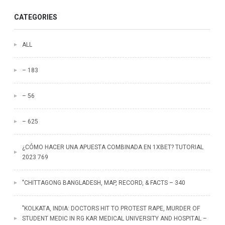
CATEGORIES
ALL
– 183
– 56
– 625
¿CÓMO HACER UNA APUESTA COMBINADA EN 1XBET? TUTORIAL
2023 769
"CHITTAGONG BANGLADESH, MAP, RECORD, & FACTS – 340
"KOLKATA, INDIA: DOCTORS HIT TO PROTEST RAPE, MURDER OF
STUDENT MEDIC IN RG KAR MEDICAL UNIVERSITY AND HOSPITAL –