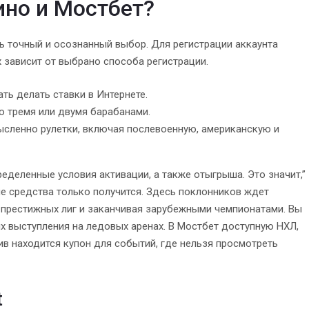
ино и Мостбет?
ь точный и осознанный выбор. Для регистрации аккаунта
 зависит от выбрано способа регистрации.
ть делать ставки в Интернете.
о тремя или двумя барабанами.
ысленно рулетки, включая послевоенную, американскую и
деленные условия активации, а также отыгрыша. Это значит,”
е средства только получится. Здесь поклонников ждет
 престижных лиг и заканчивая зарубежными чемпионатами. Вы
х выступления на ледовых аренах. В Мостбет доступную НХЛ,
ив находится купон для событий, где нельзя просмотреть
t