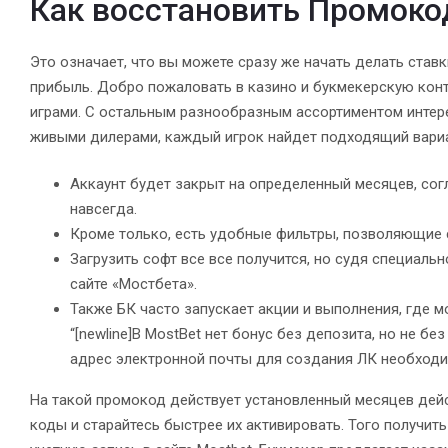
Как восстановить Промоко
Это означает, что вы можете сразу же начать делать став
прибыль. Добро пожаловать в казино и букмекерскую конто
играми. С остальным разнообразным ассортиментом интере
живыми дилерами, каждый игрок найдет подходящий вариа
Аккаунт будет закрыт на определенный месяцев, со
навсегда.
Кроме только, есть удобные фильтры, позволяющие 
Загрузить софт все все получится, но судя специаль
сайте «Мостбета».
Также БК часто запускает акции и выполнения, где 
“[newline]В MostBet нет бонус без депозита, но не б
адрес электронной почты для создания ЛК необходи
На такой промокод действует установленный месяцев дейс
коды и старайтесь быстрее их активировать. Того получит