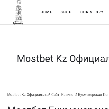
HOME
SHOP
OUR STORY
Mostbet Kz Официа
Mostbet Kz Официальный Сайт: Казино И Букмекерская Ко