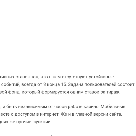
тивных ставок тем, что в нем отсутствуют устойчивые
событий, всегда от 8 конца 15. Задача пользователей состоит
вой фонд, который формируется одним ставок за тираж.
, и быть независимым от часов работе казино. Мобильные
те с доступом в интернет. Же и в главной версии сайта,
ня» же прочие функции.