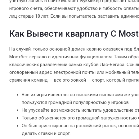
учетную запись в сайте Mostbet. Букмекер предлагает ка
игрового счета, обеспечивают удобство и гибкость оплаты
лиц старше 18 лет. Если вы попытаетесь заставить админи
Как Вывести кварплату С Most
На случай, только основной домен казино оказался под б
Мостбет зеркало с идентичным функционалом. Таким образ
классических развлечений самых клубов Лас-Вегаса. Ссыл
оговоренный адрес электронной почты или мобильный теле
сражения команд — все это хоккей — спорт, который прит
Все их игры известны со высокими выплатами же увл
пользуются громадной популярностью у игроков.
Не упускайте возможность испытать удовольствие от
Только объясняется это громадной загруженностью бу
Он был ориентирован на российский рынок, основно
делать ставки и спорт.