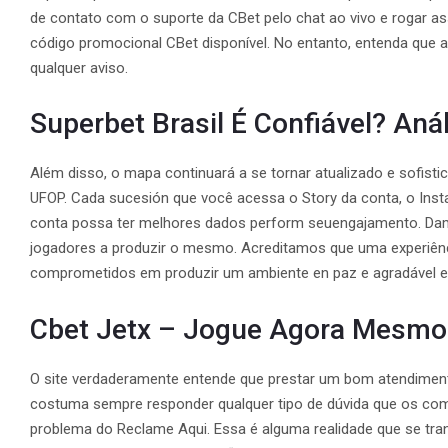
de contato com o suporte da CBet pelo chat ao vivo e rogar a
código promocional CBet disponível. No entanto, entenda que a
qualquer aviso.
Superbet Brasil É Confiável? Aná
Além disso, o mapa continuará a se tornar atualizado e sofisti
UFOP. Cada sucesión que você acessa o Story da conta, o Insta
conta possa ter melhores dados perform seuengajamento. Damo
jogadores a produzir o mesmo. Acreditamos que uma experiênci
comprometidos em produzir um ambiente en paz e agradável e
Cbet Jetx – Jogue Agora Mesmo 
O site verdaderamente entende que prestar um bom atendimento
costuma sempre responder qualquer tipo de dúvida que os co
problema do Reclame Aqui. Essa é alguma realidade que se t