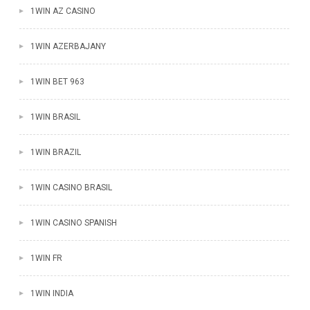
1WIN AZ CASINO
1WIN AZERBAJANY
1WIN BET 963
1WIN BRASIL
1WIN BRAZIL
1WIN CASINO BRASIL
1WIN CASINO SPANISH
1WIN FR
1WIN INDIA