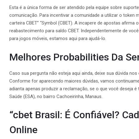
Esta é a única forma de ser atendido pela equipe sobre suporte
comunicação. Para incentivar a comunidade a utilizar o token 
carteira CBET” “Symbol (CBET). A incapere de apostas afirma o
reabastecimento para saldo CBET. Independentemente de você 
para jogos móveis, estamos aqui para ajudá-lo.
Melhores Probabilities Da S
Caso sua pergunta não esteja aqui ainda, deixe sua dúvida nos
Conforme for aparecendo maiores dúvidas, vamos continuamen
adianta apenas produzir a reclamação, se o que você deseja é t
Saúde (ESA), no bairro Cachoeirinha, Manaus.
“cbet Brasil: É Confiável? C
Online