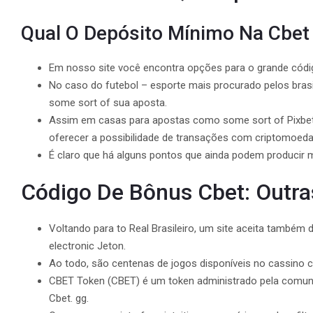
Qual O Depósito Mínimo Na Cbet 
Em nosso site você encontra opções para o grande códig
No caso do futebol – esporte mais procurado pelos brasil
some sort of sua aposta.
Assim em casas para apostas como some sort of Pixbet,
oferecer a possibilidade de transações com criptomoeda
É claro que há alguns pontos que ainda podem producir m
Código De Bônus Cbet: Outra
Voltando para to Real Brasileiro, um site aceita também de
electronic Jeton.
Ao todo, são centenas de jogos disponíveis no cassino 
CBET Token (CBET) é um token administrado pela comunid
Cbet. gg.