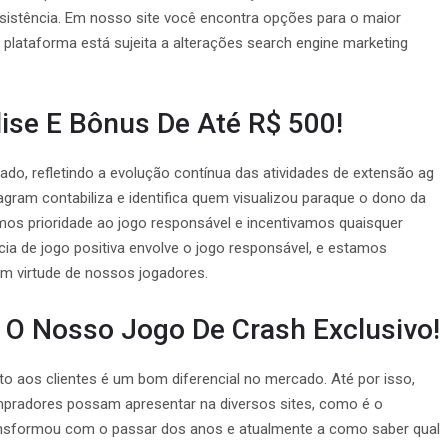
ssistência. Em nosso site você encontra opções para o maior
 plataforma está sujeita a alterações search engine marketing
lise E Bônus De Até R$ 500!
cado, refletindo a evolução contínua das atividades de extensão ag
gram contabiliza e identifica quem visualizou paraque o dono da
s prioridade ao jogo responsável e incentivamos quaisquer
a de jogo positiva envolve o jogo responsável, e estamos
m virtude de nossos jogadores.
O Nosso Jogo De Crash Exclusivo!
 aos clientes é um bom diferencial no mercado. Até por isso,
mpradores possam apresentar na diversos sites, como é o
ransformou com o passar dos anos e atualmente a como saber qual