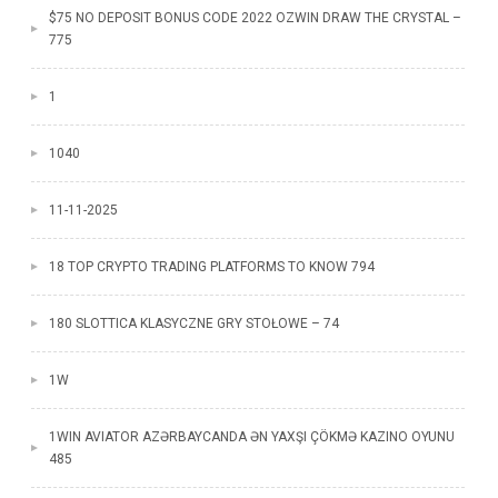
$75 NO DEPOSIT BONUS CODE 2022 OZWIN DRAW THE CRYSTAL –
775
1
1040
11-11-2025
18 TOP CRYPTO TRADING PLATFORMS TO KNOW 794
180 SLOTTICA KLASYCZNE GRY STOŁOWE – 74
1W
1WIN AVIATOR AZƏRBAYCANDA ƏN YAXŞI ÇÖKMƏ KAZINO OYUNU
485