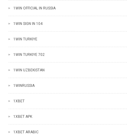
1WIN OFFICIAL IN RUSSIA
1WIN SIGN IN 104
1WIN TURKIYE
1WIN TURKIYE 702
1WIN UZBEKISTAN
1WINRUSSIA
1XBET
1XBET APK
1XBET ARABIC