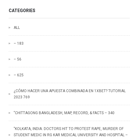
CATEGORIES
ALL
– 183
– 56
– 625
¿CÓMO HACER UNA APUESTA COMBINADA EN 1XBET? TUTORIAL
2023 769
"CHITTAGONG BANGLADESH, MAP, RECORD, & FACTS – 340
"KOLKATA, INDIA: DOCTORS HIT TO PROTEST RAPE, MURDER OF
STUDENT MEDIC IN RG KAR MEDICAL UNIVERSITY AND HOSPITAL –