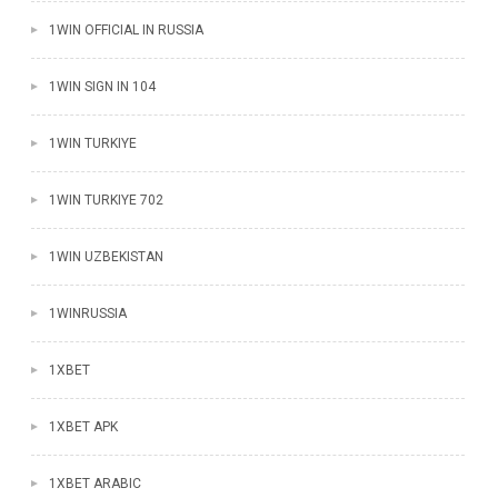
1WIN OFFICIAL IN RUSSIA
1WIN SIGN IN 104
1WIN TURKIYE
1WIN TURKIYE 702
1WIN UZBEKISTAN
1WINRUSSIA
1XBET
1XBET APK
1XBET ARABIC