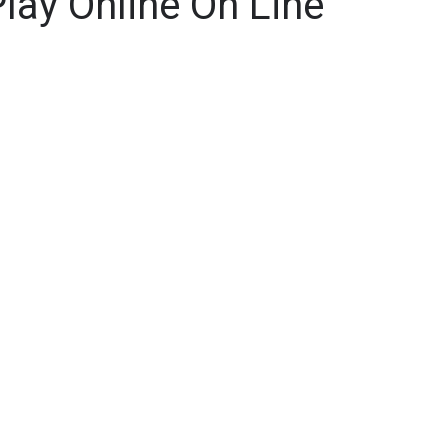
lay Online On Line