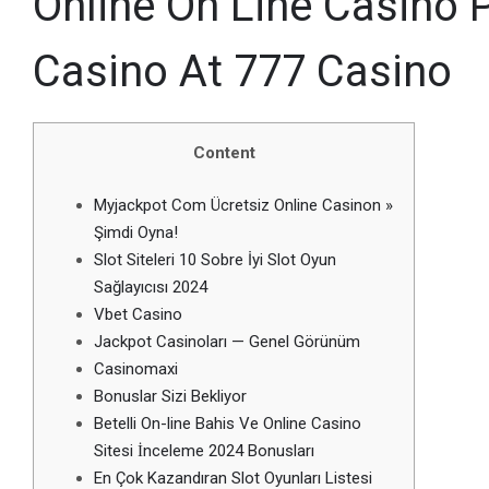
Online On Line Casino P
Casino At 777 Casino
Content
Myjackpot Com Ücretsiz Online Casinon »
Şimdi Oyna!
Slot Siteleri 10 Sobre İyi Slot Oyun
Sağlayıcısı 2024
Vbet Casino
Jackpot Casinoları — Genel Görünüm
Casinomaxi
Bonuslar Sizi Bekliyor
Betelli On-line Bahis Ve Online Casino
Sitesi İnceleme 2024 Bonusları
En Çok Kazandıran Slot Oyunları Listesi