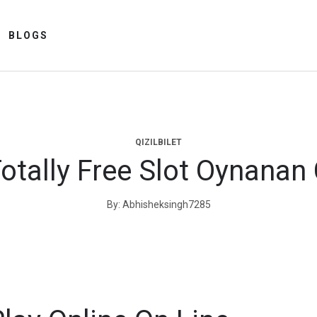
BLOGS
QIZILBILET
Totally Free Slot Oynanan 
By
Abhisheksingh7285