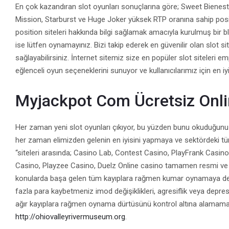
En çok kazandıran slot oyunları sonuçlarına göre; Sweet Bienest
Mission, Starburst ve Huge Joker yüksek RTP oranına sahip positi
position siteleri hakkında bilgi sağlamak amacıyla kurulmuş bir bl
ise lütfen oynamayınız. Bizi takip ederek en güvenilir olan slot site
sağlayabilirsiniz. İnternet sitemiz size en popüler slot siteleri
eğlenceli oyun seçeneklerini sunuyor ve kullanıcılarımız için en i
Myjackpot Com Ücretsiz Onli
Her zaman yeni slot oyunları çıkıyor, bu yüzden bunu okuduğunuz 
her zaman elimizden gelenin en iyisini yapmaya ve sektördeki tü
“siteleri arasında; Casino Lab, Contest Casino, PlayFrank Casin
Casino, Playzee Casino, Duelz Online casino tamamen resmi ve yas
konularda başa gelen tüm kayıplara rağmen kumar oynamaya deva
fazla para kaybetmeniz imod değişiklikleri, agresiflik veya depr
ağır kayıplara rağmen oynama dürtüsünü kontrol altına alamamak we
http://ohiovalleyrivermuseum.org
.