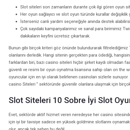
Slot siteleri son zamanların durante çok ilgi gören oyun site
Her oyun sağlayıcı ve slot oyun türünde kurallar değişiklik
İsterseniz canlı yardım seçeneğiyle anında destek alabilirsi
Çok sayıdaki kampanyalarımız ve sanal para birimimiz Twis
dakikaların keyfini ücretsiz çıkartarak.
Bunun gibi birçok kriteri göz önünde bulundurarak filtrelediğimiz T
olanlarını derledik. Hangi sitenin gerçekten para ödediği, hangisi
farklardan biri, bazı casino siteleri hiçbir şirket kaydı olmadan fa
güvenli ve resmi bir oyun oynatma lisansına sahip olan on the w
oyuncular için en iyi olarak belirlenen casinoları sizlerle sunuyor.
casino Siteleri ” sektöründe güvenilir olanlara ulaşmak için birço
Slot Siteleri 10 Sobre İyi Slot Oy
Evet, sektörde aktif hizmet veren neredeyse her casino sitesin
için iyi bir tavsiye sadece en yüksek goldmine slotlarını oynamak
olur, ancak tek sebep bu değil.