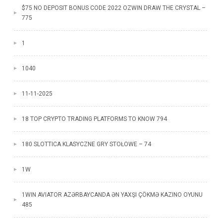
$75 NO DEPOSIT BONUS CODE 2022 OZWIN DRAW THE CRYSTAL –
775
1
1040
11-11-2025
18 TOP CRYPTO TRADING PLATFORMS TO KNOW 794
180 SLOTTICA KLASYCZNE GRY STOŁOWE – 74
1W
1WIN AVIATOR AZƏRBAYCANDA ƏN YAXŞI ÇÖKMƏ KAZINO OYUNU
485