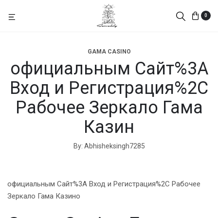
0
GAMA CASINO
официальным Сайт%3A
Вход и Регистрация%2C
Рабочее Зеркало Гама
Казин
By
Abhisheksingh7285
официальным Сайт%3A Вход и Регистрация%2C Рабочее
Зеркало Гама Казино