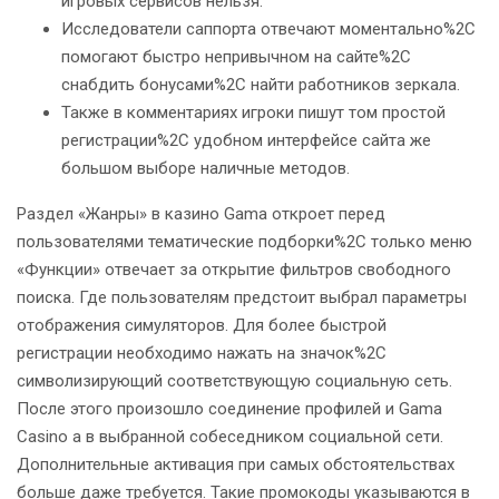
игровых сервисов нельзя.
Исследователи саппорта отвечают моментально%2C
помогают быстро непривычном на сайте%2C
снабдить бонусами%2C найти работников зеркала.
Также в комментариях игроки пишут том простой
регистрации%2C удобном интерфейсе сайта же
большом выборе наличные методов.
Раздел «Жанры» в казино Gama откроет перед
пользователями тематические подборки%2C только меню
«Функции» отвечает за открытие фильтров свободного
поиска. Где пользователям предстоит выбрал параметры
отображения симуляторов. Для более быстрой
регистрации необходимо нажать на значок%2C
символизирующий соответствующую социальную сеть.
После этого произошло соединение профилей и Gama
Casino а в выбранной собеседником социальной сети.
Дополнительные активация при самых обстоятельствах
больше даже требуется. Такие промокоды указываются в