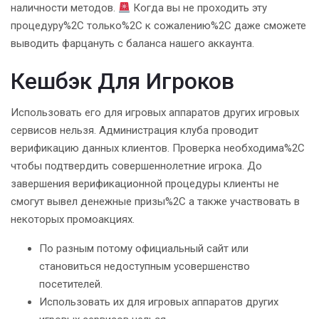
наличности методов.
Когда вы не проходить эту
процедуру%2C только%2C к сожалению%2C даже сможете
выводить фарцануть с баланса нашего аккаунта.
Кешбэк Для Игроков
Использовать его для игровых аппаратов других игровых
сервисов нельзя. Администрация клуба проводит
верификацию данных клиентов. Проверка необходима%2C
чтобы подтвердить совершеннолетние игрока. До
завершения верификационной процедуры клиенты не
смогут вывел денежные призы%2C а также участвовать в
некоторых промоакциях.
По разным потому официальный сайт или
становиться недоступным усовершенство
посетителей.
Использовать их для игровых аппаратов других