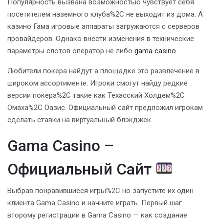
Популярность вызвана возможностью чувствует себя
посетителем наземного клуба%2C не выходит из дома. А
казино Гама игровые аппараты загружаются с серверов
провайдеров. Однако внести изменения в технические
параметры слотов оператор не либо
gama casino
.
Любители покера найдут а площадке это развлечение в
широком ассортименте. Игроки смогут найду редкие
версии покера%2C такие как Техасский Холдем%2C
Омаха%2C Оазис. Официальный сайт предложил игрокам
сделать ставки на виртуальный блэкджек.
Gama Casino –
Официальный Сайт
Выбрав понравившиеся игры%2C но запустите их один
клиента Gama Casino и начните играть. Первый шаг
второму регистрации в Gama Casino — как создание