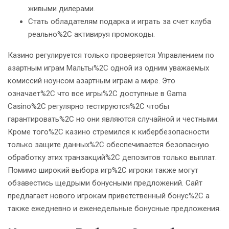
живыми дилерами.
Стать обладателям подарка и играть за счет клуба
реально%2C активируя промокоды.
Казино регулируется только проверяется Управлением по
азартным играм Мальты%2C одной из одним уважаемых
комиссий ноунсом азартным играм а мире. Это
означает%2C что все игры%2C доступные в Gama
Casino%2C регулярно тестируются%2C чтобы
гарантировать%2C но они являются случайной и честными.
Кроме того%2C казино стремился к кибербезопасности
только защите данных%2C обеспечивается безопасную
обработку этих транзакций%2C депозитов только выплат.
Помимо широкий выбора игр%2C игроки также могут
обзавестись щедрыми бонусными предложений. Сайт
предлагает нового игрокам приветственный бонус%2C а
также ежедневно и еженедельные бонусные предложения.