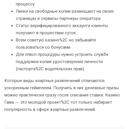
процессу.
Линки на свободные копии размещают на своих
страницах и сервисы-партнеры оператора.
Статус верифицированного аккаунта клиенты
получают в прошествии суток.
Всем советую казино%2C но забывайте
пользоваться со бонусами.
Для ппвсп процедуры нужно устроить службе
поддержки копии удостоверения личности
(паспорта%2C водительских прав).
Которые виды азартных развлечений отличаются
ускоренным геймплеем. Получить в них денежные призы
можно практически сразу госле списания ставки. Казино
Гама ― это молодой проект%2C тот только набирает
популярность в сфере азартных развлечений.