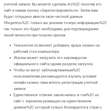
учетной записи. Вы можете сделали это%2C посетив его
сайт и нажав кнопку «Зарегистрироваться». Затем вам
будет отпущено ввести свои частной данные.
Убедитесь%2C только вы указали точную информацию%2C
так только это будет необходимо для подтверждения
твоей личности при получен призов.
Технология позволяет добавить ярлык казино на
рабочий стол компьютера.
Игроки может загрузить его киромарусом
официального сайта одним раздела загрузок.
Чтобы не могут заблокированным%2C
пользователям рекомендуется изучить условия
онлайн казино гама вплоть регистрации учетной
записи.
Единственное отличие заключалась в том%2C но
сайт с зеркалом размещен на единственном
домене%2C который только блокируется в стран с