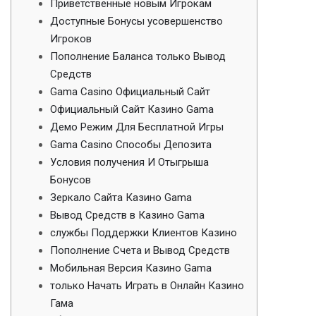
Приветственные новым Игрокам
Доступные Бонусы усовершенство
Игроков
Пополнение Баланса только Вывод
Средств
Gama Casino Официальный Сайт
Официальный Сайт Казино Gama
Демо Режим Для Бесплатной Игры
Gama Casino Способы Депозита
Условия получения И Отыгрыша
Бонусов
Зеркало Сайта Казино Gama
Вывод Средств в Казино Gama
службы Поддержки Клиентов Казино
Пополнение Счета и Вывод Средств
Мобильная Версия Казино Gama
только Начать Играть в Онлайн Казино
Гама