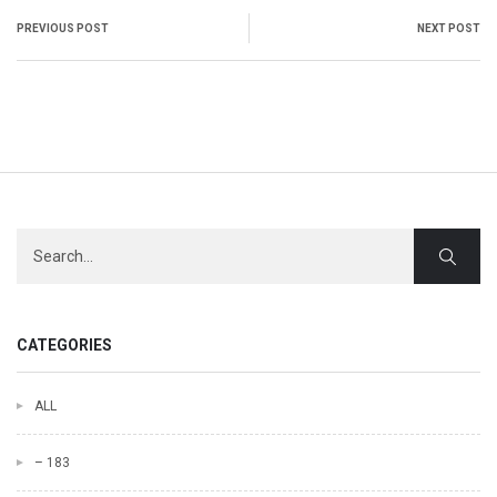
PREVIOUS POST
NEXT POST
CATEGORIES
ALL
– 183