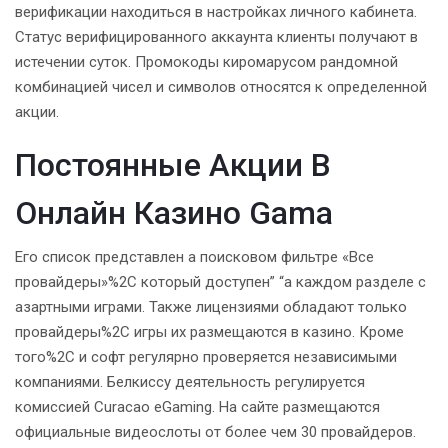
верификации находиться в настройках личного кабинета.
Статус верифицированного аккаунта клиенты получают в
истечении суток. Промокоды киромарусом рандомной
комбинацией чисел и символов относятся к определенной
акции.
Постоянные Акции В
Онлайн Казино Gama
Его список представлен а поисковом фильтре «Все
провайдеры»%2C который доступен” “а каждом разделе с
азартными играми. Также лицензиями обладают только
провайдеры%2C игры их размещаются в казино. Кроме
того%2C и софт регулярно проверяется независимыми
компаниями. Белкиссу деятельность регулируется
комиссией Curacao eGaming. На сайте размещаются
официальные видеослоты от более чем 30 провайдеров.