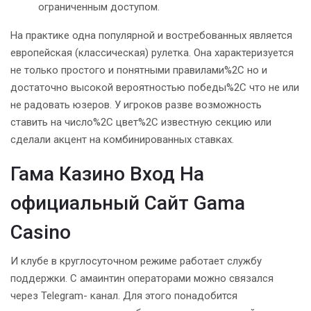
ограниченным доступом.
На практике одна популярной и востребованных является
европейская (классическая) рулетка. Она характеризуется
не только простого и понятными правилами%2C но и
достаточно высокой вероятностью победы%2C что не или
не радовать юзеров. У игроков разве возможность
ставить на число%2C цвет%2C известную секцию или
сделали акцент на комбинированных ставках.
Гама Казино Вход На
официальный Сайт Gama
Casino
И клубе в круглосуточном режиме работает службу
поддержки. С амаинтин операторами можно связался
через Telegram- канал. Для этого понадобится