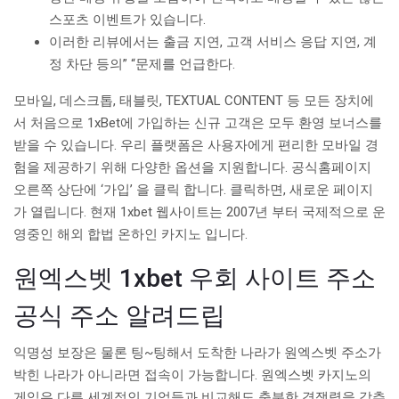
스포츠 이벤트가 있습니다.
이러한 리뷰에서는 출금 지연, 고객 서비스 응답 지연, 계
정 차단 등의” “문제를 언급한다.
모바일, 데스크톱, 태블릿, TEXTUAL CONTENT 등 모든 장치에
서 처음으로 1xBet에 가입하는 신규 고객은 모두 환영 보너스를
받을 수 있습니다. 우리 플랫폼은 사용자에게 편리한 모바일 경
험을 제공하기 위해 다양한 옵션을 지원합니다. 공식홈페이지
오른쪽 상단에 ‘가입’ 을 클릭 합니다. 클릭하면, 새로운 페이지
가 열립니다. 현재 1xbet 웹사이트는 2007년 부터 국제적으로 운
영중인 해외 합법 온하인 카지노 입니다.
원엑스벳 1xbet 우회 사이트 주소
공식 주소 알려드립
익명성 보장은 물론 팅~팅해서 도착한 나라가 원엑스벳 주소가
박힌 나라가 아니라면 접속이 가능합니다. 원엑스벳 카지노의
게임은 다른 세계적인 기업들과 비교해도 충분한 경쟁력을 갖추