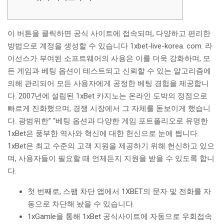
이 버튼을 클릭하면 공식 사이트에 접속되며, 다양하고 편리한
방법으로 계정을 생성할 수 있습니다 1xbet-live-korea. com. 라
이선스가 부여된 소프트웨어의 사용은 이를 더욱 강화하며, 모
든 게임과 베팅 옵션이 테스트되고 신뢰할 수 있는 알고리즘에
의해 관리되어 모든 사용자에게 공정한 베팅 경험을 제공합니
다. 2007년에 설립된 1xBet 카지노는 온라인 도박의 정점으로
빠르게 진화했으며, 경쟁 시장에서 그 자체를 돋보이게 했습니
다. 광범위한” “베팅 옵션과 다양한 게임 포트폴리오로 유명한
1xBet은 풍부한 역사와 혁신에 대한 헌신으로 눈에 띕니다.
1xBet은 최고 수준의 고객 지원을 제공하기 위해 헌신하고 있으
며, 사용자들이 필요할 때 언제든지 지원을 받을 수 있도록 합니
다.
첫 번째로, 스팸 차단 앱에서 1XBET의 문자 및 전화를 자
동으로 차단해 놨을 수 있습니다.
1xGamle을 통해 1xBet 공식사이트에 자동으로 우회접속