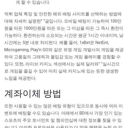
게 할 수 있습니다.
먹튀 업체 특징 및 안전한 해외 배팅 사이트를 선택하는 방법에
대해 자세히 설명한” “글입니다. 모바일 배팅이 가능하며 100만
원을 따든 1000만원을 따든 또는 그 이상을 따든 그 즉시 환전이
가능하다. 환전하는데 소요되는 시간은 평균 1시간 이내이며, 낮
시간에는 5분 내로 처리된다. 예를 들어, 1xBet은 NetEnt,
Microgaming, Play’n GO와 같은 유명 게임 개발사의 게임을 제공
하여 고품질의 그래픽과 몰입감 있는 게임 플레이를 경험할 수
있다. 또한, 라이브 카지노 섹션에서는 실제 딜러와” “실시간으
로 게임을 즐길 수 있어 마치 실제 카지노에 있는 듯한 생생한
느낌을 제공한다.
계좌이체 방법
또한 사용할 수 있는 많은 베팅 유형이 있으므로 동시에 여러 이
벤트에 베팅할 수도 있습니다. 아래에서 BD에서 가장 인기 있는
스포츠의 주요 토너먼트 및 챔피언십에 대한 정보를 찾을 수 있
습니다. 이러한 프로모션은 사용자가 더 많은 혜택을 누릴 수 있