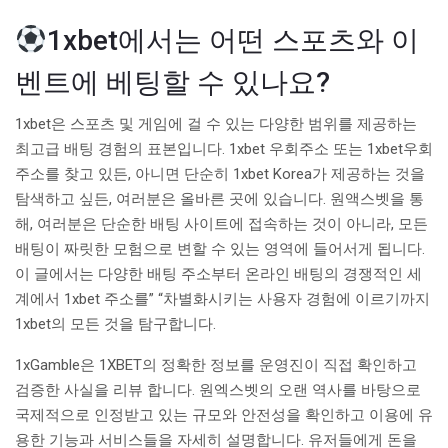
1xbet에서는 어떤 스포츠와 이
벤트에 베팅할 수 있나요?
1xbet은 스포츠 및 게임에 걸 수 있는 다양한 범위를 제공하는
최고급 배팅 경험의 표본입니다. 1xbet 우회주소 또는 1xbet우회
주소를 찾고 있든, 아니면 단순히 1xbet Korea가 제공하는 것을
탐색하고 싶든, 여러분은 올바른 곳에 있습니다. 원액스벳을 통
해, 여러분은 단순한 배팅 사이트에 접속하는 것이 아니라, 모든
배팅이 짜릿한 모험으로 변할 수 있는 영역에 들어서게 됩니다.
이 글에서는 다양한 배팅 주소부터 온라인 배팅의 경쟁적인 세
계에서 1xbet 주소를” “차별화시키는 사용자 경험에 이르기까지
1xbet의 모든 것을 탐구합니다.
1xGamble은 1XBET의 정확한 정보를 운영진이 직접 확인하고
검증한 사실을 리뷰 합니다. 원엑스벳의 오랜 역사를 바탕으로
국제적으로 인정받고 있는 규모와 안전성을 확인하고 이용에 유
용한 기능과 서비스들을 자세히 설명합니다. 유저들에게 돈을