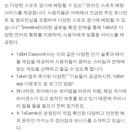
는 다양한 스포츠 경기에 베팅할 수 있는” “온라인 스포츠 베팅
서비스를 제공합니다. 사용자들은 아래에서 언급된 주요 토너먼
트 및 챔피언십을 포함하여 다양한 스포츠 경기에 베팅할 수 있
습니다.” “[newline]이러한 글로벌 확장 전략을 통해 1xBet은 다
양한 언어와 통화를 지원하며, 사용자에게 맞춤형 서비스를 제
공한다.
1xBet Casino에서는 이와 같은 다양한 인기 슬롯과 테이
블 게임을 제공하여 사용자들이 원하는 스타일과 전략에
맞는 게임을 선택하고 즐길 수 있도록 합니다.
1xbet 앱의 추가된 다양한” “기능들이 궁금하시면, 1xBet
app 다운로드 및 로그인 방법!
왜냐하면, 로마에서는 로마법을 따르라 처럼, 해당 국가에
라이센스가 있고 법적인 보호를 받고 있기 때문에 우리나
라 말을 들을 필요가 전혀 없거든요.
※ 1xGamle은 운영진이 직접 확인한 다양하고 안전한 해
외 온라인 카지노의 장단점과 보너스를 소개하고 있습니
다.