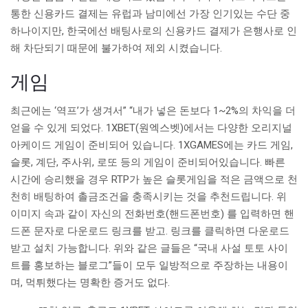
통한 신용카드 결제는 유럽과 남미에선 가장 인기있는 수단 중
하나이지만, 한국에선 배팅사로의 신용카드 결제가 은행사로 인
해 차단되기 때문에 불가하여 제외 시켰습니다.
게임
최근에는 ‘역프’가 생겨서” “내가 넣은 돈보다 1~2%의 차익을 더
얻을 수 있게 되었다. 1XBET(원엑스벳)에서는 다양한 오리지널
아케이드 게임이 준비되어 있습니다. 1XGAMES에는 카드 게임,
슬롯, 계단, 주사위, 로또 등의 게임이 준비되어있습니다. 빠른
시간에 승리했을 경우 RTP가 높은 슬롯게임을 적은 금액으로 천
천히 배팅하여 촐금조건을 충족시키는 것을 추천드립니다. 위
이미지 속과 같이 자신의 전화번호(핸드폰번호) 를 입력하면 핸
드폰 문자로 다운로드 링크를 받고. 링크를 클릭하면 다운로드
받고 설치 가능합니다. 위와 같은 글들은 “국내 사설 토토 사이
트를 홍보하는 블로그”들이 모두 일방적으로 주장하는 내용이
며, 먹튀했다는 명확한 증거도 없다.