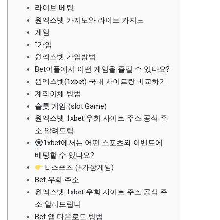
라이브 베팅
원엑스벳 카지노와 라이브 카지노
게임
“가입
원엑스벳 가입방법
Bet어플에서 어떤 게임을 즐길 수 있나요?
원엑스벳(1xbet) 국내 사이트랑 비교하기
계좌이체 방법
슬롯 게임 (slot Game)
원엑스벳 1xbet 우회 사이트 주소 공식 주
소 알려드립
1xbet에서는 어떤 스포츠와 이벤트에
베팅할 수 있나요?
E 스포츠 (+가상게임)
Bet 우회 주소
원엑스벳 1xbet 우회 사이트 주소 공식 주
소 알려드립니
Bet 앱 다운로드 방법