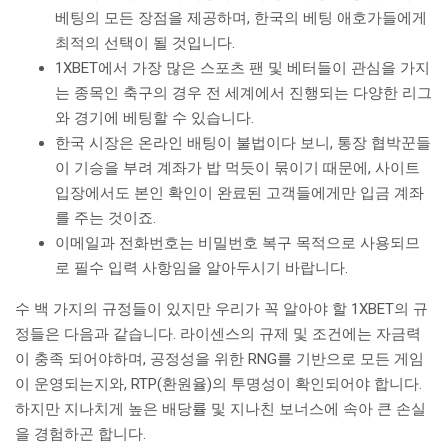
베팅의 모든 장점을 제공하며, 한국의 베팅 애호가들에게
최적의 선택이 될 것입니다.
1XBET에서 가장 많은 스포츠 팬 및 베터들이 관심을 가지
는 종목인 축구의 경우 전 세계에서 진행되는 다양한 리그
와 경기에 베팅할 수 있습니다.
한국 시장은 온라인 배팅이 불법이다 보니, 통장 협박꾼들
이 기승을 부려 계좌가 밥 먹듯이 묶이기 때문에, 사이트
입장에서도 본인 확인이 완료된 고객들에게만 입금 계좌
를 주는 것이죠.
이메일과 전화번호는 비밀번호 복구 목적으로 사용되므
로 필수 입력 사항임을 알아두시기 바랍니다.
수 백 가지의 규정들이 있지만 우리가 꼭 알아야 할 1XBET의 규
정들은 다음과 같습니다. 라이센스의 규제 및 조건에는 자금력
이 충족 되어야하며, 공정성을 위한 RNG를 기반으로 모든 게임
이 운영되는지와, RTP(환원율)의 투명성이 확인되어야 합니다.
하지만 지나치게 높은 배당률 및 지나친 보너스에 속아 큰 손실
을 경험하곤 합니다.