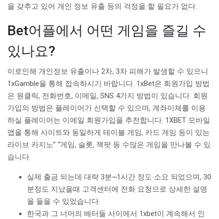
을 갖추고 있어 개인 정보 유출 등의 걱정을 할 필요가 없다.
Bet어플에서 어떤 게임을 즐길 수
있나요?
이로인해 개인정보 유출이나 2차, 3차 피해가 발생할 수 있으니
1xGamble을 통해 접속하시기 바랍니다. 1xBet은 회원가입 방법
은 원클릭, 전화번호, 이메일, SNS 4가지 방법이 있습니다. 회원
가입의 방법은 플레이어가 선택할 수 있으며, 계좌이체를 이용
하실 플레이어는 이에일 회원가입을 추천합니다. 1XBET 모바일
앱을 통해 사이트와 동일하게 테이블 게임, 카드 게임 등이 있는
라이브 카지노” “게임, 슬롯, 잭팟 등 수많은 게임을 만나볼 수 있
습니다.
실제 출금 되는데 대략 3분~1시간 정도 소요 되었으며, 30
분정도 지났을때 고객센터에 전화 요청으로 상세한 설명
을 들을 수 있었습니다.
한국과 그 너머의 배터들 사이에서 1xbet이 계속해서 인