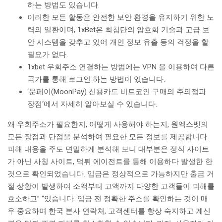
하는 방법도 있습니다.
이러한 모든 활동은 안전한 보안 환경을 유지하기 위한 노
력의 일환이며, 1xBet은 최첨단의 암호화 기술과 고급 보
안 시스템을 갖추고 있어 개인 정보 유출 등의 걱정을 할
필요가 없다.
1xbet 우회주소 연결하는 방법에는 VPN 을 이용하여 다른
국가를 통해 로그인 하는 방법이 있습니다.
‘문페이(MoonPay) 신용카드 비트코인 구매의 주의점과
장점‘에서 자세히 알아보실 수 있습니다.
왜 우회주소가 필요한지, 어떻게 사용해야 하는지, 원엑스벳의
모든 장점과 단점을 분석하여 필요한 모든 정보를 제공합니다.
피해 내용을 주도 면밀하게 분석해 보니 대부분은 정식 사이트
가 아닌 사칭 사이트, 먹튀 에이전트를 통해 이용하다 발생한 한
것으로 확인되었습니다. 입금은 정상적으로 가능하지만 출금 거
절 상황이 발생하여 소액부터 고액까지 다양한 고객들이 피해를
호소하고” “있습니다. 입금 전 정확한 주소를 확인하는 것이 매
우 중요하며 한국 본사 연락처, 고객센터를 항상 숙지하고 계신