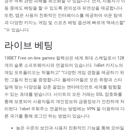
경우 먹튀 관련 피해를 최소화할 수 있습니다. 먼저, 사용자가 이
동 중에도 베팅을 할 수 있도록 편의성과 유연성을 제공합니다.
또한, 앱은 사용자 친화적인 인터페이스를 제공하여 쉬운 탐색
과 다양한 카지노 게임 및 스포츠 베팅 옵션에 빠르게 액세스할”
“수 있습니다.
라이브 베팅
1XBET Free on-line games 컬렉션은 세계 최대 스케일로서 128
개의 슬롯 소프트웨어사와 연결되어 있습니다. 1xBet 카지노의
게임 포트폴리오는 탁월하고” “다양한 게임 경험을 제공하기 위
한 그들의 헌신을 증명합니다. 플레이어들은 모든 취향과 스타
일에 맞는 다양성을 갖춘 끝없는 엔터테인먼트 세계를 탐험할
수 있는 초대를 받습니다. 사이트의 모든 거래는 SSL 암호화를
통해 보호되어 사용자들의 개인정보와 금융정보가 안전하게 처
리된다. 1xbet 우회주소 연결하는 방법에는 VPN 을 이용하여 다
른 국가를 통해 로그인 하는 방법이 있습니다.
높은 수준의 보안과 사용자 친화적인 기능을 통해 모바일