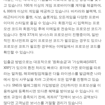
고 있습니다. 100개 이상의 게임 프로바이더를 계약을 체결하여,
6, 000개 이상의 게임을 제공하고 있습니다. 바카라와 블랙잭, 드
래곤타이거와 룰렛, 식보, 슬롯게임, 모든게임을 다양한 프로바
이더의 스타일로 즐길 수 있습니다. 회원가입 시 입력하는 프로
모션 코드와 회원가입 후에 이메일로 전송되는 프로모션 코드가
있습니다. 현재 37개의 보너스와 프로모션이 진행중이며, 일반
적인 토너먼트와 같이 프로모션 코드가 필요없는 경우도 있으나
프로모션 코트가 필요한 경우에는 이메일에서 프로모션 코드를
확인할 수 있습니다.
입출금 방법으로는 대표적으로 ‘원화송금’과 ‘가상화폐(USDT,
XRP)’가 있으며 환전 처리도 빠르다. 로마에 가면 로마법을 따르
라는 말처럼, 해외배팅업체들은 다들 라이센스를 발급해준 나라
에서 정식 사무실을 차려 그곳에서 모든 업무를 진행하고 있습
니다. SNS와 텔레그램의 가입방법은 간단하지만 프로모션을 이
용하실때 등록하시면 또다른 혜택을 받아보실 수 있습니다. 이
벤트 규정이 충족되기 전에, 계좌의” “잔액이 보너스 금액보다
많다면 고객님은 보너스를 거절할 권리가 있습니다.