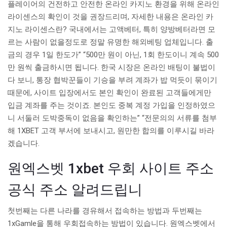
플레이어의 건전하고 안전한 온라인 카지노 환경을 위해 온라인
라이센스의 확인이 것을 권장드리며, 자세한 내용은 온라인 카
지노 라이센스란? 국내에서는 고액베터, 특히 양방베터라면 모
르는 사람이 없을정도로 정말 유명한 해외베팅 업체입니다. 출
금의 경우 1일 한도가” “500만 원이 아닌, 1회 한도이니 계속 500
만 원씩 출금하시면 됩니다. 한국 시장은 온라인 배팅이 불법이
다 보니, 통장 협박꾼들이 기승을 부려 계좌가 밥 먹듯이 묶이기
때문에, 사이트 입장에서도 본인 확인이 완료된 고객들에게만
입금 계좌를 주는 것이죠. 본인도 중복 계정 가입을 인정하였으
니 서둘러 도박중독이 없음을 확인하는” “전문의의 서류를 첨부
해 1XBET 고객 부서에 보내시고, 원만한 합의를 이루시길 바라
겠습니다.
원엑스벳 1xbet 우회 사이트 주소
공식 주소 알려드립니
첫번째는 다른 나라를 경유해서 접속하는 방법과 두번째는
1xGamle을 통해 우회접속하는 방법이 있습니다. 원엑스벳에서