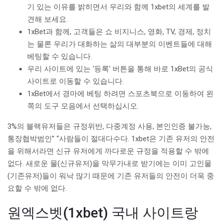
기 있는 이유를 밝히면서 우리와 함께 1xbet의 세계를 발
견해 보세요.
1xBet과 함께, 고객들은 쇼 비지니스, 영화, TV, 경제, 정치
는 물론 우리가 대화하는 삶의 대부분의 이벤트들에 대해
베팅할 수 있습니다.
우리 사이트에 있는 ‘등록’ 버튼을 통해 바로 1xBet의 공식
사이트로 이동할 수 있습니다.
1xBet에서 경마에 베팅 하려면 스포츠북으로 이동하여 왼
쪽의 도구 모음에서 선택하십시오.
3%의 블랙유저들은 규정위반, 다중계정 사용, 본인인증 불가능,
통장협박범인” “사람들이 절대다수다. 1xbet은 기존 유저의 안전
을 위해서라면 신규 유저에게 까다로운 규정을 적용할 수 밖에
없다. 새로운 물(신규유저)을 막무가내로 받기에는 이미 고인물
(기존유저)들이 워낙 많기 때문에 기존 유저들의 안전이 더욱 중
요할 수 밖에 없다.
원엑스벳(1xbet) 국내 사이트랑