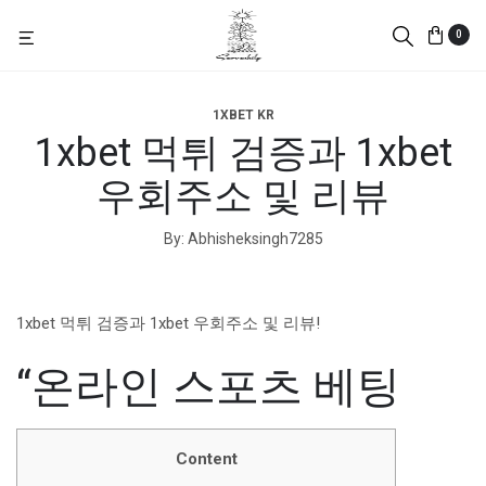
0
1XBET KR
1xbet 먹튀 검증과 1xbet
우회주소 및 리뷰
By
Abhisheksingh7285
1xbet 먹튀 검증과 1xbet 우회주소 및 리뷰!
“온라인 스포츠 베팅
Content