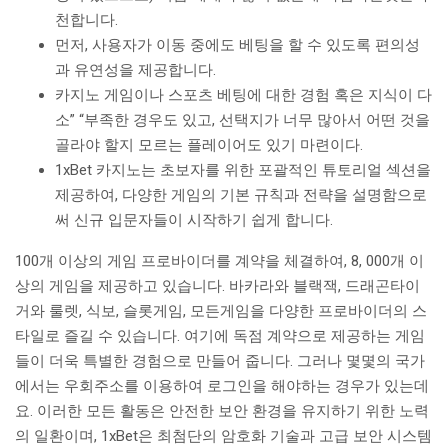
천합니다.
먼저, 사용자가 이동 중에도 베팅을 할 수 있도록 편의성
과 유연성을 제공합니다.
카지노 게임이나 스포츠 베팅에 대한 경험 혹은 지식이 다
소” “부족한 경우도 있고, 선택지가 너무 많아서 어떤 것을
골라야 할지 모르는 플레이어도 있기 마련이다.
1xBet 카지노는 초보자를 위한 포괄적인 튜토리얼 섹션을
제공하여, 다양한 게임의 기본 규칙과 전략을 설명함으로
써 신규 입문자들이 시작하기 쉽게 합니다.
100개 이상의 게임 프로바이더를 계약을 체결하여, 8, 000개 이
상의 게임을 제공하고 있습니다. 바카라와 블랙잭, 드래곤타이
거와 룰렛, 식보, 슬롯게임, 모든게임을 다양한 프로바이더의 스
타일로 즐길 수 있습니다. 여기에 독점 계약으로 제공하는 게임
들이 더욱 특별한 경험으로 만들어 줍니다. 그러나 몇몇의 국가
에서는 우회주소를 이용하여 로그인을 해야하는 경우가 있는데
요. 이러한 모든 활동은 안전한 보안 환경을 유지하기 위한 노력
의 일환이며, 1xBet은 최첨단의 암호화 기술과 고급 보안 시스템