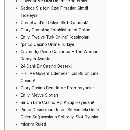
Güvenilir Ve Hızlı Ödeme Yöntemleri!
Sadece Siz İçin Özel Fırsatlar, Şimdi
İnceleyin!
Gametwist’de Online Slot Oynamak”
Glory Gambling Establishment Online
En Iyi Twelve Türk Online” “casinoları
“pinco Casino Online Türkiye
Çevrim Içi Pinco Casinosu – The Woman
Detayda Avantaj!
24 Canlı Bir Casino Destek!
Hızlı Ve Güvenli Ödemeler İçin Bir On Line
Casino!
Glory Casino Benefit Ve Promosyonlar
En Iyi Meyve Slotları
Bir On Line Casino Vip Kulüp Heyecanı!
Pinco Casino’nun Resmi Sitesindeki Önde
Gelen Sağlayıcıların Sobre Iyi Slot Oyunları
Yıldırım Ruleti