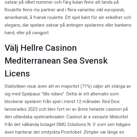
satsar på vilket nummer och färg kulan finns att landa på.
Roulette finns my partner and i flera varianter, inkl europeisk,
amerikansk, å fransk roulette. Ett spel känt för sin enkelhet och
elegans, där spelare satsar på antingen spelarens eller bankens
hand, eller på oavgjort.
Välj Hellre Casinon
Mediterranean Sea Svensk
Licens
Statistiken visar även att en majoritet (71%) väljer att stänga av
sig med Spelpaus “tills vidare”. Detta är ett alternativ som
blockerar spelaren från spel i minst 12 månader. Red Dice
lanserades 2023 och blev fort en av årets hetaste casinon på
den utländska spelmarknaden. Casinot är e senaste tillskottet
från det välkända bolaget DMG Solutions N. V som sen tidigare
även hanterar det omtyckta Prontobet. Zimpler var länge en