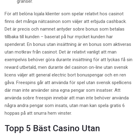
gränser.
För att belöna lojala klienter som spelar relativt hos casinot
finns det många nätcasinon som väljer att erbjuda cashback.
Det är precis och namnet antyder sobre bonus som betalas
tillbaka till kunden – baserat på hur mycket kunden har
spenderat. En bonus utan insättning är en bonus som aktiveras
utan motkrav från casinot. Det är relativt vanligt att man
exempelvis behöver göra durante insättning för att lyckas få sin
reward utbetald, men durante del casinon on-line utan svensk
licens väljer att general electric bort bonuspengar och en ren
gåva. Freespins går att använda för spel utan svensk spellicens
där man inte använder sina egna pengar som insatser. Att
använda sobre freespin innebär att man inte behöver använda
några andra pengar som insats, utan man kan spela gratis 6
hoppas på att snurra hem vinster.
Topp 5 Bäst Casino Utan