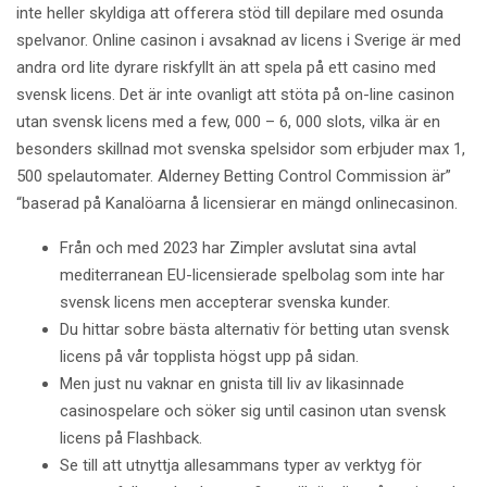
inte heller skyldiga att offerera stöd till depilare med osunda
spelvanor. Online casinon i avsaknad av licens i Sverige är med
andra ord lite dyrare riskfyllt än att spela på ett casino med
svensk licens. Det är inte ovanligt att stöta på on-line casinon
utan svensk licens med a few, 000 – 6, 000 slots, vilka är en
besonders skillnad mot svenska spelsidor som erbjuder max 1,
500 spelautomater. Alderney Betting Control Commission är”
“baserad på Kanalöarna å licensierar en mängd onlinecasinon.
Från och med 2023 har Zimpler avslutat sina avtal
mediterranean EU-licensierade spelbolag som inte har
svensk licens men accepterar svenska kunder.
Du hittar sobre bästa alternativ för betting utan svensk
licens på vår topplista högst upp på sidan.
Men just nu vaknar en gnista till liv av likasinnade
casinospelare och söker sig until casinon utan svensk
licens på Flashback.
Se till att utnyttja allesammans typer av verktyg för