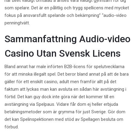
har blivit väldigt omtalad å anses vara väldigt gynnsam för dig
som spelare. Det är en pålitlig och trygg spellicens med mycket
fokus på ansvarsfullt spelande och bekämpning” “audio-video
penningtvätt.
Sammanfattning Audio-video
Casino Utan Svensk Licens
Bland annat har male införten B2B-licens för spelutvecklarna
för att minska illegalt spel. Det beror bland annat på att de bara
gäller för ett enskilt casino, adult men framför allt på det
faktum att lyckas man kan avsluta en sådan här avstängning i
förtid. Det kan guy dock inte göra när det kommer till en
avstängning via Spelpaus. Vidare får dom ej heller erbjuda
betalningsmetoder som är grymma för just Sverige. Gör dom
det kan Spelinspektionen med stöd av Spellagen besluta om
förbud.