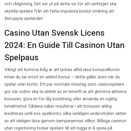
och rådgivning. Det ser ut på detta vis för att verktyget ska
skydda spelare från att fatta impulsiva beslut omkring att
återuppta spelandet.
Casino Utan Svensk Licens
2024: En Guide Till Casinon Utan
Spelpaus
Viktigt att komma ihåg är att lyckas alltid läsa bonusvillkoren
innan du tar emot en added bonus – detta gäller även när du
spelar utan konto. Ett par normala misstag som casinospelare
gör när sobre ska ta delete av en benefit är att glömma aktivera
bonusen, göra en för låg insättning, eller använda en ogiltig
betalmetod. Sådana saker resulterar i att bonusen aldrig
krediteras until ens spelkonto, vilka verkligen understryker vikten
av att ideligen läsa igenom kampanjernas villkor. Många casinon
utan registrering lockar spelare till att logga in å spela på