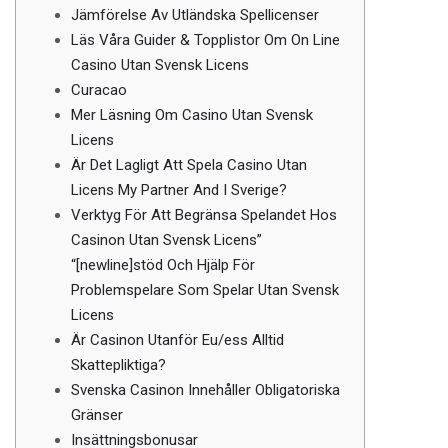
Jämförelse Av Utländska Spellicenser
Läs Våra Guider & Topplistor Om On Line
Casino Utan Svensk Licens
Curacao
Mer Läsning Om Casino Utan Svensk
Licens
Är Det Lagligt Att Spela Casino Utan
Licens My Partner And I Sverige?
Verktyg För Att Begränsa Spelandet Hos
Casinon Utan Svensk Licens”
“[newline]stöd Och Hjälp För
Problemspelare Som Spelar Utan Svensk
Licens
Är Casinon Utanför Eu/ess Alltid
Skattepliktiga?
Svenska Casinon Innehåller Obligatoriska
Gränser
Insättningsbonusar