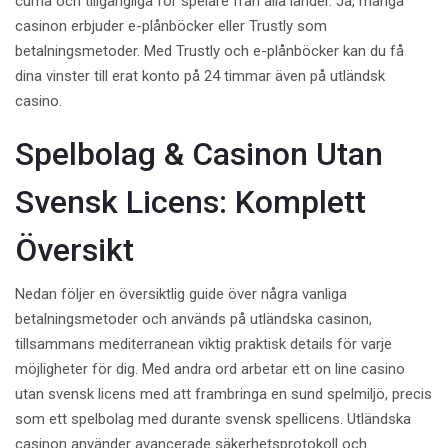
cuma och tillgängliga för spelare från alla länder. Ja, många
casinon erbjuder e-plånböcker eller Trustly som
betalningsmetoder. Med Trustly och e-plånböcker kan du få
dina vinster till erat konto på 24 timmar även på utländsk
casino.
Spelbolag & Casinon Utan
Svensk Licens: Komplett
Översikt
Nedan följer en översiktlig guide över några vanliga
betalningsmetoder och används på utländska casinon,
tillsammans mediterranean viktig praktisk details för varje
möjligheter för dig. Med andra ord arbetar ett on line casino
utan svensk licens med att frambringa en sund spelmiljö, precis
som ett spelbolag med durante svensk spellicens. Utländska
casinon använder avancerade säkerhetsprotokoll och