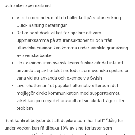
och säker spelmarknad.
Vi rekommenderar att du håller koll på statusen kring
Quick Banking betalningar.
Det är boat dock viktigt för spelare att vara
uppmärksamma på att transaktioner till och från
utländska casinon kan komma under särskild granskning
av svenska banker.
Hos casinon utan svensk licens funkar går det inte att
använda sej av flertalet metoder som svenska spelare är
vana vid att använda och exempelvis Swish.
Live-chatten är 1st populärt alternativ eftersom det
möjliggör direkt kommunikation med supportteamet,
vilket kan pica mycket användbart vid akuta frågor eller
problem.
Rent konkret betyder det att depilare som har haft” “dålig tur
under veckan kan få tillbaka 10% av sina förluster som