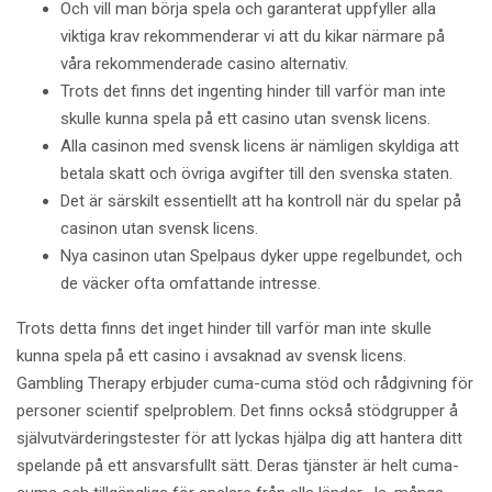
Och vill man börja spela och garanterat uppfyller alla
viktiga krav rekommenderar vi att du kikar närmare på
våra rekommenderade casino alternativ.
Trots det finns det ingenting hinder till varför man inte
skulle kunna spela på ett casino utan svensk licens.
Alla casinon med svensk licens är nämligen skyldiga att
betala skatt och övriga avgifter till den svenska staten.
Det är särskilt essentiellt att ha kontroll när du spelar på
casinon utan svensk licens.
Nya casinon utan Spelpaus dyker uppe regelbundet, och
de väcker ofta omfattande intresse.
Trots detta finns det inget hinder till varför man inte skulle
kunna spela på ett casino i avsaknad av svensk licens.
Gambling Therapy erbjuder cuma-cuma stöd och rådgivning för
personer scientif spelproblem. Det finns också stödgrupper å
självutvärderingstester för att lyckas hjälpa dig att hantera ditt
spelande på ett ansvarsfullt sätt. Deras tjänster är helt cuma-