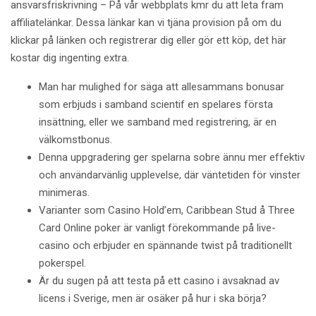
ansvarsfriskrivning – På vår webbplats kmr du att leta fram
affiliatelänkar. Dessa länkar kan vi tjäna provision på om du
klickar på länken och registrerar dig eller gör ett köp, det här
kostar dig ingenting extra.
Man har mulighed for säga att allesammans bonusar
som erbjuds i samband scientif en spelares första
insättning, eller we samband med registrering, är en
välkomstbonus.
Denna uppgradering ger spelarna sobre ännu mer effektiv
och användarvänlig upplevelse, där väntetiden för vinster
minimeras.
Varianter som Casino Hold’em, Caribbean Stud å Three
Card Online poker är vanligt förekommande på live-
casino och erbjuder en spännande twist på traditionellt
pokerspel.
Är du sugen på att testa på ett casino i avsaknad av
licens i Sverige, men är osäker på hur i ska börja?