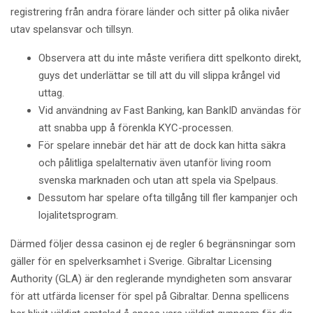
registrering från andra förare länder och sitter på olika nivåer
utav spelansvar och tillsyn.
Observera att du inte måste verifiera ditt spelkonto direkt,
guys det underlättar se till att du vill slippa krångel vid
uttag.
Vid användning av Fast Banking, kan BankID användas för
att snabba upp å förenkla KYC-processen.
För spelare innebär det här att de dock kan hitta säkra
och pålitliga spelalternativ även utanför living room
svenska marknaden och utan att spela via Spelpaus.
Dessutom har spelare ofta tillgång till fler kampanjer och
lojalitetsprogram.
Därmed följer dessa casinon ej de regler 6 begränsningar som
gäller för en spelverksamhet i Sverige. Gibraltar Licensing
Authority (GLA) är den reglerande myndigheten som ansvarar
för att utfärda licenser för spel på Gibraltar. Denna spellicens