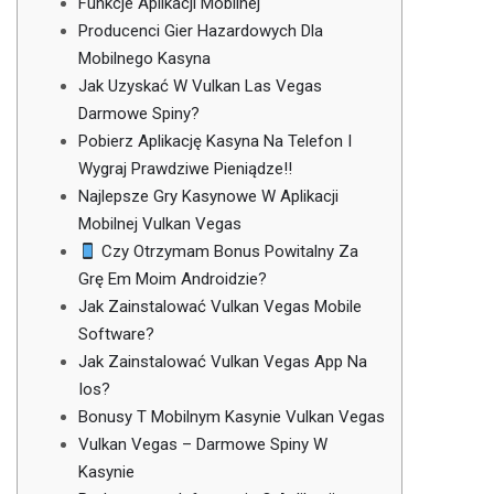
Funkcje Aplikacji Mobilnej
Producenci Gier Hazardowych Dla
Mobilnego Kasyna
Jak Uzyskać W Vulkan Las Vegas
Darmowe Spiny?
Pobierz Aplikację Kasyna Na Telefon I
Wygraj Prawdziwe Pieniądze!!
Najlepsze Gry Kasynowe W Aplikacji
Mobilnej Vulkan Vegas
Czy Otrzymam Bonus Powitalny Za
Grę Em Moim Androidzie?
Jak Zainstalować Vulkan Vegas Mobile
Software?
Jak Zainstalować Vulkan Vegas App Na
Ios?
Bonusy T Mobilnym Kasynie Vulkan Vegas
Vulkan Vegas – Darmowe Spiny W
Kasynie