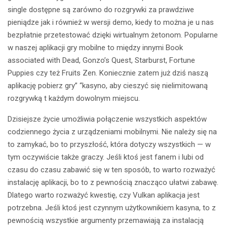
single dostępne są zarówno do rozgrywki za prawdziwe
pieniądze jak i również w wersji demo, kiedy to można je u nas
bezpłatnie przetestować dzięki wirtualnym żetonom. Popularne
w naszej aplikacji gry mobilne to między innymi Book
associated with Dead, Gonzo’s Quest, Starburst, Fortune
Puppies czy też Fruits Zen. Koniecznie zatem już dziś naszą
aplikację pobierz gry” “kasyno, aby cieszyć się nielimitowaną
rozgrywką t każdym dowolnym miejscu.
Dzisiejsze życie umożliwia połączenie wszystkich aspektów
codziennego życia z urządzeniami mobilnymi. Nie należy się na
to zamykać, bo to przyszłość, która dotyczy wszystkich — w
tym oczywiście także graczy. Jeśli ktoś jest fanem i lubi od
czasu do czasu zabawić się w ten sposób, to warto rozważyć
instalację aplikacji, bo to z pewnością znacząco ułatwi zabawę.
Dlatego warto rozważyć kwestię, czy Vulkan aplikacja jest
potrzebna. Jeśli ktoś jest czynnym użytkownikiem kasyna, to z
pewnością wszystkie argumenty przemawiają za instalacją