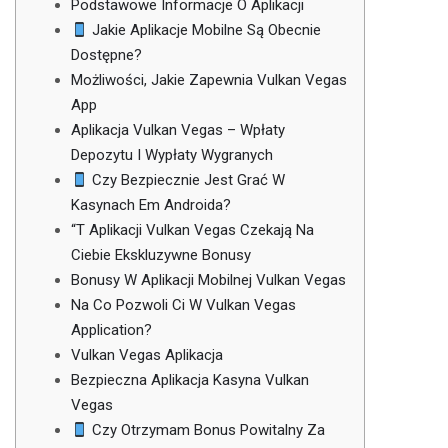
Podstawowe Informacje O Aplikacji
Jakie Aplikacje Mobilne Są Obecnie
Dostępne?
Możliwości, Jakie Zapewnia Vulkan Vegas
App
Aplikacja Vulkan Vegas – Wpłaty
Depozytu I Wypłaty Wygranych
Czy Bezpiecznie Jest Grać W
Kasynach Em Androida?
“T Aplikacji Vulkan Vegas Czekają Na
Ciebie Ekskluzywne Bonusy
Bonusy W Aplikacji Mobilnej Vulkan Vegas
Na Co Pozwoli Ci W Vulkan Vegas
Application?
Vulkan Vegas Aplikacja
Bezpieczna Aplikacja Kasyna Vulkan
Vegas
Czy Otrzymam Bonus Powitalny Za