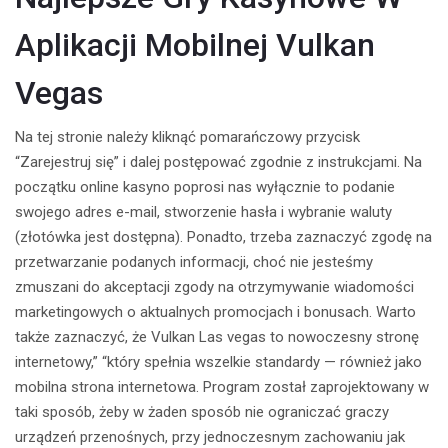
Aplikacji Mobilnej Vulkan
Vegas
Na tej stronie należy kliknąć pomarańczowy przycisk
“Zarejestruj się” i dalej postępować zgodnie z instrukcjami. Na
początku online kasyno poprosi nas wyłącznie to podanie
swojego adres e-mail, stworzenie hasła i wybranie waluty
(złotówka jest dostępna). Ponadto, trzeba zaznaczyć zgodę na
przetwarzanie podanych informacji, choć nie jesteśmy
zmuszani do akceptacji zgody na otrzymywanie wiadomości
marketingowych o aktualnych promocjach i bonusach. Warto
także zaznaczyć, że Vulkan Las vegas to nowoczesny stronę
internetowy,” “który spełnia wszelkie standardy — również jako
mobilna strona internetowa. Program został zaprojektowany w
taki sposób, żeby w żaden sposób nie ograniczać graczy
urządzeń przenośnych, przy jednoczesnym zachowaniu jak