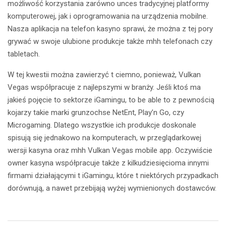
możliwość korzystania zarówno unces tradycyjnej platformy
komputerowej, jak i oprogramowania na urządzenia mobilne.
Nasza aplikacja na telefon kasyno sprawi, że można z tej pory
grywać w swoje ulubione produkcje także mhh telefonach czy
tabletach.
W tej kwestii można zawierzyć t ciemno, ponieważ, Vulkan
Vegas współpracuje z najlepszymi w branży. Jeśli ktoś ma
jakieś pojęcie to sektorze iGamingu, to be able to z pewnością
kojarzy takie marki grunzochse NetEnt, Play’n Go, czy
Microgaming. Dlatego wszystkie ich produkcje doskonale
spisują się jednakowo na komputerach, w przeglądarkowej
wersji kasyna oraz mhh Vulkan Vegas mobile app. Oczywiście
owner kasyna współpracuje także z kilkudziesięcioma innymi
firmami działającymi t iGamingu, które t niektórych przypadkach
dorównują, a nawet przebijają wyżej wymienionych dostawców.