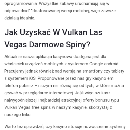
oprogramowania. Wszystkie zabawy uruchamiają się w
odpowiednio” “dostosowanej wersji mobilnej, więc zawsze
działają idealnie.
Jak Uzyskać W Vulkan Las
Vegas Darmowe Spiny?
Aktualnie nasza aplikacja kasynowa dostępna jest dla
właścicieli urządzeń mobilnych z systemem Google android.
Pracujemy jednak również nad wersją na smartfony czy tablety
z systemem iOS. Proponowane przez nas gry kasyno em
telefon pobierz – niczym nie różnią się od tych, w które można
grywać w przeglądarce internetowej. Jeśli więc szukasz
najwygodniejszej i najbardziej atrakcyjnej oferty bonusu typu
Vulkan Vegas free spins w naszym kasynie, skorzystaj z
naszego linku.
Warto też sprawdzić, czy kasyno stosuje nowoczesne systemy