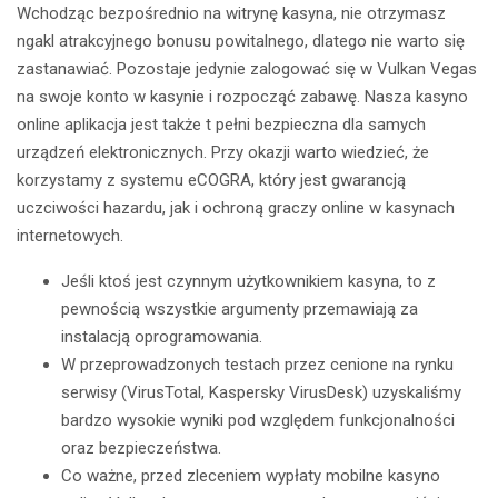
Wchodząc bezpośrednio na witrynę kasyna, nie otrzymasz
ngakl atrakcyjnego bonusu powitalnego, dlatego nie warto się
zastanawiać. Pozostaje jedynie zalogować się w Vulkan Vegas
na swoje konto w kasynie i rozpocząć zabawę. Nasza kasyno
online aplikacja jest także t pełni bezpieczna dla samych
urządzeń elektronicznych. Przy okazji warto wiedzieć, że
korzystamy z systemu eCOGRA, który jest gwarancją
uczciwości hazardu, jak i ochroną graczy online w kasynach
internetowych.
Jeśli ktoś jest czynnym użytkownikiem kasyna, to z
pewnością wszystkie argumenty przemawiają za
instalacją oprogramowania.
W przeprowadzonych testach przez cenione na rynku
serwisy (VirusTotal, Kaspersky VirusDesk) uzyskaliśmy
bardzo wysokie wyniki pod względem funkcjonalności
oraz bezpieczeństwa.
Co ważne, przed zleceniem wypłaty mobilne kasyno