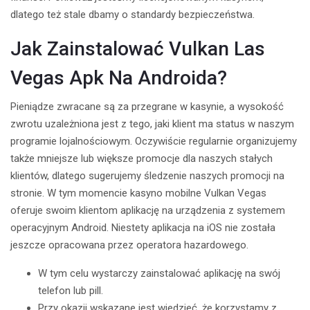
dlatego też stale dbamy o standardy bezpieczeństwa.
Jak Zainstalować Vulkan Las
Vegas Apk Na Androida?
Pieniądze zwracane są za przegrane w kasynie, a wysokość
zwrotu uzależniona jest z tego, jaki klient ma status w naszym
programie lojalnościowym. Oczywiście regularnie organizujemy
także mniejsze lub większe promocje dla naszych stałych
klientów, dlatego sugerujemy śledzenie naszych promocji na
stronie. W tym momencie kasyno mobilne Vulkan Vegas
oferuje swoim klientom aplikację na urządzenia z systemem
operacyjnym Android. Niestety aplikacja na iOS nie została
jeszcze opracowana przez operatora hazardowego.
W tym celu wystarczy zainstalować aplikację na swój
telefon lub pill.
Przy okazji wskazane jest wiedzieć, że korzystamy z