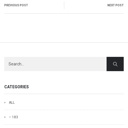
PREVIOUS POST
NEXT POST
CATEGORIES
ALL
– 183