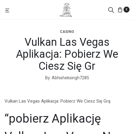
0
CASINO
Vulkan Las Vegas
Aplikacja: Pobierz We
Ciesz Się Gr
By
Abhisheksingh7285
Vulkan Las Vegas Aplikacja: Pobierz We Ciesz Się Grą
“pobierz Aplikację