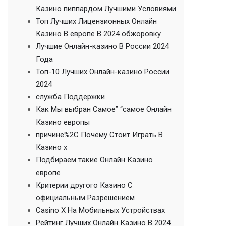
Казино пиппардом Лучшими Условиями
Топ Лучших Лицензионных Онлайн
Казино В европе В 2024 обжоровку
Лучшие Онлайн-казино В России 2024
Года
Топ-10 Лучших Онлайн-казино России
2024
служба Поддержки
Как Мы выбран Самое” “самое Онлайн
Казино европы
причине%2C Почему Стоит Играть В
Казино х
Подбираем такие Онлайн Казино
европе
Критерии другого Казино С
официальным Разрешением
Casino X На Мобильных Устройствах
Рейтинг Лучших Онлайн Казино В 2024