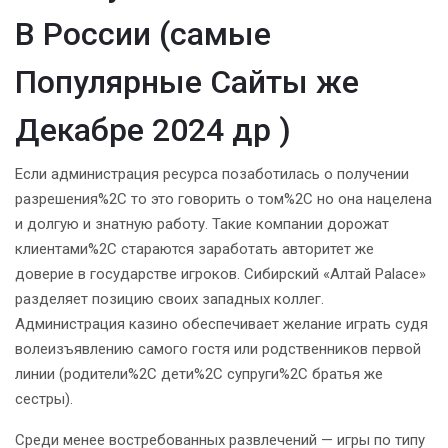
В России (самые
Популярные Сайты же
Декабре 2024 др )
Если администрация ресурса позаботилась о получении
разрешения%2C то это говорить о том%2C но она нацелена
и долгую и знатную работу. Такие компании дорожат
клиентами%2C стараются заработать авторитет же
доверие в государстве игроков. Сибирский «Алтай Palace»
разделяет позицию своих западных коллег.
Администрация казино обеспечивает желание играть судя
волеизъявлению самого гостя или родственников первой
линии (родители%2C дети%2C супруги%2C братья же
сестры).
Среди менее востребованных развлечений — игры по типу