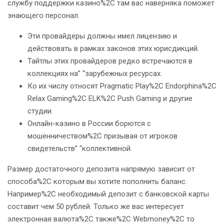
службу поддержки казино%2C там вас наверняка поможет
знающего персонал.
Эти провайдеры должны имел лицензию и
действовать в рамках законов этих юрисдикций.
Тайтлы этих провайдеров редко встречаются в
коллекциях на” “зарубежных ресурсах.
Ко их числу относят Pragmatic Play%2C Endorphina%2C
Relax Gaming%2C ELK%2C Push Gaming и другие
студии.
Онлайн-казино в России борются с
мошенничеством%2C призывая от игроков
свидетельств” “коллективной.
Размер достаточного депозита напрямую зависит от
способа%2C которым вы хотите пополнить баланс.
Например%2C необходимый депозит с банковской карты
составит чем 50 рублей. Только же вас интересует
электронная валюта%2C также%2C Webmoney%2C то