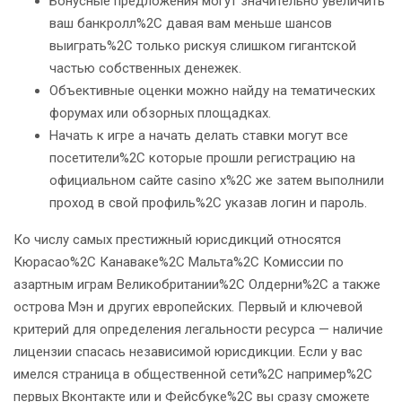
Бонусные предложения могут значительно увеличить
ваш банкролл%2C давая вам меньше шансов
выиграть%2C только рискуя слишком гигантской
частью собственных денежек.
Объективные оценки можно найду на тематических
форумах или обзорных площадках.
Начать к игре а начать делать ставки могут все
посетители%2C которые прошли регистрацию на
официальном сайте casino x%2C же затем выполнили
проход в свой профиль%2C указав логин и пароль.
Ко числу самых престижный юрисдикций относятся
Кюрасао%2C Канаваке%2C Мальта%2C Комиссии по
азартным играм Великобритании%2C Олдерни%2C а также
острова Мэн и других европейских. Первый и ключевой
критерий для определения легальности ресурса — наличие
лицензии спасась независимой юрисдикции. Если у вас
имелся страница в общественной сети%2C например%2C
первых Вконтакте или и Фейсбуке%2C вы сразу сможете