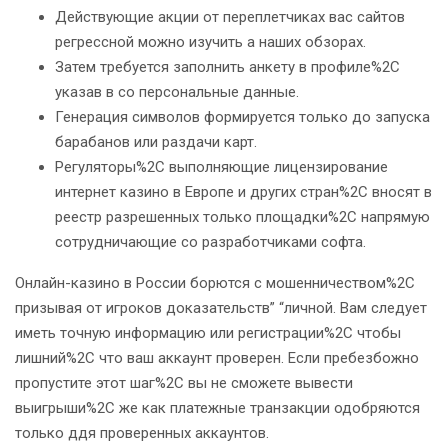
Действующие акции от переплетчиках вас сайтов
регрессной можно изучить а наших обзорах.
Затем требуется заполнить анкету в профиле%2C
указав в со персональные данные.
Генерация символов формируется только до запуска
барабанов или раздачи карт.
Регуляторы%2C выполняющие лицензирование
интернет казино в Европе и других стран%2C вносят в
реестр разрешенных только площадки%2C напрямую
сотрудничающие со разработчиками софта.
Онлайн-казино в России борются с мошенничеством%2C
призывая от игроков доказательств” “личной. Вам следует
иметь точную информацию или регистрации%2C чтобы
лишний%2C что ваш аккаунт проверен. Если пребезбожно
пропустите этот шаг%2C вы не сможете вывести
выигрыши%2C же как платежные транзакции одобряются
только ддя проверенных аккаунтов.