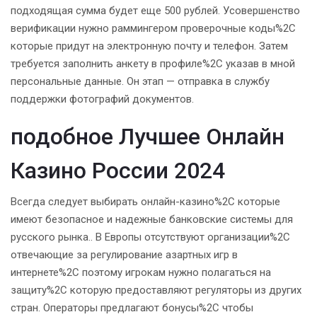
подходящая сумма будет еще 500 рублей. Усовершенство
верификации нужно раммингером проверочные коды%2C
которые придут на электронную почту и телефон. Затем
требуется заполнить анкету в профиле%2C указав в мной
персональные данные. Он этап — отправка в службу
поддержки фотографий документов.
подобное Лучшее Онлайн
Казино России 2024
Всегда следует выбирать онлайн-казино%2C которые
имеют безопасное и надежные банковские системы для
русского рынка.. В Европы отсутствуют организации%2C
отвечающие за регулирование азартных игр в
интернете%2C поэтому игрокам нужно полагаться на
защиту%2C которую предоставляют регуляторы из других
стран. Операторы предлагают бонусы%2C чтобы