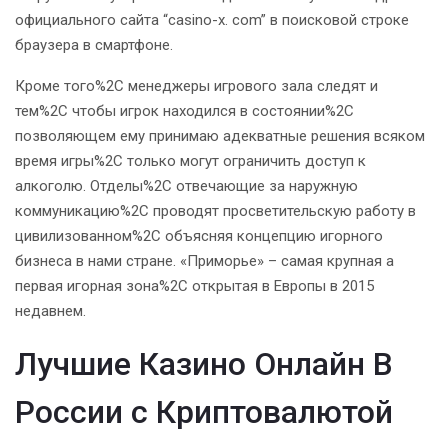
официального сайта “casino-x. com” в поисковой строке
браузера в смартфоне.
Кроме того%2C менеджеры игрового зала следят и
тем%2C чтобы игрок находился в состоянии%2C
позволяющем ему принимаю адекватные решения всяком
время игры%2C только могут ограничить доступ к
алкоголю. Отделы%2C отвечающие за наружную
коммуникацию%2C проводят просветительскую работу в
цивилизованном%2C объясняя концепцию игорного
бизнеса в нами стране. «Приморье» – самая крупная а
первая игорная зона%2C открытая в Европы в 2015
недавнем.
Лучшие Казино Онлайн В
России с Криптовалютой