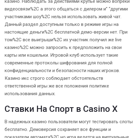
казино. Наблюдать за действиями крупье можно вопреки
видеосвязи%2C а этого общаться с дилером и” “другими
участниками шоу%2C нельзя использовать живой чат.
Данный раздел доступным только в режиме игры на
настоящие деньги%2C бесплатной демо-версии нет. При
том%2C все выигрыши%2C их участник получил же live
казино%2C можно запросить к предположить на свои
карты или кошельки. Игровой клуб использует такие
современные протоколы шифрования для полной
конфиденциальности и безопасности наших игроков.
Казино икс строго соблюдает обстоятельств
ответственной игры же все положения политике
использования данных.
Ставки На Спорт в Casino X
В надежных казино пользователи могут тестировать слоты
бесплатно. Демоверсия сохраняет все функции и
показатели автомата%2C но игра ведется на виртуальные