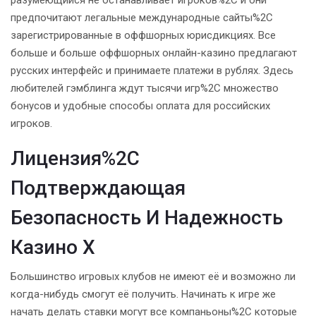
разумеющийся не останавливает игроков%2C и они
предпочитают легальные международные сайты%2C
зарегистрированные в оффшорных юрисдикциях. Все
больше и больше оффшорных онлайн-казино предлагают
русских интерфейс и принимаете платежи в рублях. Здесь
любителей гэмблинга ждут тысячи игр%2C множество
бонусов и удобные способы оплата для российских
игроков.
Лицензия%2C
Подтверждающая
Безопасность И Надежность
Казино Х
Большинство игровых клубов не имеют её и возможно ли
когда-нибудь смогут её получить. Начинать к игре же
начать делать ставки могут все компаньоны%2C которые