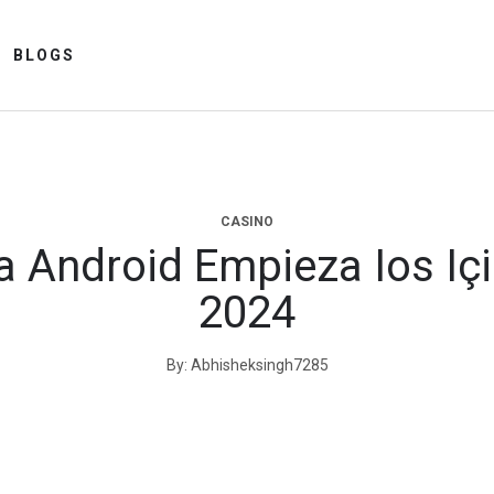
BLOGS
CASINO
 Android Empieza Ios Içi
2024
By
Abhisheksingh7285