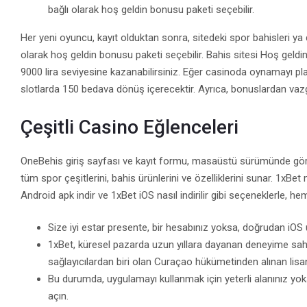
bağlı olarak hoş geldin bonusu paketi seçebilir.
Her yeni oyuncu, kayıt olduktan sonra, sitedeki spor bahisleri ya d
olarak hoş geldin bonusu paketi seçebilir. Bahis sitesi Hoş geldi
9000 lira seviyesine kazanabilirsiniz. Eğer casinoda oynamayı pla
slotlarda 150 bedava dönüş içerecektir. Ayrıca, bonuslardan vazge
Çeşitli Casino Eğlenceleri
OneBehis giriş sayfası ve kayıt formu, masaüstü sürümünde göre
tüm spor çeşitlerini, bahis ürünlerini ve özelliklerini sunar. 1xBet 
Android apk indir ve 1xBet iOS nasıl indirilir gibi seçeneklerle, 
Size iyi estar presente, bir hesabınız yoksa, doğrudan iOS
1xBet, küresel pazarda uzun yıllara dayanan deneyime sahip
sağlayıcılardan biri olan Curaçao hükümetinden alınan lis
Bu durumda, uygulamayı kullanmak için yeterli alanınız yok
açın.