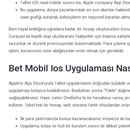
1xBet iOS nasıl indirilir süreci ise, Apple company App Sto
Bu uygulama, dünya pazarlarındaki en son akımlar hakkında
saat grafiği sunarak, bahisçilerin en rasyonel kararları almal
Beni hayal kırıklığına uğratana kadar, bir hesap oluştururken bon
Curaçao’da kayıtlı olup uluslararası faaliyetler için lisansa sahip
sezonluk ve düzenli promosyonlar bulunmaktadır. Para çekme işlem
işlem, kazancınızı sizin aldığınızdan emin olmak için gereklidir.
Bet Mobil Ios Uygulaması Nas
Apple’ın App Store’unda 1xBet uygulamasını doğrudan bulabilir ve 
uygulamayı kolayca bulabilirsiniz. Bulduktan sonra “Yükle” düğm
sağlayabilirsiniz. Hayır, zaten OneBehis’te bir hesabınız varsa, pr
kullanın. 1xbet’teki bir hesap, web sitesine farklı cihazlardan erişm
İlk para yatırmanızla bonus kazanacaksınız empieza de bah
Uygulama, kolay ve hızlı bir kurulum süreci ile dikkat çeker