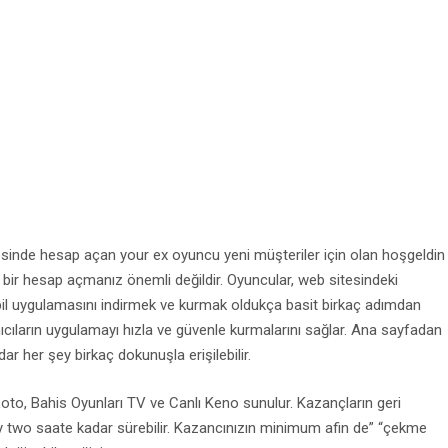
esinde hesap açan your ex oyuncu yeni müşteriler için olan hoşgeldin
ir hesap açmanız önemli değildir. Oyuncular, web sitesindeki
t mobil uygulamasını indirmek ve kurmak oldukça basit birkaç adımdan
anıcıların uygulamayı hızla ve güvenle kurmalarını sağlar. Ana sayfadan
dar her şey birkaç dokunuşla erişilebilir.
to, Bahis Oyunları TV ve Canlı Keno sunulur. Kazançların geri
y two saate kadar sürebilir. Kazancınızın minimum afin de” “çekme