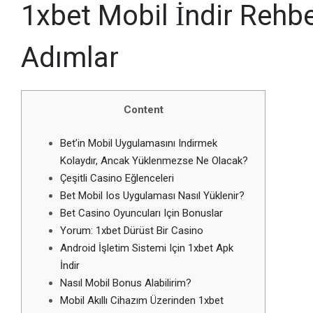
1xbet Mobil İndir Rehbe
Adımlar
Content
Bet’in Mobil Uygulamasını Indirmek
Kolaydır, Ancak Yüklenmezse Ne Olacak?
Çeşitli Casino Eğlenceleri
Bet Mobil Ios Uygulaması Nasıl Yüklenir?
Bet Casino Oyuncuları Için Bonuslar
Yorum: 1xbet Dürüst Bir Casino
Android İşletim Sistemi Için 1xbet Apk
İndir
Nasıl Mobil Bonus Alabilirim?
Mobil Akıllı Cihazım Üzerinden 1xbet