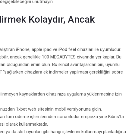
 değişebileceğini unutmayın.
dirmek Kolaydır, Ancak
ıştıran iPhone, apple ipad ve iPod feel cihazları ile uyumludur.
bilir, ancak genellikle 100 MEGABYTES civarında yer kaplar. Bu
an olduğundan emin olun. Bu ikincil avantajlardan biri, uyumlu
“sağlarken cihazlara ek indirmeler yapılması gerekliliğini sobre
 bilinmeyen kaynaklardan cihazınıza uygulama yüklenmesine izin
unuzdan 1xbet web sitesinin mobil versiyonuna gidin.
bi olan tüm ödeme işlemlerinden sorumludur empieza yine Kıbrıs’ta
esi olarak kullanmaktadır.
i ya da slot oyunları gibi hangi işlevlerini kullanmayı planladığına