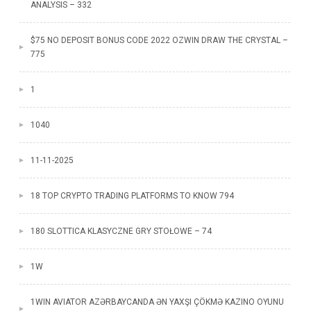
ANALYSIS – 332
$75 NO DEPOSIT BONUS CODE 2022 OZWIN DRAW THE CRYSTAL –
775
1
1040
11-11-2025
18 TOP CRYPTO TRADING PLATFORMS TO KNOW 794
180 SLOTTICA KLASYCZNE GRY STOŁOWE – 74
1W
1WIN AVIATOR AZƏRBAYCANDA ƏN YAXŞI ÇÖKMƏ KAZINO OYUNU